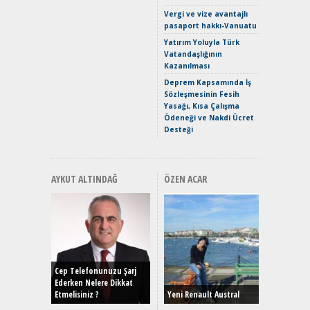
Crossove
Vergi ve vize avantajlı
Yaramaz
pasaport hakkı-Vanuatu
Puma ST
Yakıyor 
Yatırım Yoluyla Türk
Vatandaşlığının
Mercede
Kazanılması
ve En Yakı
Premium 
Deprem Kapsamında İş
Hızlı Şar
Sözleşmesinin Fesih
Yasağı, Kısa Çalışma
Ödeneği ve Nakdi Ücret
Desteği
AYKUT ALTINDAĞ
ÖZEN ACAR
Alınır M
Durulma
Yönleriy
Hybrid (
Cep Telefonunuzu Şarj
Ederken Nelere Dikkat
Etmelisiniz ?
Yeni Renault Austral
Alpine A2