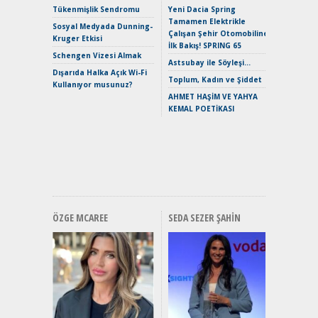
Çağın Ce
Tükenmişlik Sendromu
Yeni Dacia Spring
Tamamen Elektrikle
EAT8’e V
Sosyal Medyada Dunning-
Çalışan Şehir Otomobiline
Merhaba:
Kruger Etkisi
İlk Bakış! SPRING 65
Mild-Hyb
Schengen Vizesi Almak
Verimli?
Astsubay ile Söyleşi…
Dışarıda Halka Açık Wi-Fi
Crossove
Toplum, Kadın ve Şiddet
Kullanıyor musunuz?
Yaramaz
AHMET HAŞİM VE YAHYA
Puma ST
KEMAL POETİKASI
Yakıyor 
Mercede
ve En Yakı
Premium 
Hızlı Şar
ÖZGE MCAREE
SEDA SEZER ŞAHIN
Alınır M
Durulma
Yönleriy
Hybrid (