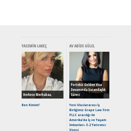
YASEMIN LAKEÇ
AV ABIDE GÜLEL
Alınır M
Durulma
Yönleriy
Hybrid (
Portekiz Golden Visa
Devamında Vatandaşlık
Herkese Merhabaa,
Süreci
Alpine A2
Çağın Ce
Ben Kimim?
Yeni Uluslararası İş
Birliğimiz Grape Law Firm
EAT8’e V
PLLC aracılığı ile
Merhaba:
Amerika’da İş ve Yaşam
Mild-Hyb
İmkanları- E-2 Yatırımcı
Verimli?
Vizesi