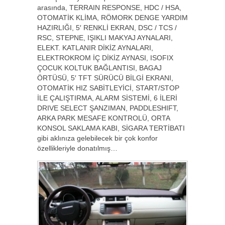
arasında, TERRAIN RESPONSE, HDC / HSA,
OTOMATİK KLİMA, RÖMORK DENGE YARDIM
HAZIRLIĞI, 5′ RENKLİ EKRAN, DSC / TCS /
RSC, STEPNE, IŞIKLI MAKYAJ AYNALARI,
ELEKT. KATLANIR DİKİZ AYNALARI,
ELEKTROKROM İÇ DİKİZ AYNASI, ISOFIX
ÇOCUK KOLTUK BAĞLANTISI, BAGAJ
ÖRTÜSÜ, 5′ TFT SÜRÜCÜ BİLGİ EKRANI,
OTOMATİK HIZ SABİTLEYİCİ, START/STOP
İLE ÇALIŞTIRMA, ALARM SİSTEMİ, 6 İLERİ
DRIVE SELECT ŞANZIMAN, PADDLESHIFT,
ARKA PARK MESAFE KONTROLÜ, ORTA
KONSOL SAKLAMA KABI, SİGARA TERTİBATI
gibi aklınıza gelebilecek bir çok konfor
özellikleriyle donatılmış…