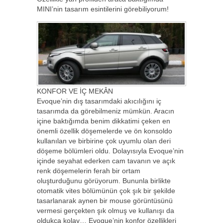
MINI’nin tasarım esintilerini görebiliyorum!
KONFOR VE İÇ MEKÂN
Evoque’nin dış tasarımdaki akıcılığını iç
tasarımda da görebilmeniz mümkün. Aracın
içine baktığımda benim dikkatimi çeken en
önemli özellik döşemelerde ve ön konsoldo
kullanılan ve birbirine çok uyumlu olan deri
döşeme bölümleri oldu. Dolayısıyla Evoque’nin
içinde seyahat ederken cam tavanın ve açık
renk döşemelerin ferah bir ortam
oluşturduğunu görüyorum. Bununla birlikte
otomatik vites bölümünün çok şık bir şekilde
tasarlanarak aynen bir mouse görüntüsünü
vermesi gerçekten şık olmuş ve kullanışı da
oldukça kolay… Evoque’nin konfor özellikleri