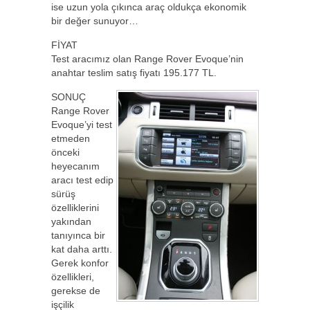
ise uzun yola çıkınca araç oldukça ekonomik
bir değer sunuyor…
FİYAT
Test aracımız olan Range Rover Evoque’nin
anahtar teslim satış fiyatı 195.177 TL.
SONUÇ
Range Rover
Evoque’yi test
etmeden
önceki
heyecanım
aracı test edip
sürüş
özelliklerini
yakından
tanıyınca bir
kat daha arttı.
Gerek konfor
özellikleri,
gerekse de
işçilik