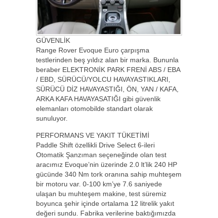
GÜVENLİK
Range Rover Evoque Euro çarpışma
testlerinden beş yıldız alan bir marka. Bununla
beraber ELEKTRONİK PARK FRENİ ABS / EBA
/ EBD, SÜRÜCÜ/YOLCU HAVAYASTIKLARI,
SÜRÜCÜ DİZ HAVAYASTIĞI, ÖN, YAN / KAFA,
ARKA KAFA HAVAYASATIĞI gibi güvenlik
elemanları otomobilde standart olarak
sunuluyor.
PERFORMANS VE YAKIT TÜKETİMİ
Paddle Shift özellikli Drive Select 6-ileri
Otomatik Şanzıman seçeneğinde olan test
aracımız Evoque’nin üzerinde 2.0 lt’lik 240 HP
gücünde 340 Nm tork oranına sahip muhteşem
bir motoru var. 0-100 km’ye 7.6 saniyede
ulaşan bu muhteşem makine, test süremiz
boyunca şehir içinde ortalama 12 litrelik yakıt
değeri sundu. Fabrika verilerine baktığımızda