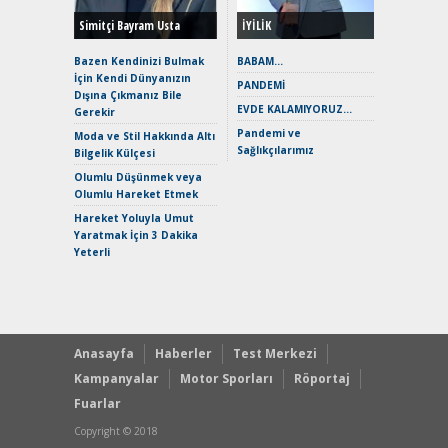
Simitçi Bayram Usta
İYİLİK
Alpine A2
Çağın Ce
Bazen Kendinizi Bulmak
BABAM…
İçin Kendi Dünyanızın
EAT8’e V
PANDEMİ
Dışına Çıkmanız Bile
Merhaba:
EVDE KALAMIYORUZ…
Gerekir
Mild-Hyb
Pandemi ve
Verimli?
Moda ve Stil Hakkında Altı
Sağlıkçılarımız
Bilgelik Külçesi
Crossove
Yaramaz
Olumlu Düşünmek veya
Puma ST
Olumlu Hareket Etmek
Yakıyor 
Hareket Yoluyla Umut
Mercede
Yaratmak İçin 3 Dakika
ve En Yakı
Yeterli
Premium 
Hızlı Şar
Anasayfa
Haberler
Test Merkezi
Kampanyalar
Motor Sporları
Röportaj
Fuarlar
Copyright © 2018