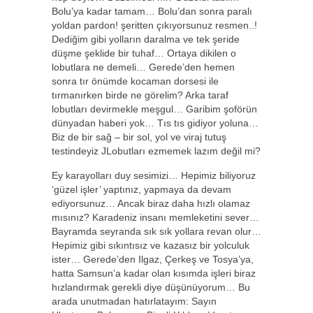
Bolu’ya kadar tamam… Bolu’dan sonra paralı
yoldan pardon! şeritten çıkıyorsunuz resmen..!
Dediğim gibi yolların daralma ve tek şeride
düşme şeklide bir tuhaf… Ortaya dikilen o
lobutlara ne demeli… Gerede’den hemen
sonra tır önümde kocaman dorsesi ile
tırmanırken birde ne görelim? Arka taraf
lobutları devirmekle meşgul… Garibim şoförün
dünyadan haberi yok… Tıs tıs gidiyor yoluna…
Biz de bir sağ – bir sol, yol ve viraj tutuş
testindeyiz JLobutları ezmemek lazım değil mi?
Ey karayolları duy sesimizi… Hepimiz biliyoruz
‘güzel işler’ yaptınız, yapmaya da devam
ediyorsunuz… Ancak biraz daha hızlı olamaz
mısınız? Karadeniz insanı memleketini sever…
Bayramda seyranda sık sık yollara revan olur…
Hepimiz gibi sıkıntısız ve kazasız bir yolculuk
ister… Gerede’den Ilgaz, Çerkeş ve Tosya’ya,
hatta Samsun’a kadar olan kısımda işleri biraz
hızlandırmak gerekli diye düşünüyorum… Bu
arada unutmadan hatırlatayım: Sayın