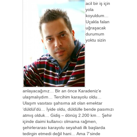
acil bir iş için
yola
koyuldum…
Uçakla falan
uğraşacak
durumum
yoktu sizin
anlayacağınız… Bir an önce Karadeniz’e
ulaşmalıydım… Tercihim karayolu oldu…
Ulaşım vasıtası şahsıma ait olan emektar
‘düldül’dü… İyide oldu, düldülle bende pasımızı
atmış olduk… Gidiş – dönüş 2.200 km… Şehir
içinde daimi kullanıcı olmama rağmen,
şehirlerarası karayolu seyahati ilk başlarda
tedirgin etmedi değil hani… Ama 7’sinde