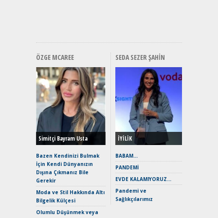
ve En Yakı
Premium 
Hızlı Şar
ÖZGE MCAREE
SEDA SEZER ŞAHIN
Alınır M
Durulma
Yönleriy
Hybrid (
Simitçi Bayram Usta
İYİLİK
Alpine A2
Çağın Ce
Bazen Kendinizi Bulmak
BABAM…
İçin Kendi Dünyanızın
EAT8’e V
PANDEMİ
Dışına Çıkmanız Bile
Merhaba:
EVDE KALAMIYORUZ…
Gerekir
Mild-Hyb
Pandemi ve
Verimli?
Moda ve Stil Hakkında Altı
Sağlıkçılarımız
Bilgelik Külçesi
Crossove
Yaramaz
Olumlu Düşünmek veya