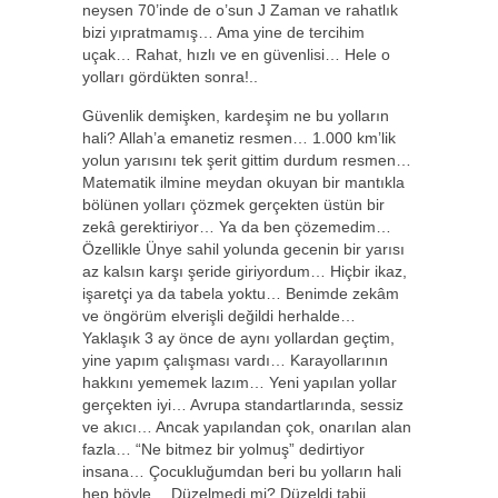
neysen 70’inde de o’sun J Zaman ve rahatlık
bizi yıpratmamış… Ama yine de tercihim
uçak… Rahat, hızlı ve en güvenlisi… Hele o
yolları gördükten sonra!..
Güvenlik demişken, kardeşim ne bu yolların
hali? Allah’a emanetiz resmen… 1.000 km’lik
yolun yarısını tek şerit gittim durdum resmen…
Matematik ilmine meydan okuyan bir mantıkla
bölünen yolları çözmek gerçekten üstün bir
zekâ gerektiriyor… Ya da ben çözemedim…
Özellikle Ünye sahil yolunda gecenin bir yarısı
az kalsın karşı şeride giriyordum… Hiçbir ikaz,
işaretçi ya da tabela yoktu… Benimde zekâm
ve öngörüm elverişli değildi herhalde…
Yaklaşık 3 ay önce de aynı yollardan geçtim,
yine yapım çalışması vardı… Karayollarının
hakkını yememek lazım… Yeni yapılan yollar
gerçekten iyi… Avrupa standartlarında, sessiz
ve akıcı… Ancak yapılandan çok, onarılan alan
fazla… “Ne bitmez bir yolmuş” dedirtiyor
insana… Çocukluğumdan beri bu yolların hali
hep böyle… Düzelmedi mi? Düzeldi tabii…