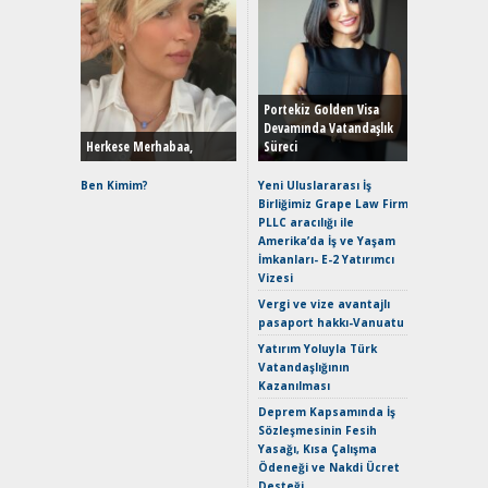
Alınır M
Durulma
Yönleriy
Hybrid (
Portekiz Golden Visa
Devamında Vatandaşlık
Herkese Merhabaa,
Süreci
Alpine A2
Çağın Ce
Ben Kimim?
Yeni Uluslararası İş
Birliğimiz Grape Law Firm
EAT8’e V
PLLC aracılığı ile
Merhaba:
Amerika’da İş ve Yaşam
Mild-Hyb
İmkanları- E-2 Yatırımcı
Verimli?
Vizesi
Crossove
Vergi ve vize avantajlı
Yaramaz
pasaport hakkı-Vanuatu
Puma ST
Yakıyor 
Yatırım Yoluyla Türk
Vatandaşlığının
Mercede
Kazanılması
ve En Yakı
Premium 
Deprem Kapsamında İş
Hızlı Şar
Sözleşmesinin Fesih
Yasağı, Kısa Çalışma
Ödeneği ve Nakdi Ücret
Desteği