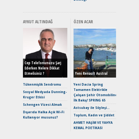
AYKUT ALTINDAĞ
ÖZEN ACAR
Alınır M
Durulma
Yönleriy
Hybrid (
Cep Telefonunuzu Şarj
Ederken Nelere Dikkat
Etmelisiniz ?
Yeni Renault Austral
Alpine A2
Çağın Ce
Tükenmişlik Sendromu
Yeni Dacia Spring
Tamamen Elektrikle
EAT8’e V
Sosyal Medyada Dunning-
Çalışan Şehir Otomobiline
Merhaba:
Kruger Etkisi
İlk Bakış! SPRING 65
Mild-Hyb
Schengen Vizesi Almak
Verimli?
Astsubay ile Söyleşi…
Dışarıda Halka Açık Wi-Fi
Crossove
Toplum, Kadın ve Şiddet
Kullanıyor musunuz?
Yaramaz
AHMET HAŞİM VE YAHYA
Puma ST
KEMAL POETİKASI
Yakıyor 
Mercede