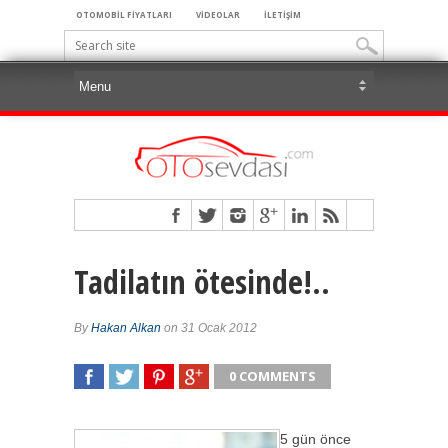
OTOMOBİL FİYATLARI
VİDEOLAR
İLETİŞİM
Tadilatın ötesinde!..
By
Hakan Alkan
on 31 Ocak 2012
0 COMMENTS
SHARE
TWEET
SHARE
SHARE
5 gün önce