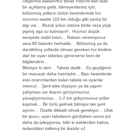
Ulaştırma Bakanımız Binali Yıldırım’dan taze
bir açıklama geldi, bilmeyenleriniz için;
bölünmüş yolların bütün kesimlerinde hız
sınırının saatte 110 km olduğu gibi yanlış bir
algı var… Bozuk yolun üstüne birde ceza yiyip
pişmiş aşa su katmayın!.. Hızınızı düşük
seviyede stabil tutun… Rakam veremiyoruz
ama 80 falandır herhalde… Bölünmüş ya da
daraltılmış yollarda olması gereken hız limitine
dair bir uyarı tabelası görürseniz beni de
bilgilendirin…
Bitmiyor ki dert… Tabela dedik… Es geçtiğimiz
bir maruzatı daha hatırladık… Bazı kesimlerde
eski onarımlardan kalan tabela ve uyarılar
mevcut… Şerit teke düşüyor ya da yapım
çalışması var ikazını görüyorsunuz,
yavaşlıyorsunuz… 1-2 km gidiyorsunuz yollar
kaymak… Bir türlü gelmek bilmiyor tek şerit
ayrımı… Özetle dikkatli olmak gerekiyor… Ufak
bir ipucu; uyarı tabelasını gördükten sonra yol
daha da iyileşiyorsa, bilin ki eskilerden kalma,
tedavülden kalkmış bir ikazdır oJ