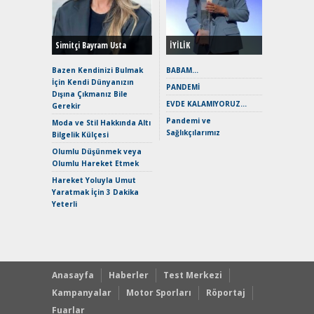
Yönleriy
Hybrid (
Simitçi Bayram Usta
İYİLİK
Alpine A2
Çağın Ce
Bazen Kendinizi Bulmak
BABAM…
İçin Kendi Dünyanızın
EAT8’e V
PANDEMİ
Dışına Çıkmanız Bile
Merhaba:
EVDE KALAMIYORUZ…
Gerekir
Mild-Hyb
Pandemi ve
Verimli?
Moda ve Stil Hakkında Altı
Sağlıkçılarımız
Bilgelik Külçesi
Crossove
Yaramaz
Olumlu Düşünmek veya
Puma ST
Olumlu Hareket Etmek
Yakıyor 
Hareket Yoluyla Umut
Mercede
Yaratmak İçin 3 Dakika
ve En Yakı
Yeterli
Premium 
Hızlı Şar
Anasayfa
Haberler
Test Merkezi
Kampanyalar
Motor Sporları
Röportaj
Fuarlar