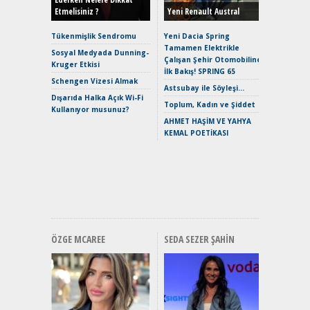
Etmelisiniz ?
Yeni Renault Austral
Alpine A2
Çağın Ce
Tükenmişlik Sendromu
Yeni Dacia Spring
Tamamen Elektrikle
EAT8’e V
Sosyal Medyada Dunning-
Çalışan Şehir Otomobiline
Merhaba:
Kruger Etkisi
İlk Bakış! SPRING 65
Mild-Hyb
Schengen Vizesi Almak
Verimli?
Astsubay ile Söyleşi…
Dışarıda Halka Açık Wi-Fi
Crossove
Toplum, Kadın ve Şiddet
Kullanıyor musunuz?
Yaramaz
AHMET HAŞİM VE YAHYA
Puma ST
KEMAL POETİKASI
Yakıyor 
Mercede
ve En Yakı
Premium 
Hızlı Şar
ÖZGE MCAREE
SEDA SEZER ŞAHIN
Alınır M
Durulma