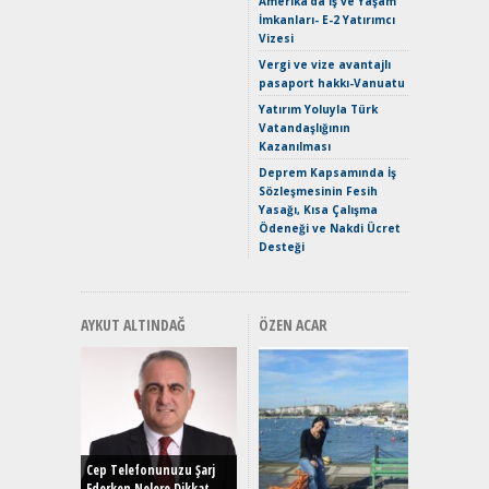
Amerika’da İş ve Yaşam
Mild-Hyb
İmkanları- E-2 Yatırımcı
Verimli?
Vizesi
Crossove
Vergi ve vize avantajlı
Yaramaz
pasaport hakkı-Vanuatu
Puma ST
Yakıyor 
Yatırım Yoluyla Türk
Vatandaşlığının
Mercede
Kazanılması
ve En Yakı
Premium 
Deprem Kapsamında İş
Hızlı Şar
Sözleşmesinin Fesih
Yasağı, Kısa Çalışma
Ödeneği ve Nakdi Ücret
Desteği
AYKUT ALTINDAĞ
ÖZEN ACAR
Alınır M
Durulma
Yönleriy
Hybrid (
Cep Telefonunuzu Şarj
Ederken Nelere Dikkat