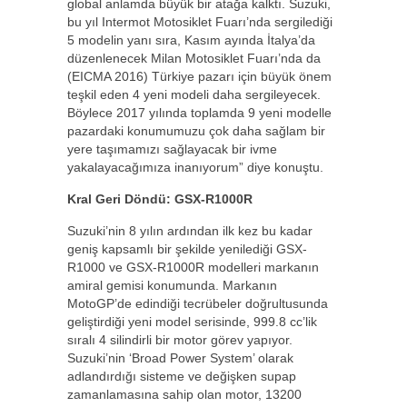
global anlamda büyük bir atağa kalktı. Suzuki,
bu yıl Intermot Motosiklet Fuarı’nda sergilediği
5 modelin yanı sıra, Kasım ayında İtalya’da
düzenlenecek Milan Motosiklet Fuarı’nda da
(EICMA 2016) Türkiye pazarı için büyük önem
teşkil eden 4 yeni modeli daha sergileyecek.
Böylece 2017 yılında toplamda 9 yeni modelle
pazardaki konumumuzu çok daha sağlam bir
yere taşımamızı sağlayacak bir ivme
yakalayacağımıza inanıyorum” diye konuştu.
Kral Geri Döndü: GSX-R1000R
Suzuki’nin 8 yılın ardından ilk kez bu kadar
geniş kapsamlı bir şekilde yenilediği GSX-
R1000 ve GSX-R1000R modelleri markanın
amiral gemisi konumunda. Markanın
MotoGP’de edindiği tecrübeler doğrultusunda
geliştirdiği yeni model serisinde, 999.8 cc’lik
sıralı 4 silindirli bir motor görev yapıyor.
Suzuki’nin ‘Broad Power System’ olarak
adlandırdığı sisteme ve değişken supap
zamanlamasına sahip olan motor, 13200