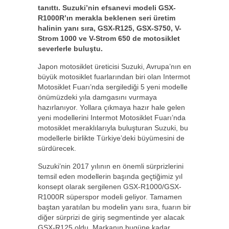
tanıttı. Suzuki’nin efsanevi modeli GSX-
R1000R’ın merakla beklenen seri üretim
halinin yanı sıra, GSX-R125, GSX-S750, V-
Strom 1000 ve V-Strom 650 de motosiklet
severlerle buluştu.
Japon motosiklet üreticisi Suzuki, Avrupa’nın en
büyük motosiklet fuarlarından biri olan Intermot
Motosiklet Fuarı’nda sergilediği 5 yeni modelle
önümüzdeki yıla damgasını vurmaya
hazırlanıyor. Yollara çıkmaya hazır hale gelen
yeni modellerini Intermot Motosiklet Fuarı’nda
motosiklet meraklılarıyla buluşturan Suzuki, bu
modellerle birlikte Türkiye’deki büyümesini de
sürdürecek.
Suzuki’nin 2017 yılının en önemli sürprizlerini
temsil eden modellerin başında geçtiğimiz yıl
konsept olarak sergilenen GSX-R1000/GSX-
R1000R süperspor modeli geliyor. Tamamen
baştan yaratılan bu modelin yanı sıra, fuarın bir
diğer sürprizi de giriş segmentinde yer alacak
GSX-R125 oldu. Markanın bugüne kadar