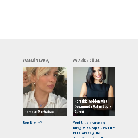
YASEMIN LAKEÇ
AV ABIDE GÜLEL
Alınır M
Durulma
Yönleriy
Hybrid (
Portekiz Golden Visa
Devamında Vatandaşlık
Herkese Merhabaa,
Süreci
Alpine A2
Çağın Ce
Ben Kimim?
Yeni Uluslararası İş
Birliğimiz Grape Law Firm
EAT8’e V
PLLC aracılığı ile
Merhaba: