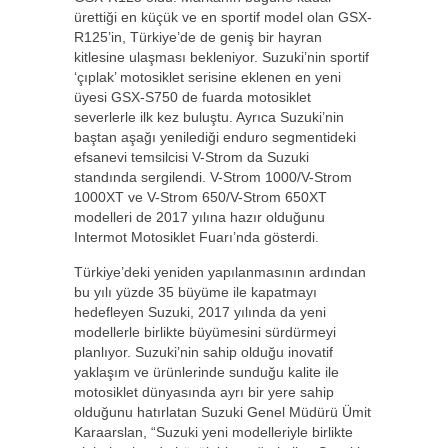
ürettiği en küçük ve en sportif model olan GSX-
R125’in, Türkiye’de de geniş bir hayran
kitlesine ulaşması bekleniyor. Suzuki’nin sportif
‘çıplak’ motosiklet serisine eklenen en yeni
üyesi GSX-S750 de fuarda motosiklet
severlerle ilk kez buluştu. Ayrıca Suzuki’nin
baştan aşağı yenilediği enduro segmentideki
efsanevi temsilcisi V-Strom da Suzuki
standında sergilendi. V-Strom 1000/V-Strom
1000XT ve V-Strom 650/V-Strom 650XT
modelleri de 2017 yılına hazır olduğunu
Intermot Motosiklet Fuarı’nda gösterdi.
Türkiye’deki yeniden yapılanmasının ardından
bu yılı yüzde 35 büyüme ile kapatmayı
hedefleyen Suzuki, 2017 yılında da yeni
modellerle birlikte büyümesini sürdürmeyi
planlıyor. Suzuki’nin sahip olduğu inovatif
yaklaşım ve ürünlerinde sunduğu kalite ile
motosiklet dünyasında ayrı bir yere sahip
olduğunu hatırlatan Suzuki Genel Müdürü Ümit
Karaarslan, “Suzuki yeni modelleriyle birlikte