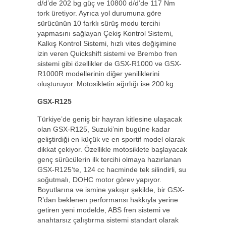
d/d’de 202 bg güç ve 10800 d/d’de 117 Nm
tork üretiyor. Ayrıca yol durumuna göre
sürücünün 10 farklı sürüş modu tercihi
yapmasını sağlayan Çekiş Kontrol Sistemi,
Kalkış Kontrol Sistemi, hızlı vites değişimine
izin veren Quickshift sistemi ve Brembo fren
sistemi gibi özellikler de GSX-R1000 ve GSX-
R1000R modellerinin diğer yeniliklerini
oluşturuyor. Motosikletin ağırlığı ise 200 kg.
GSX-R125
Türkiye’de geniş bir hayran kitlesine ulaşacak
olan GSX-R125, Suzuki’nin bugüne kadar
geliştirdiği en küçük ve en sportif model olarak
dikkat çekiyor. Özellikle motosiklete başlayacak
genç sürücülerin ilk tercihi olmaya hazırlanan
GSX-R125’te, 124 cc hacminde tek silindirli, su
soğutmalı, DOHC motor görev yapıyor.
Boyutlarına ve ismine yakışır şekilde, bir GSX-
R’dan beklenen performansı hakkıyla yerine
getiren yeni modelde, ABS fren sistemi ve
anahtarsız çalıştırma sistemi standart olarak