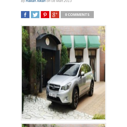
By
Hakan Alkan
on 08 Mart 2013
0 COMMENTS
SHARE
TWEET
SHARE
SHARE