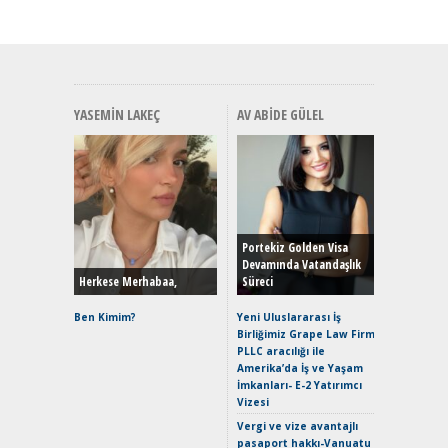
YASEMIN LAKEÇ
AV ABIDE GÜLEL
Alınır M
Durulma
Yönleriy
Hybrid (
Portekiz Golden Visa
Devamında Vatandaşlık
Herkese Merhabaa,
Süreci
Alpine A2
Çağın Ce
Ben Kimim?
Yeni Uluslararası İş
Birliğimiz Grape Law Firm
EAT8’e V
PLLC aracılığı ile
Merhaba:
Amerika’da İş ve Yaşam
Mild-Hyb
İmkanları- E-2 Yatırımcı
Verimli?
Vizesi
Crossove
Vergi ve vize avantajlı
Yaramaz
pasaport hakkı-Vanuatu
Puma ST