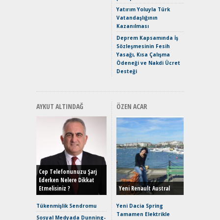
Yakıyor 
Yatırım Yoluyla Türk
Vatandaşlığının
Mercede
Kazanılması
ve En Yakı
Premium 
Deprem Kapsamında İş
Hızlı Şar
Sözleşmesinin Fesih
Yasağı, Kısa Çalışma
Ödeneği ve Nakdi Ücret
Desteği
AYKUT ALTINDAĞ
ÖZEN ACAR
Alınır M
Durulma
Yönleriy
Hybrid (
Cep Telefonunuzu Şarj
Ederken Nelere Dikkat
Etmelisiniz ?
Yeni Renault Austral
Alpine A2
Çağın Ce
Tükenmişlik Sendromu
Yeni Dacia Spring
Tamamen Elektrikle
EAT8’e V
Sosyal Medyada Dunning-