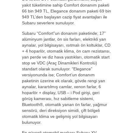
yakıt tüketimine sahip Comfort donanım paketi
66 bin 949 TL, Elegance donanım paketi 69 bin
949 TL’den başlayan cazip fiyat avantajları ile
Subaru severlere sunuluyor.
Subaru “Comfort”un donanım paketinde; 17”
alüminyum jantlar, ön sis farları, elektrikli yan
aynalar, yol bilgisayarı, ısıtmalı ön koltuklar, CD
+ 4 hoparlör, otomatik klima, ön cam rezistansı,
yan perde ve diz hava yastıkları, otomatik start
stop ve VDC (Araç Dinamikleri Kontrolü)
standart olarak sunuluyor. “Elegance”
versiyonunda ise; Comfort’un donanım
paketinin üzerine ek olarak, gövde rengi yan
aynalar, karartılmış camlar, xenon farlar, 6
hoparlör + display, USB – i Pod girişi, geri
görüş kamerası, hız sabitleme sistemi,
Bluetooth®, otomatik yanan ön farlar, yağmur
sensörü, deri direksiyon simidi, çift bölgeli
otomatik klima ve gelişmiş yol bilgisayarı
bulunuyor.
En güvenli otomobil markası Subaru XV