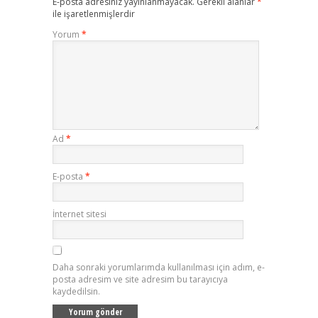
E-posta adresiniz yayınlanmayacak.
Gerekli alanlar
*
ile işaretlenmişlerdir
Yorum
*
Ad
*
E-posta
*
İnternet sitesi
Daha sonraki yorumlarımda kullanılması için adım, e-
posta adresim ve site adresim bu tarayıcıya
kaydedilsin.