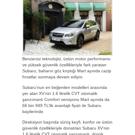
Benzersiz teknolojisi, üstün motor performansı
ve yüksek güvenlik özellikleriyle fark yaratan
Subaru; baharın göz kırptığı Mart ayında cazip
fırsatlar sunmaya devam ediyor.
Subaru’nun en beğenilen modelleri arasında
yer alan XV’nin 1.6 litrelik CVT otomatik
şanzımanlı Comfort versiyonu Mart ayında da
66 bin 949 TL’lik avantajlı fiyatı ile Subaru
bayilerinde.
Direksiyon başında sürüş keyfi, konfor ve üstün
güvenlik özellikleriyle donatılan Subaru XV’nin
1.6 litrelik CVT otomatik şanzımanlı, düşük