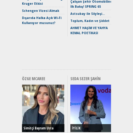
Çalışan Şehir Otomobiline
Merhaba:
Kruger Etkisi
İlk Bakış! SPRING 65
Mild-Hyb
Schengen Vizesi Almak
Verimli?
Astsubay ile Söyleşi…
Dışarıda Halka Açık Wi-Fi
Crossove
Toplum, Kadın ve Şiddet
Kullanıyor musunuz?
Yaramaz
AHMET HAŞİM VE YAHYA
Puma ST
KEMAL POETİKASI
Yakıyor 
Mercede
ve En Yakı
Premium 
Hızlı Şar
ÖZGE MCAREE
SEDA SEZER ŞAHIN
Alınır M
Durulma
Yönleriy
Hybrid (
Simitçi Bayram Usta
İYİLİK
Alpine A2