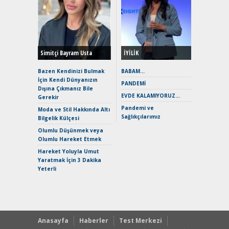
Alınır M
Durulma
Yönleriy
Hybrid (
Simitçi Bayram Usta
İYİLİK
Alpine A2
Çağın Ce
Bazen Kendinizi Bulmak
BABAM…
İçin Kendi Dünyanızın
EAT8’e V
PANDEMİ
Dışına Çıkmanız Bile
Merhaba:
EVDE KALAMIYORUZ…
Gerekir
Mild-Hyb
Pandemi ve
Verimli?
Moda ve Stil Hakkında Altı
Sağlıkçılarımız
Bilgelik Külçesi
Crossove
Yaramaz
Olumlu Düşünmek veya
Puma ST
Olumlu Hareket Etmek
Yakıyor 
Hareket Yoluyla Umut
Mercede
Yaratmak İçin 3 Dakika
ve En Yakı
Yeterli
Premium 
Hızlı Şar
Anasayfa
Haberler
Test Merkezi