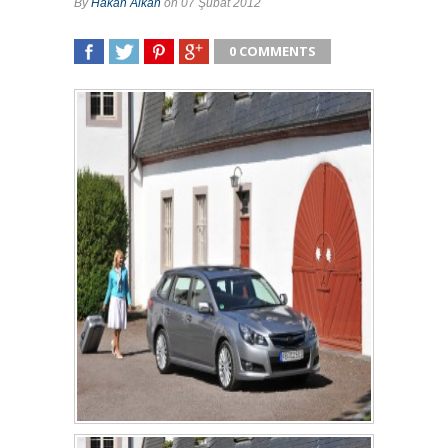
By
Hakan Alkan
on 07 Şubat 2012
0 COMMENTS
SHARE
TWEET
SHARE
SHARE