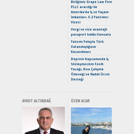
Birliğimiz Grape Law Firm
EAT8’e V
PLLC aracılığı ile
Merhaba:
Amerika’da İş ve Yaşam
Mild-Hyb
İmkanları- E-2 Yatırımcı
Verimli?
Vizesi
Crossove
Vergi ve vize avantajlı
Yaramaz
pasaport hakkı-Vanuatu
Puma ST
Yakıyor 
Yatırım Yoluyla Türk
Vatandaşlığının
Mercede
Kazanılması
ve En Yakı
Premium 
Deprem Kapsamında İş
Hızlı Şar
Sözleşmesinin Fesih
Yasağı, Kısa Çalışma
Ödeneği ve Nakdi Ücret
Desteği
AYKUT ALTINDAĞ
ÖZEN ACAR
Alınır M
Durulma