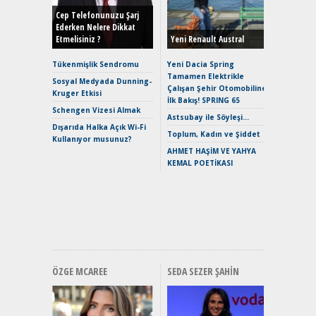
Yönleriy
Hybrid (
Cep Telefonunuzu Şarj
Ederken Nelere Dikkat
Etmelisiniz ?
Yeni Renault Austral
Alpine A2
Çağın Ce
Tükenmişlik Sendromu
Yeni Dacia Spring
Tamamen Elektrikle
EAT8’e V
Sosyal Medyada Dunning-
Çalışan Şehir Otomobiline
Merhaba:
Kruger Etkisi
İlk Bakış! SPRING 65
Mild-Hyb
Schengen Vizesi Almak
Verimli?
Astsubay ile Söyleşi…
Dışarıda Halka Açık Wi-Fi
Crossove
Toplum, Kadın ve Şiddet
Kullanıyor musunuz?
Yaramaz
AHMET HAŞİM VE YAHYA
Puma ST
KEMAL POETİKASI
Yakıyor 
Mercede
ve En Yakı
Premium 
Hızlı Şar
ÖZGE MCAREE
SEDA SEZER ŞAHIN