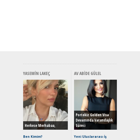
YASEMIN LAKEÇ
AV ABIDE GÜLEL
Alınır M
Durulma
Yönleriy
Hybrid (
Portekiz Golden Visa
Devamında Vatandaşlık
Herkese Merhabaa,
Süreci
Alpine A2
Çağın Ce
Ben Kimim?
Yeni Uluslararası İş