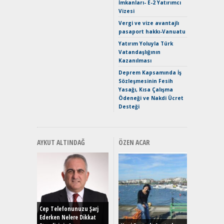
İmkanları- E-2 Yatırımcı
Verimli?
Vizesi
Crossove
Vergi ve vize avantajlı
Yaramaz
pasaport hakkı-Vanuatu
Puma ST
Yakıyor 
Yatırım Yoluyla Türk
Vatandaşlığının
Mercede
Kazanılması
ve En Yakı
Premium 
Deprem Kapsamında İş
Hızlı Şar
Sözleşmesinin Fesih
Yasağı, Kısa Çalışma
Ödeneği ve Nakdi Ücret
Desteği
AYKUT ALTINDAĞ
ÖZEN ACAR
Alınır M
Durulma
Yönleriy
Hybrid (
Cep Telefonunuzu Şarj
Ederken Nelere Dikkat