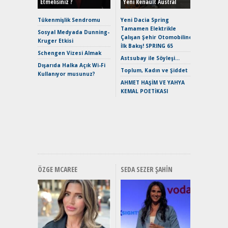
Etmelisiniz ?
Yeni Renault Austral
Alpine A2
Çağın Ce
Tükenmişlik Sendromu
Yeni Dacia Spring
Tamamen Elektrikle
EAT8’e V
Sosyal Medyada Dunning-
Çalışan Şehir Otomobiline
Merhaba:
Kruger Etkisi
İlk Bakış! SPRING 65
Mild-Hyb
Schengen Vizesi Almak
Verimli?
Astsubay ile Söyleşi…
Dışarıda Halka Açık Wi-Fi
Crossove
Toplum, Kadın ve Şiddet
Kullanıyor musunuz?
Yaramaz
AHMET HAŞİM VE YAHYA
Puma ST
KEMAL POETİKASI
Yakıyor 
Mercede
ve En Yakı
Premium 
Hızlı Şar
ÖZGE MCAREE
SEDA SEZER ŞAHIN
Alınır M
Durulma
Yönleriy