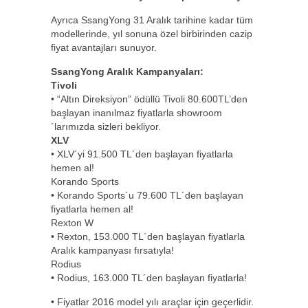
Ayrıca SsangYong 31 Aralık tarihine kadar tüm
modellerinde, yıl sonuna özel birbirinden cazip
fiyat avantajları sunuyor.
SsangYong Aralık Kampanyaları:
Tivoli
• “Altın Direksiyon” ödüllü Tivoli 80.600TL’den
başlayan inanılmaz fiyatlarla showroom
´larımızda sizleri bekliyor.
XLV
• XLV´yi 91.500 TL´den başlayan fiyatlarla
hemen al!
Korando Sports
• Korando Sports´u 79.600 TL´den başlayan
fiyatlarla hemen al!
Rexton W
• Rexton, 153.000 TL´den başlayan fiyatlarla
Aralık kampanyası fırsatıyla!
Rodius
• Rodius, 163.000 TL´den başlayan fiyatlarla!
• Fiyatlar 2016 model yılı araçlar için geçerlidir.