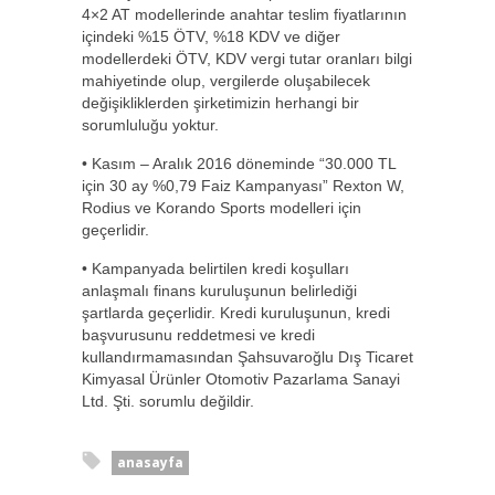
4×2 AT modellerinde anahtar teslim fiyatlarının
içindeki %15 ÖTV, %18 KDV ve diğer
modellerdeki ÖTV, KDV vergi tutar oranları bilgi
mahiyetinde olup, vergilerde oluşabilecek
değişikliklerden şirketimizin herhangi bir
sorumluluğu yoktur.
• Kasım – Aralık 2016 döneminde “30.000 TL
için 30 ay %0,79 Faiz Kampanyası” Rexton W,
Rodius ve Korando Sports modelleri için
geçerlidir.
• Kampanyada belirtilen kredi koşulları
anlaşmalı finans kuruluşunun belirlediği
şartlarda geçerlidir. Kredi kuruluşunun, kredi
başvurusunu reddetmesi ve kredi
kullandırmamasından Şahsuvaroğlu Dış Ticaret
Kimyasal Ürünler Otomotiv Pazarlama Sanayi
Ltd. Şti. sorumlu değildir.
anasayfa