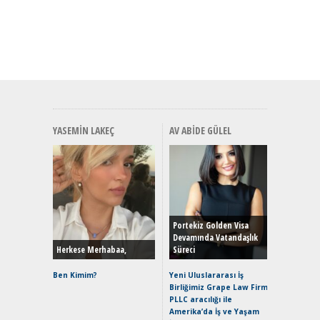
YASEMIN LAKEÇ
AV ABIDE GÜLEL
Alınır M
Durulma
Yönleriy
Hybrid (
Portekiz Golden Visa
Devamında Vatandaşlık
Herkese Merhabaa,
Süreci
Alpine A2
Çağın Ce
Ben Kimim?
Yeni Uluslararası İş
Birliğimiz Grape Law Firm
EAT8’e V
PLLC aracılığı ile
Merhaba:
Amerika’da İş ve Yaşam
Mild-Hyb