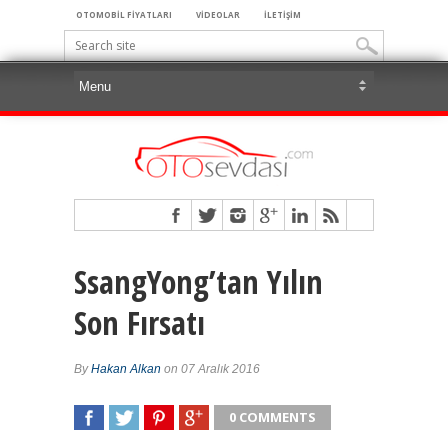
OTOMOBİL FİYATLARI
VİDEOLAR
İLETİŞİM
SsangYong’tan Yılın
Son Fırsatı
By
Hakan Alkan
on 07 Aralık 2016
0 COMMENTS
SHARE
TWEET
SHARE
SHARE