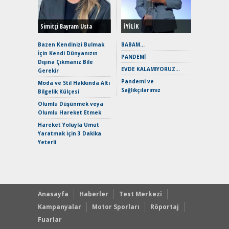
Hybrid (
Simitçi Bayram Usta
İYİLİK
Alpine A2
Çağın Ce
Bazen Kendinizi Bulmak
BABAM…
İçin Kendi Dünyanızın
EAT8’e V
PANDEMİ
Dışına Çıkmanız Bile
Merhaba:
EVDE KALAMIYORUZ…
Gerekir
Mild-Hyb
Pandemi ve
Verimli?
Moda ve Stil Hakkında Altı
Sağlıkçılarımız
Bilgelik Külçesi
Crossove
Yaramaz
Olumlu Düşünmek veya
Puma ST
Olumlu Hareket Etmek
Yakıyor 
Hareket Yoluyla Umut
Mercede
Yaratmak İçin 3 Dakika
ve En Yakı
Yeterli
Premium 
Hızlı Şar
Anasayfa
Haberler
Test Merkezi
Kampanyalar
Motor Sporları
Röportaj
Fuarlar