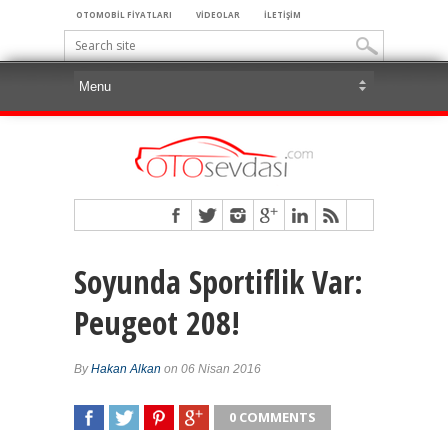
OTOMOBİL FİYATLARI
VİDEOLAR
İLETİŞİM
Soyunda Sportiflik Var:
Peugeot 208!
By
Hakan Alkan
on 06 Nisan 2016
0 COMMENTS
SHARE
TWEET
SHARE
SHARE