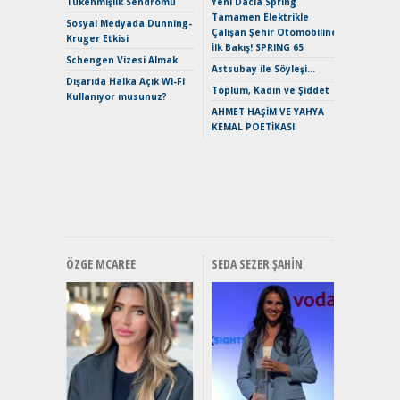
Tükenmişlik Sendromu
Yeni Dacia Spring
Tamamen Elektrikle
EAT8’e V
Sosyal Medyada Dunning-
Çalışan Şehir Otomobiline
Merhaba:
Kruger Etkisi
İlk Bakış! SPRING 65
Mild-Hyb
Schengen Vizesi Almak
Verimli?
Astsubay ile Söyleşi…
Dışarıda Halka Açık Wi-Fi
Crossove
Toplum, Kadın ve Şiddet
Kullanıyor musunuz?
Yaramaz
AHMET HAŞİM VE YAHYA
Puma ST
KEMAL POETİKASI
Yakıyor 
Mercede
ve En Yakı
Premium 
Hızlı Şar
ÖZGE MCAREE
SEDA SEZER ŞAHIN
Alınır M
Durulma
Yönleriy
Hybrid (