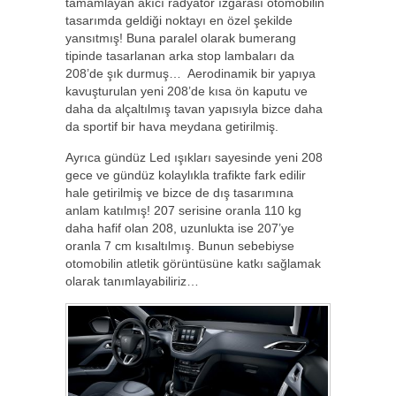
tamamlayan akıcı radyatör ızgarası otomobilin
tasarımda geldiği noktayı en özel şekilde
yansıtmış! Buna paralel olarak bumerang
tipinde tasarlanan arka stop lambaları da
208’de şık durmuş… Aerodinamik bir yapıya
kavuşturulan yeni 208’de kısa ön kaputu ve
daha da alçaltılmış tavan yapısıyla bizce daha
da sportif bir hava meydana getirilmiş.
Ayrıca gündüz Led ışıkları sayesinde yeni 208
gece ve gündüz kolaylıkla trafikte fark edilir
hale getirilmiş ve bizce de dış tasarımına
anlam katılmış! 207 serisine oranla 110 kg
daha hafif olan 208, uzunlukta ise 207’ye
oranla 7 cm kısaltılmış. Bunun sebebiyse
otomobilin atletik görüntüsüne katkı sağlamak
olarak tanımlayabiliriz…