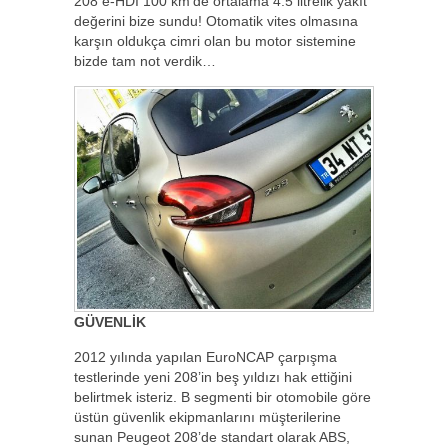
208 e-HDI 100 km’de ortalama 4.5 litrelik yakıt
değerini bize sundu! Otomatik vites olmasına
karşın oldukça cimri olan bu motor sistemine
bizde tam not verdik…
GÜVENLİK
2012 yılında yapılan EuroNCAP çarpışma
testlerinde yeni 208’in beş yıldızı hak ettiğini
belirtmek isteriz. B segmenti bir otomobile göre
üstün güvenlik ekipmanlarını müşterilerine
sunan Peugeot 208’de standart olarak ABS,