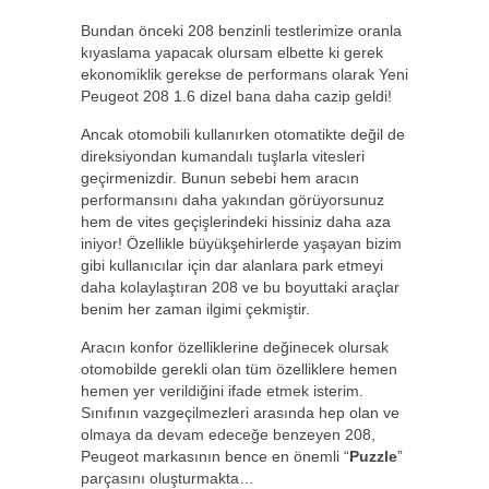
Bundan önceki 208 benzinli testlerimize oranla
kıyaslama yapacak olursam elbette ki gerek
ekonomiklik gerekse de performans olarak Yeni
Peugeot 208 1.6 dizel bana daha cazip geldi!
Ancak otomobili kullanırken otomatikte değil de
direksiyondan kumandalı tuşlarla vitesleri
geçirmenizdir. Bunun sebebi hem aracın
performansını daha yakından görüyorsunuz
hem de vites geçişlerindeki hissiniz daha aza
iniyor! Özellikle büyükşehirlerde yaşayan bizim
gibi kullanıcılar için dar alanlara park etmeyi
daha kolaylaştıran 208 ve bu boyuttaki araçlar
benim her zaman ilgimi çekmiştir.
Aracın konfor özelliklerine değinecek olursak
otomobilde gerekli olan tüm özelliklere hemen
hemen yer verildiğini ifade etmek isterim.
Sınıfının vazgeçilmezleri arasında hep olan ve
olmaya da devam edeceğe benzeyen 208,
Peugeot markasının bence en önemli “
Puzzle
”
parçasını oluşturmakta…