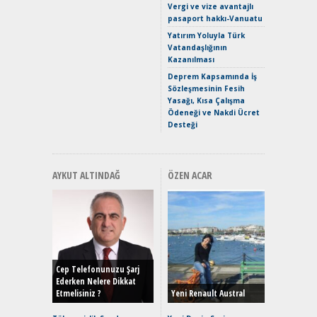
Vergi ve vize avantajlı
Yaramaz
pasaport hakkı-Vanuatu
Puma ST
Yakıyor 
Yatırım Yoluyla Türk
Vatandaşlığının
Mercede
Kazanılması
ve En Yakı
Premium 
Deprem Kapsamında İş
Hızlı Şar
Sözleşmesinin Fesih
Yasağı, Kısa Çalışma
Ödeneği ve Nakdi Ücret
Desteği
AYKUT ALTINDAĞ
ÖZEN ACAR
Alınır M
Durulma
Yönleriy
Hybrid (
Cep Telefonunuzu Şarj
Ederken Nelere Dikkat
Etmelisiniz ?
Yeni Renault Austral
Alpine A2
Çağın Ce