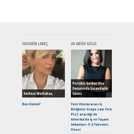
YASEMIN LAKEÇ
AV ABIDE GÜLEL
Alınır M
Durulma
Yönleriy
Hybrid (
Portekiz Golden Visa
Devamında Vatandaşlık
Herkese Merhabaa,
Süreci
Alpine A2
Çağın Ce
Ben Kimim?
Yeni Uluslararası İş
Birliğimiz Grape Law Firm
EAT8’e V
PLLC aracılığı ile
Merhaba:
Amerika’da İş ve Yaşam
Mild-Hyb
İmkanları- E-2 Yatırımcı
Verimli?
Vizesi
Crossove