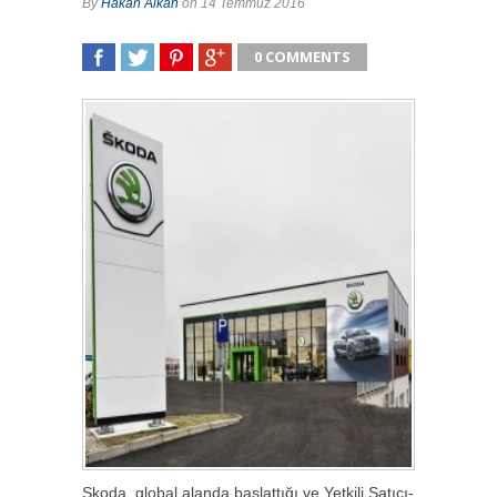
By
Hakan Alkan
on 14 Temmuz 2016
0 COMMENTS
SHARE
TWEET
SHARE
SHARE
Skoda, global alanda başlattığı ve Yetkili Satıcı-