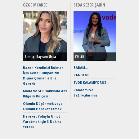
ÖZGE MCAREE
SEDA SEZER ŞAHIN
Alınır M
Durulma
Yönleriy
Hybrid (
Simitçi Bayram Usta
İYİLİK
Alpine A2
Çağın Ce
Bazen Kendinizi Bulmak
BABAM…
İçin Kendi Dünyanızın
EAT8’e V
PANDEMİ
Dışına Çıkmanız Bile
Merhaba:
EVDE KALAMIYORUZ…
Gerekir
Mild-Hyb
Pandemi ve
Verimli?
Moda ve Stil Hakkında Altı
Sağlıkçılarımız
Bilgelik Külçesi
Crossove
Yaramaz
Olumlu Düşünmek veya
Puma ST
Olumlu Hareket Etmek
Yakıyor 
Hareket Yoluyla Umut
Mercede
Yaratmak İçin 3 Dakika
ve En Yakı
Yeterli
Premium 
Hızlı Şar