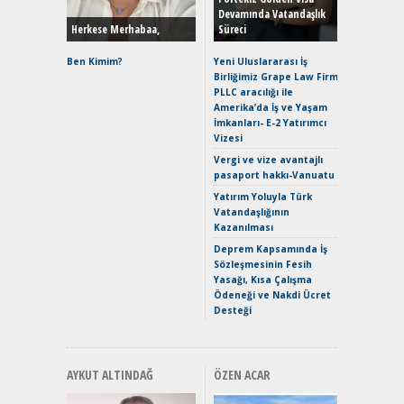
Devamında Vatandaşlık
Herkese Merhabaa,
Süreci
Alpine A2
Çağın Ce
Ben Kimim?
Yeni Uluslararası İş
Birliğimiz Grape Law Firm
EAT8’e V
PLLC aracılığı ile
Merhaba:
Amerika’da İş ve Yaşam
Mild-Hyb
İmkanları- E-2 Yatırımcı
Verimli?
Vizesi
Crossove
Vergi ve vize avantajlı
Yaramaz
pasaport hakkı-Vanuatu
Puma ST
Yakıyor 
Yatırım Yoluyla Türk
Vatandaşlığının
Mercede
Kazanılması
ve En Yakı
Premium 
Deprem Kapsamında İş
Hızlı Şar
Sözleşmesinin Fesih
Yasağı, Kısa Çalışma
Ödeneği ve Nakdi Ücret
Desteği
AYKUT ALTINDAĞ
ÖZEN ACAR