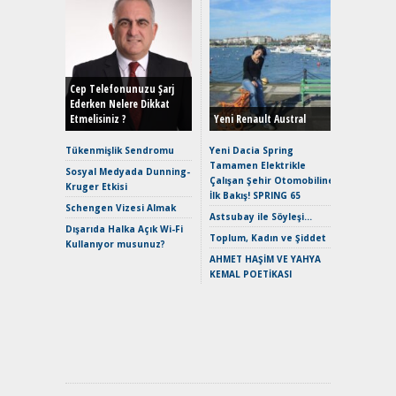
Alınır M
Durulma
Yönleriy
Hybrid (
Cep Telefonunuzu Şarj
Ederken Nelere Dikkat
Etmelisiniz ?
Yeni Renault Austral
Alpine A2
Çağın Ce
Tükenmişlik Sendromu
Yeni Dacia Spring
Tamamen Elektrikle
EAT8’e V
Sosyal Medyada Dunning-
Çalışan Şehir Otomobiline
Merhaba:
Kruger Etkisi
İlk Bakış! SPRING 65
Mild-Hyb
Schengen Vizesi Almak
Verimli?
Astsubay ile Söyleşi…
Dışarıda Halka Açık Wi-Fi
Crossove
Toplum, Kadın ve Şiddet
Kullanıyor musunuz?
Yaramaz
AHMET HAŞİM VE YAHYA
Puma ST
KEMAL POETİKASI
Yakıyor 
Mercede
ve En Yakı
Premium 
Hızlı Şar