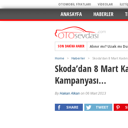
OTOMOBİL FİYATLARI
VİDEOLAR
İLETİ
ANASAYFA
HABERLER
T
Alınır mı? Uzak mı D
SON DAKIKA HABER
Alpine A290 GTS: Diji
EAT8’e Veda, Elektriğ
Home
>
Haberler
>
Skoda’dan 8 Mart Kadı
Skoda’dan 8 Mart Ka
Crossover Dünyasını
Mercedes-Benz Otomoti
Kampanyası…
Keskin Hatlar, GR Ru
Geleceğin Kompakt El
By
Hakan Alkan
on 06 Mart 2013
Pazarın Lideri, Jurini
SHARE
TWEET
S
Hem Şehirli Hem Tasa
TURKA’nın Dev Ağı İçin