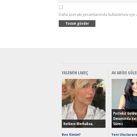
Daha sonraki yorumlarımda kullanılması için 
YASEMIN LAKEÇ
AV ABIDE GÜLE
Portekiz Golde
Devamında Vat
Herkese Merhabaa,
Süreci
Ben Kimim?
Yeni Uluslarara