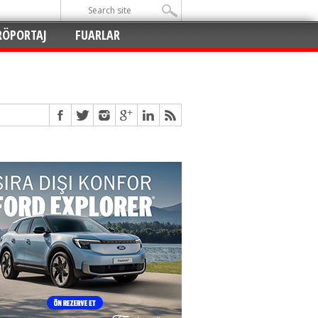
RÖPORTAJ
FUARLAR
Açıldı
!
!