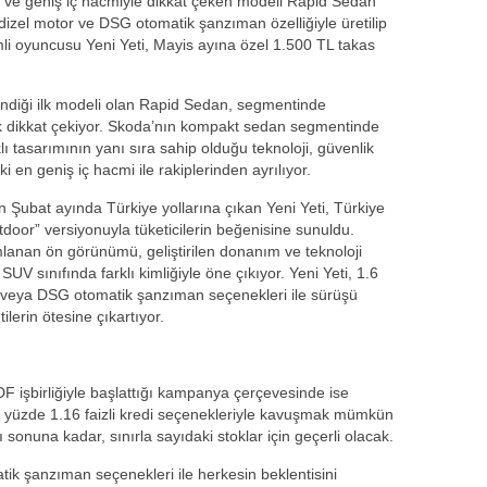
 ve geniş iç hacmiyle dikkat çeken modeli Rapid Sedan
dizel motor ve DSG otomatik şanzıman özelliğiyle üretilip
i oyuncusu Yeni Yeti, Mayis ayına özel 1.500 TL takas
endiği ilk modeli olan Rapid Sedan, segmentinde
rak dikkat çekiyor. Skoda’nın kompakt sedan segmentinde
ı tasarımının yanı sıra sahip olduğu teknoloji, güvenlik
 en geniş iç hacmi ile rakiplerinden ayrılıyor.
 Şubat ayında Türkiye yollarına çıkan Yeni Yeti, Türkiye
tdoor” versiyonuyla tüketicilerin beğenisine sunuldu.
mlanan ön görünümü, geliştirilen donanım ve teknoloji
SUV sınıfında farklı kimliğiyle öne çıkıyor. Yeni Yeti, 1.6
l veya DSG otomatik şanzıman seçenekleri ile sürüşü
lerin ötesine çıkartıyor.
 işbirliğiyle başlattığı kampanya çerçevesinde ise
 yüzde 1.16 faizli kredi seçenekleriyle kavuşmak mümkün
ı sonuna kadar, sınırla sayıdaki stoklar için geçerli olacak.
ik şanzıman seçenekleri ile herkesin beklentisini