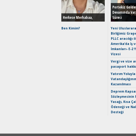
Portekiz Golde
Devamında Vat
Herkese Merhabaa,
Süreci
Ben Kimim?
Yeni Uluslarara
Birliğimiz Grap
PLLC aracılığı i
Amerika’da İş 
İmkanları- E-2 
Vizesi
Vergi ve vize a
pasaport hakk
Yatırım Yoluyla
Vatandaşlığını
Kazanılması
Deprem Kapsam
Sözleşmesinin 
Yasağı, Kısa Ça
Ödeneği ve Nak
Desteği