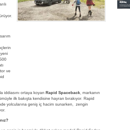
rılı
ürüyor.
asarım
nçlerin
 yeni
.500
atı
tor ve
pid
la iddiasını ortaya koyan
Rapid Spaceback
, markanın
nümüyle ilk bakışta kendisine hayran bırakıyor. Rapid
nde yolcularına geniş iç hacim sunarken, zengin
yor.
ınız?