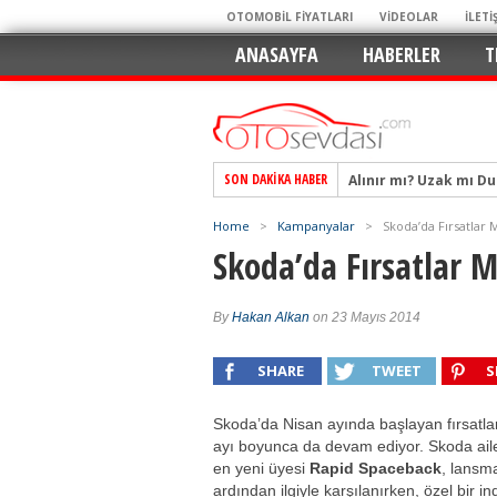
OTOMOBİL FİYATLARI
VİDEOLAR
İLETİ
ANASAYFA
HABERLER
T
Alınır mı? Uzak mı D
SON DAKIKA HABER
Alpine A290 GTS: Diji
EAT8’e Veda, Elektriğ
Home
>
Kampanyalar
>
Skoda’da Fırsatlar
Crossover Dünyasını
Skoda’da Fırsatlar 
Mercedes-Benz Otomoti
Keskin Hatlar, GR Ru
By
Hakan Alkan
on 23 Mayıs 2014
Geleceğin Kompakt El
SHARE
TWEET
S
Pazarın Lideri, Jurini
Hem Şehirli Hem Tasa
Skoda’da Nisan ayında başlayan fırsatla
ayı boyunca da devam ediyor. Skoda ail
TURKA’nın Dev Ağı İçin
en yeni üyesi
Rapid Spaceback
, lansm
ardından ilgiyle karşılanırken, özel bir in