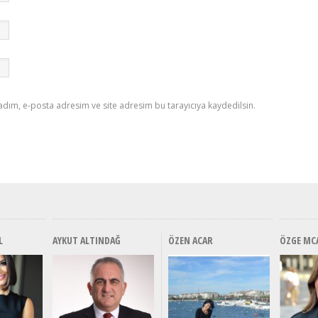
adım, e-posta adresim ve site adresim bu tarayıcıya kaydedilsin.
L
AYKUT ALTINDAĞ
ÖZEN ACAR
ÖZGE MC
Alınır Mı? Uzak Mı
Alınır Mı? Uzak Mı
Alınır M
Alınır 
Durulmalı? Tüm
Durulmalı? Tüm
Durulma
Durulm