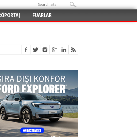
RÖPORTAJ
FUARLAR
Açıldı
!
!