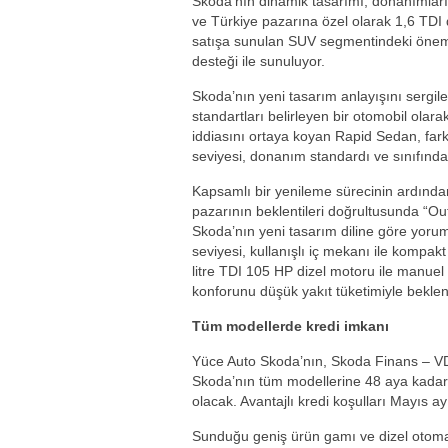
Skoda’nın dinamik tasarımı, donanımları
ve Türkiye pazarına özel olarak 1,6 TDI 
satışa sunulan SUV segmentindeki öneml
desteği ile sunuluyor.
Skoda’nın yeni tasarım anlayışını sergil
standartları belirleyen bir otomobil ola
iddiasını ortaya koyan Rapid Sedan, farkl
seviyesi, donanım standardı ve sınıfındaki
Kapsamlı bir yenileme sürecinin ardından
pazarının beklentileri doğrultusunda “Ou
Skoda’nın yeni tasarım diline göre yoru
seviyesi, kullanışlı iç mekanı ile kompakt 
litre TDI 105 HP dizel motoru ile manue
konforunu düşük yakıt tüketimiyle beklenti
Tüm modellerde kredi imkanı
Yüce Auto Skoda’nın, Skoda Finans – VDF
Skoda’nın tüm modellerine 48 aya kadar
olacak. Avantajlı kredi koşulları Mayıs ay
Sunduğu geniş ürün gamı ve dizel otomat