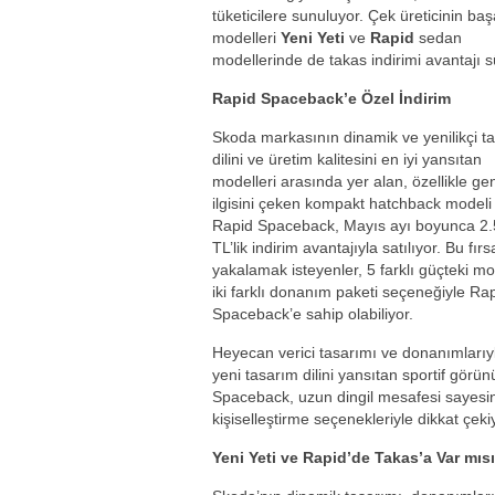
tüketicilere sunuluyor. Çek üreticinin başa
modelleri
Yeni Yeti
ve
Rapid
sedan
modellerinde de takas indirimi avantajı s
Rapid Spaceback’e Özel İndirim
Skoda markasının dinamik ve yenilikçi t
dilini ve üretim kalitesini en iyi yansıtan
modelleri arasında yer alan, özellikle ge
ilgisini çeken kompakt hatchback modeli
Rapid Spaceback, Mayıs ayı boyunca 2
TL’lik indirim avantajıyla satılıyor. Bu fırs
yakalamak isteyenler, 5 farklı güçteki mo
iki farklı donanım paketi seçeneğiyle Ra
Spaceback’e sahip olabiliyor.
Heyecan verici tasarımı ve donanımlarıy
yeni tasarım dilini yansıtan sportif görü
Spaceback, uzun dingil mesafesi sayesi
kişiselleştirme seçenekleriyle dikkat çeki
Yeni Yeti ve Rapid’de Takas’a Var mıs