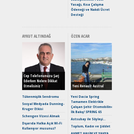
Yasağı, Kısa Çalışma
Ödeneği ve Nakdi Ücret
Desteği
AYKUT ALTINDAĞ
ÖZEN ACAR
Alınır M
Durulma
Yönleriy
Hybrid (
Cep Telefonunuzu Şarj
Ederken Nelere Dikkat
Etmelisiniz ?
Yeni Renault Austral
Alpine A2
Çağın Ce
Tükenmişlik Sendromu
Yeni Dacia Spring
Tamamen Elektrikle
EAT8’e V
Sosyal Medyada Dunning-
Çalışan Şehir Otomobiline
Merhaba:
Kruger Etkisi
İlk Bakış! SPRING 65
Mild-Hyb
Schengen Vizesi Almak
Verimli?
Astsubay ile Söyleşi…
Dışarıda Halka Açık Wi-Fi
Crossove
Toplum, Kadın ve Şiddet
Kullanıyor musunuz?
Yaramaz
AHMET HAŞİM VE YAHYA