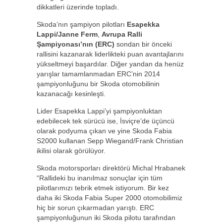
dikkatleri üzerinde topladı.
Skoda’nın şampiyon pilotları
Esapekka
Lappi/Janne Ferm
,
Avrupa Ralli
Şampiyonası’nın (ERC)
sondan bir önceki
rallisini kazanarak liderlikteki puan avantajlarını
yükseltmeyi başardılar. Diğer yandan da henüz
yarışlar tamamlanmadan ERC’nin 2014
şampiyonluğunu bir Skoda otomobilinin
kazanacağı kesinleşti.
Lider Esapekka Lappi’yi şampiyonluktan
edebilecek tek sürücü ise, İsviçre’de üçüncü
olarak podyuma çıkan ve yine Skoda Fabia
S2000 kullanan Sepp Wiegand/Frank Christian
ikilisi olarak görülüyor.
Skoda motorsporları direktörü Michal Hrabanek
“Rallideki bu inanılmaz sonuçlar için tüm
pilotlarımızı tebrik etmek istiyorum. Bir kez
daha iki Skoda Fabia Super 2000 otomobilimiz
hiç bir sorun çıkarmadan yarıştı. ERC
şampiyonluğunun iki Skoda pilotu tarafından