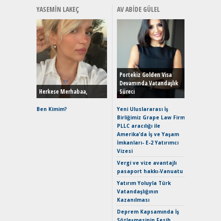
YASEMIN LAKEÇ
AV ABIDE GÜLEL
Alınır M
Durulma
Yönleriy
Hybrid (
Portekiz Golden Visa
Devamında Vatandaşlık
Herkese Merhabaa,
Süreci
Alpine A2
Çağın Ce
Ben Kimim?
Yeni Uluslararası İş
Birliğimiz Grape Law Firm
EAT8’e V
PLLC aracılığı ile
Merhaba:
Amerika’da İş ve Yaşam
Mild-Hyb
İmkanları- E-2 Yatırımcı
Verimli?
Vizesi
Crossove
Vergi ve vize avantajlı
Yaramaz
pasaport hakkı-Vanuatu
Puma ST
Yakıyor 
Yatırım Yoluyla Türk
Vatandaşlığının
Mercede
Kazanılması
ve En Yakı
Premium 
Deprem Kapsamında İş
Hızlı Şar
Sözleşmesinin Fesih