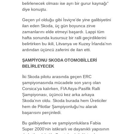
belirlenecek olması ise ayrı bir gurur kaynağı“
diye konuştu.
Geçen yıl olduğu gibi İsviçre’de yine galibiyetini
ilan eden Skoda, üç gün boyunca zirve
zamanlarını elde etmeyi başardı. Lappi tüm
hafta sonunda kusursuz bir ralli geçirdiklerini
belirtirken bu ikili, Litvanya ve Kuzey İrlanda’nın
ardından üçüncü zaferini de ilan etti.
ŞAMPİYONU SKODA OTOMOBİLLERİ
BELİRLEYECEK
İki Skoda pilotu arasında geçen ERC
şampiyonasında mücadele son yarış olan
Corsica’ya kalırken, FIA Asya-Pasifik Ralli
Şampiyonası, üçüncü kez arka arkaya
Skoda’nın oldu. Skoda burada hem Üreticiler
hem de Pilotlar Şampiyonluğu’nu alarak
başarısını perçinledi.
Bu galibiyetlere ve şampiyonluklara Fabia
Super 2000‘nin istikrarlı ve dayanıklı yapısının