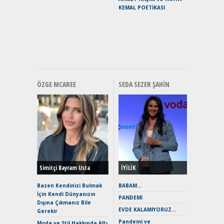
Puma ST
KEMAL POETİKASI
Yakıyor 
Mercede
ve En Yakı
Premium 
Hızlı Şar
ÖZGE MCAREE
SEDA SEZER ŞAHIN
Alınır M
Durulma
Yönleriy
Hybrid (
Simitçi Bayram Usta
İYİLİK
Alpine A2
Çağın Ce
Bazen Kendinizi Bulmak
BABAM…
İçin Kendi Dünyanızın
EAT8’e V
PANDEMİ
Dışına Çıkmanız Bile
Merhaba:
EVDE KALAMIYORUZ…
Gerekir
Mild-Hyb
Pandemi ve
Verimli?
Moda ve Stil Hakkında Altı