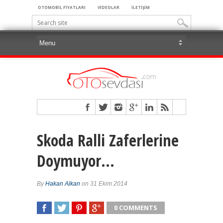
OTOMOBİL FİYATLARI
VİDEOLAR
İLETİŞİM
Skoda Ralli Zaferlerine
Doymuyor…
By
Hakan Alkan
on 31 Ekim 2014
0 COMMENTS
SHARE
TWEET
SHARE
SHARE