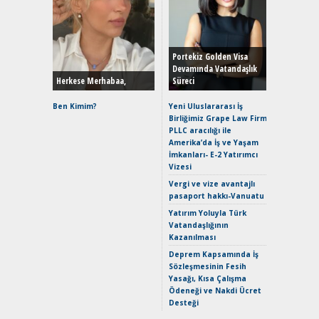
Alınır M
Durulma
Yönleriy
Hybrid (
Portekiz Golden Visa
Devamında Vatandaşlık
Herkese Merhabaa,
Süreci
Alpine A2
Çağın Ce
Ben Kimim?
Yeni Uluslararası İş
Birliğimiz Grape Law Firm
EAT8’e V
PLLC aracılığı ile
Merhaba:
Amerika’da İş ve Yaşam
Mild-Hyb
İmkanları- E-2 Yatırımcı
Verimli?
Vizesi
Crossove
Vergi ve vize avantajlı
Yaramaz
pasaport hakkı-Vanuatu
Puma ST
Yakıyor 
Yatırım Yoluyla Türk
Vatandaşlığının
Mercede
Kazanılması
ve En Yakı
Premium 
Deprem Kapsamında İş
Hızlı Şar
Sözleşmesinin Fesih
Yasağı, Kısa Çalışma
Ödeneği ve Nakdi Ücret
Desteği