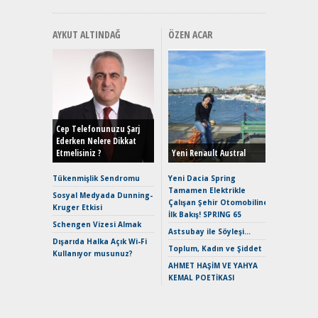
AYKUT ALTINDAĞ
ÖZEN ACAR
Alınır M
Durulma
Yönleriy
Hybrid (
Cep Telefonunuzu Şarj
Ederken Nelere Dikkat
Etmelisiniz ?
Yeni Renault Austral
Alpine A2
Çağın Ce
Tükenmişlik Sendromu
Yeni Dacia Spring
Tamamen Elektrikle
EAT8’e V
Sosyal Medyada Dunning-
Çalışan Şehir Otomobiline
Merhaba:
Kruger Etkisi
İlk Bakış! SPRING 65
Mild-Hyb
Schengen Vizesi Almak
Verimli?
Astsubay ile Söyleşi…
Dışarıda Halka Açık Wi-Fi
Crossove
Toplum, Kadın ve Şiddet
Kullanıyor musunuz?
Yaramaz
AHMET HAŞİM VE YAHYA
Puma ST
KEMAL POETİKASI
Yakıyor 
Mercede
ve En Yakı