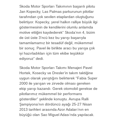
Skoda Motor Sporları Takımının başarılı pilotu
Jan Kopecky, Las Palmas parkurunun pilotlar
tarafından çok sevilen etaplardan oluştuğunu
belirtiyor. Kopecky, yerel halkın ralliye büyük ilgi
göstermesinin de kendilerini olumlu anlamda
motive ettiğini kaydederek“ Skoda’nın 4, bizim
de üst üste 3’ncü kez bu yarışı başarıyla
tamamlamamız bir tesadüf değil, mükemmel
bir sonuç. Pavel ile birlikte aracı bu yarışa çok
iyi hazırladıkları için tüm ekibe teşükkür
ediyoruz“ dedi.
Skoda Motor Sporları Takımı Menajeri Pavel
Hortek, Kosecky ve Dresler‘in takım taktiğine
uygun olarak yarıştığını belirterek “Fabia Super
2000 ile yarışan ve zirvede olması gereken
ekip yarışı kazandı. Gerek otomobil gerekse de
pilotlarımız mükemmel bir performans
gösterdiler“ şeklinde konuştu. Avrupa Ralli
Şampiyona’nın dördüncü ayağı 25-27 Nisan
2013 tarihleri arasında Azor Adaları’nın en
büyüğü olan Sao Miguel Adası’nda yapılacak.