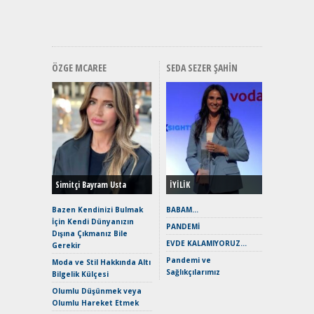
Premium 
Hızlı Şar
ÖZGE MCAREE
SEDA SEZER ŞAHIN
Alınır M
Durulma
Yönleriy
Hybrid (
Simitçi Bayram Usta
İYİLİK
Alpine A2
Çağın Ce
Bazen Kendinizi Bulmak
BABAM…
İçin Kendi Dünyanızın
EAT8’e V
PANDEMİ
Dışına Çıkmanız Bile
Merhaba:
EVDE KALAMIYORUZ…
Gerekir
Mild-Hyb
Pandemi ve
Verimli?
Moda ve Stil Hakkında Altı
Sağlıkçılarımız
Bilgelik Külçesi
Crossove
Yaramaz
Olumlu Düşünmek veya
Puma ST
Olumlu Hareket Etmek
Yakıyor 