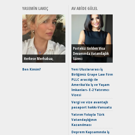
YASEMIN LAKEÇ
AV ABIDE GÜLEL
Alınır M
Durulma
Yönleriy
Hybrid (
Portekiz Golden Visa
Devamında Vatandaşlık
Herkese Merhabaa,
Süreci
Alpine A2
Çağın Ce
Ben Kimim?
Yeni Uluslararası İş
Birliğimiz Grape Law Firm
EAT8’e V
PLLC aracılığı ile
Merhaba:
Amerika’da İş ve Yaşam
Mild-Hyb
İmkanları- E-2 Yatırımcı
Verimli?
Vizesi
Crossove
Vergi ve vize avantajlı
Yaramaz
pasaport hakkı-Vanuatu
Puma ST
Yakıyor 
Yatırım Yoluyla Türk
Vatandaşlığının
Mercede
Kazanılması
ve En Yakı
Premium 
Deprem Kapsamında İş