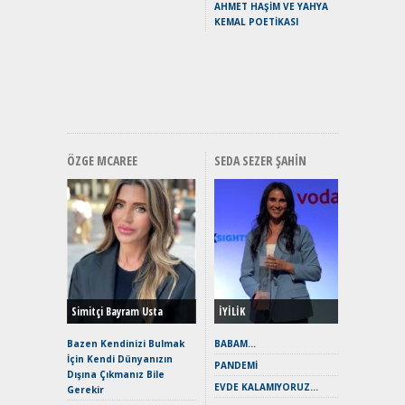
AHMET HAŞİM VE YAHYA
Puma ST
KEMAL POETİKASI
Yakıyor 
Mercede
ve En Yakı
Premium 
Hızlı Şar
ÖZGE MCAREE
SEDA SEZER ŞAHIN
Alınır M
Durulma
Yönleriy
Hybrid (
Simitçi Bayram Usta
İYİLİK
Alpine A2
Çağın Ce
Bazen Kendinizi Bulmak
BABAM…
İçin Kendi Dünyanızın
EAT8’e V
PANDEMİ
Dışına Çıkmanız Bile
Merhaba:
EVDE KALAMIYORUZ…
Gerekir
Mild-Hyb