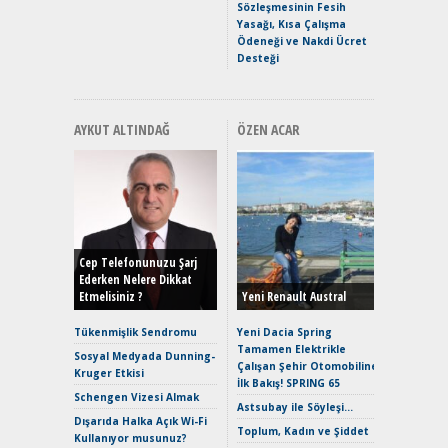
Hızlı Şar
Sözleşmesinin Fesih
Yasağı, Kısa Çalışma
Ödeneği ve Nakdi Ücret
Desteği
AYKUT ALTINDAĞ
ÖZEN ACAR
Alınır M
Durulma
Yönleriy
Hybrid (
Cep Telefonunuzu Şarj
Ederken Nelere Dikkat
Etmelisiniz ?
Yeni Renault Austral
Alpine A2
Çağın Ce
Tükenmişlik Sendromu
Yeni Dacia Spring
Tamamen Elektrikle
EAT8’e V
Sosyal Medyada Dunning-
Çalışan Şehir Otomobiline
Merhaba:
Kruger Etkisi
İlk Bakış! SPRING 65
Mild-Hyb
Schengen Vizesi Almak
Verimli?
Astsubay ile Söyleşi…
Dışarıda Halka Açık Wi-Fi
Crossove
Toplum, Kadın ve Şiddet
Kullanıyor musunuz?
Yaramaz