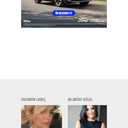
YASEMIN LAKEÇ
AV ABIDE GÜLEL
Alınır M
Durulma