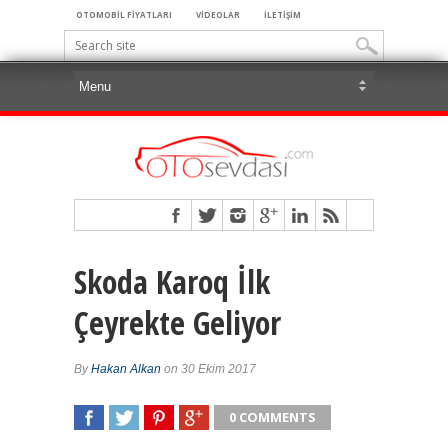
OTOMOBİL FİYATLARI
VİDEOLAR
İLETİŞİM
Skoda Karoq İlk
Çeyrekte Geliyor
By
Hakan Alkan
on 30 Ekim 2017
0 COMMENTS
SHARE
TWEET
SHARE
SHARE