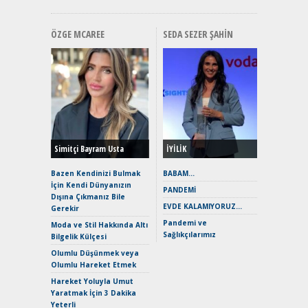
ÖZGE MCAREE
SEDA SEZER ŞAHIN
Alınır M
Durulma
Yönleriy
Hybrid (
Simitçi Bayram Usta
İYİLİK
Alpine A2
Çağın Ce
Bazen Kendinizi Bulmak
BABAM…
İçin Kendi Dünyanızın
EAT8’e V
PANDEMİ
Dışına Çıkmanız Bile
Merhaba:
EVDE KALAMIYORUZ…
Gerekir
Mild-Hyb
Pandemi ve
Verimli?
Moda ve Stil Hakkında Altı
Sağlıkçılarımız
Bilgelik Külçesi
Crossove
Yaramaz
Olumlu Düşünmek veya
Puma ST
Olumlu Hareket Etmek
Yakıyor 
Hareket Yoluyla Umut
Mercede
Yaratmak İçin 3 Dakika
ve En Yakı
Yeterli