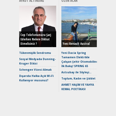
AYKUT ALTINDAĞ
ÖZEN ACAR
Alınır M
Durulma
Yönleriy
Hybrid (
Cep Telefonunuzu Şarj
Ederken Nelere Dikkat
Etmelisiniz ?
Yeni Renault Austral
Alpine A2
Çağın Ce
Tükenmişlik Sendromu
Yeni Dacia Spring
Tamamen Elektrikle
EAT8’e V
Sosyal Medyada Dunning-
Çalışan Şehir Otomobiline
Merhaba:
Kruger Etkisi
İlk Bakış! SPRING 65
Mild-Hyb
Schengen Vizesi Almak
Verimli?
Astsubay ile Söyleşi…
Dışarıda Halka Açık Wi-Fi
Crossove
Toplum, Kadın ve Şiddet
Kullanıyor musunuz?
Yaramaz
AHMET HAŞİM VE YAHYA
Puma ST
KEMAL POETİKASI
Yakıyor 
Mercede
ve En Yakı
Premium 
Hızlı Şar