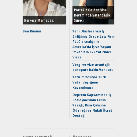
Yönleriy
Hybrid (
Portekiz Golden Visa
Devamında Vatandaşlık
Herkese Merhabaa,
Süreci
Alpine A2
Çağın Ce
Ben Kimim?
Yeni Uluslararası İş
Birliğimiz Grape Law Firm
EAT8’e V
PLLC aracılığı ile
Merhaba:
Amerika’da İş ve Yaşam
Mild-Hyb
İmkanları- E-2 Yatırımcı
Verimli?
Vizesi
Crossove
Vergi ve vize avantajlı
Yaramaz
pasaport hakkı-Vanuatu
Puma ST
Yakıyor 
Yatırım Yoluyla Türk
Vatandaşlığının
Mercede
Kazanılması
ve En Yakı
Premium 
Deprem Kapsamında İş
Hızlı Şar
Sözleşmesinin Fesih
Yasağı, Kısa Çalışma
Ödeneği ve Nakdi Ücret
Desteği