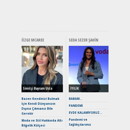
Mercede
ve En Yakı
Premium 
Hızlı Şar
ÖZGE MCAREE
SEDA SEZER ŞAHIN
Alınır M
Durulma
Yönleriy
Hybrid (
Simitçi Bayram Usta
İYİLİK
Alpine A2
Çağın Ce
Bazen Kendinizi Bulmak
BABAM…
İçin Kendi Dünyanızın
EAT8’e V
PANDEMİ
Dışına Çıkmanız Bile
Merhaba:
EVDE KALAMIYORUZ…
Gerekir
Mild-Hyb
Pandemi ve
Verimli?
Moda ve Stil Hakkında Altı
Sağlıkçılarımız
Bilgelik Külçesi
Crossove