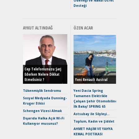
Ödeneği ve Nakdi Ücret
Desteği
AYKUT ALTINDAĞ
ÖZEN ACAR
Alınır M
Durulma
Yönleriy
Hybrid (
Cep Telefonunuzu Şarj
Ederken Nelere Dikkat
Etmelisiniz ?
Yeni Renault Austral
Alpine A2
Çağın Ce
Tükenmişlik Sendromu
Yeni Dacia Spring
Tamamen Elektrikle
EAT8’e V
Sosyal Medyada Dunning-
Çalışan Şehir Otomobiline
Merhaba:
Kruger Etkisi
İlk Bakış! SPRING 65
Mild-Hyb
Schengen Vizesi Almak
Verimli?
Astsubay ile Söyleşi…
Dışarıda Halka Açık Wi-Fi
Crossove
Toplum, Kadın ve Şiddet
Kullanıyor musunuz?
Yaramaz
AHMET HAŞİM VE YAHYA
Puma ST
KEMAL POETİKASI
Yakıyor 