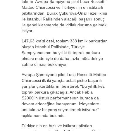
takımı Avrupa Şampiyonu pilot Luca Rossetti-
Matteo Chiarcossi ve Türkiye’nin en istikrarlı
pilotlarından, Burak Çukurova-Ünal Tezel ikilisi
ile İstanbul Rallisinden alacağı başarılı sonuç
ile genel klasmanda da iddialı duruma gelmek
istiyor.
147,63 km‘si özel, toplam 338 kmlik parkurdan
oluşan İstanbul Rallisinde, Türkiye
Şampiyonasının bu yıl ki ilk toprak parkuru
olması nedeniyle de daha fazla mücadeleye
sahne olması bekleniyor.
Avrupa Şampiyonu pilot Luca Rossetti-Matteo
Chiarcossi ilk iki yarışta asfalt pistte başarılı
yarışlar çıkarttıklarını belirterek ‘‘Bu yıl ilk kez
toprak parkura çıkacağız. Ancak Fabia
S2000’in üstün performansının burada da
devam edeceğine inanıyorum. İzleyenlere
unutulmaz bir yarış seyrettirmek istiyoruz“
açıklamasında bulundu.
Türkiye’nin en hızlı ve istikrarlı pilotları