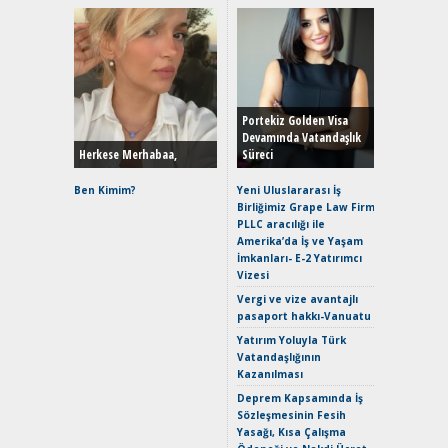
Alınır M
Durulma
Yönleriy
Hybrid (
Portekiz Golden Visa
Devamında Vatandaşlık
Herkese Merhabaa,
Süreci
Alpine A2
Çağın Ce
Ben Kimim?
Yeni Uluslararası İş
Birliğimiz Grape Law Firm
EAT8’e V
PLLC aracılığı ile
Merhaba:
Amerika’da İş ve Yaşam
Mild-Hyb
İmkanları- E-2 Yatırımcı
Verimli?
Vizesi
Crossove
Vergi ve vize avantajlı
Yaramaz
pasaport hakkı-Vanuatu
Puma ST
Yakıyor 
Yatırım Yoluyla Türk
Vatandaşlığının
Mercede
Kazanılması
ve En Yakı
Premium 
Deprem Kapsamında İş
Hızlı Şar
Sözleşmesinin Fesih
Yasağı, Kısa Çalışma