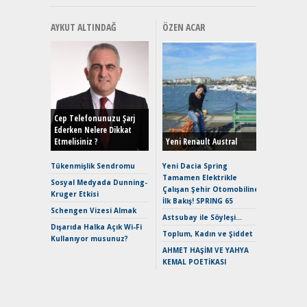
AYKUT ALTINDAĞ
ÖZEN ACAR
Alınır M
Durulma
Yönleriy
Hybrid (
Cep Telefonunuzu Şarj
Ederken Nelere Dikkat
Etmelisiniz ?
Yeni Renault Austral
Alpine A2
Çağın Ce
Tükenmişlik Sendromu
Yeni Dacia Spring
Tamamen Elektrikle
EAT8’e V
Sosyal Medyada Dunning-
Çalışan Şehir Otomobiline
Merhaba:
Kruger Etkisi
İlk Bakış! SPRING 65
Mild-Hyb
Schengen Vizesi Almak
Verimli?
Astsubay ile Söyleşi…
Dışarıda Halka Açık Wi-Fi
Crossove
Toplum, Kadın ve Şiddet
Kullanıyor musunuz?
Yaramaz
AHMET HAŞİM VE YAHYA
Puma ST
KEMAL POETİKASI
Yakıyor 
Mercede
ve En Yakı
Premium 