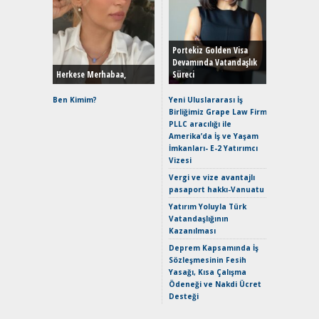
Alınır M
Durulma
Yönleriy
Hybrid (
Portekiz Golden Visa
Devamında Vatandaşlık
Herkese Merhabaa,
Süreci
Alpine A2
Çağın Ce
Ben Kimim?
Yeni Uluslararası İş
Birliğimiz Grape Law Firm
EAT8’e V
PLLC aracılığı ile
Merhaba:
Amerika’da İş ve Yaşam
Mild-Hyb
İmkanları- E-2 Yatırımcı
Verimli?
Vizesi
Crossove
Vergi ve vize avantajlı
Yaramaz
pasaport hakkı-Vanuatu
Puma ST
Yakıyor 
Yatırım Yoluyla Türk
Vatandaşlığının
Mercede
Kazanılması
ve En Yakı
Premium 
Deprem Kapsamında İş
Hızlı Şar
Sözleşmesinin Fesih
Yasağı, Kısa Çalışma
Ödeneği ve Nakdi Ücret
Desteği