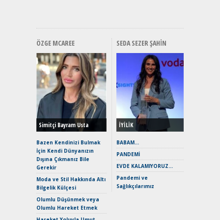
Hızlı Şar
ÖZGE MCAREE
SEDA SEZER ŞAHIN
Alınır M
Durulma
Yönleriy
Hybrid (
Simitçi Bayram Usta
İYİLİK
Alpine A2
Çağın Ce
Bazen Kendinizi Bulmak
BABAM…
İçin Kendi Dünyanızın
EAT8’e V
PANDEMİ
Dışına Çıkmanız Bile
Merhaba:
EVDE KALAMIYORUZ…
Gerekir
Mild-Hyb
Pandemi ve
Verimli?
Moda ve Stil Hakkında Altı
Sağlıkçılarımız
Bilgelik Külçesi
Crossove
Yaramaz
Olumlu Düşünmek veya
Puma ST
Olumlu Hareket Etmek
Yakıyor 
Hareket Yoluyla Umut