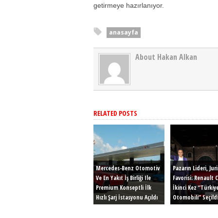
getirmeye hazırlanıyor.
anasayfa
About Hakan Alkan
RELATED POSTS
Mercedes-Benz Otomotiv
Pazarın Lideri, Jur
Ve En Yakıt İş Birliği Ile
Favorisi: Renault C
Premium Konseptli İlk
İkinci Kez “Türkiye
Hızlı Şarj İstasyonu Açıldı
Otomobili” Seçildi