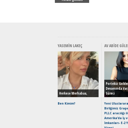
YASEMIN LAKEÇ
AV ABIDE GÜLE
Portekiz Golde
Devamında Vat
Herkese Merhabaa,
Süreci
Ben Kimim?
Yeni Uluslarara
Birliğimiz Grap
PLLC aracılığı i
Amerika’da İş 
İmkanları- E-2 
Vizesi