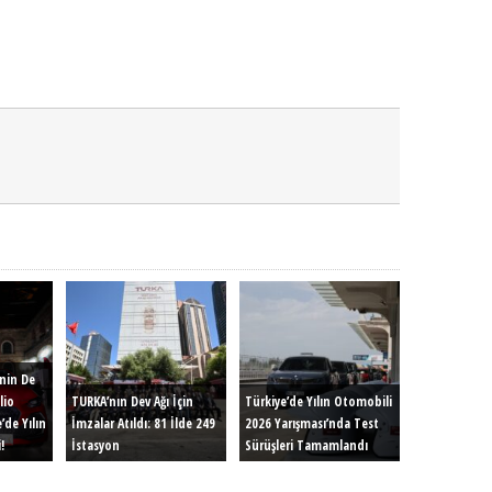
inin De
lio
TURKA’nın Dev Ağı İçin
Türkiye’de Yılın Otomobili
’de Yılın
İmzalar Atıldı: 81 İlde 249
2026 Yarışması’nda Test
!
İstasyon
Sürüşleri Tamamlandı