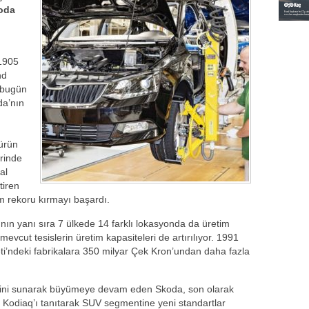
koda
 1905
nd
, bugün
da’nın
 ürün
rinde
al
tiren
im rekoru kırmayı başardı.
n yanı sıra 7 ülkede 14 farklı lokasyonda da üretim
vcut tesislerin üretim kapasiteleri de artırılıyor. 1991
i’ndeki fabrikalara 350 milyar Çek Kron’undan daha fazla
ini sunarak büyümeye devam eden Skoda, son olarak
 Kodiaq’ı tanıtarak SUV segmentine yeni standartlar