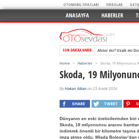
OTOMOBİL FİYATLARI
VİDEOLAR
İLETİ
ANASAYFA
HABERLER
T
Alınır mı? Uzak mı D
SON DAKIKA HABER
Alpine A290 GTS: Diji
EAT8’e Veda, Elektriğ
Home
>
Haberler
>
Skoda, 19 Milyonuncu Ar
Skoda, 19 Milyonunc
Crossover Dünyasını
Mercedes-Benz Otomoti
By
Hakan Alkan
on 23 Aralık 2016
Keskin Hatlar, GR Ru
Geleceğin Kompakt El
SHARE
TWEET
S
Pazarın Lideri, Jurini
Hem Şehirli Hem Tasa
Dünyanın en eski üreticilerinden biri 
Skoda, 19 milyonuncu aracını bantta
TURKA’nın Dev Ağı İçin
indirerek önemli bir kilometre taşına
imza atmış oldu. Mlada Boleslav’dan 