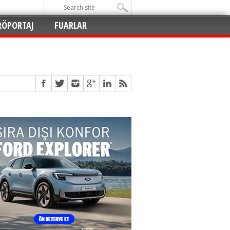
RÖPORTAJ
FUARLAR
Açıldı
!
!