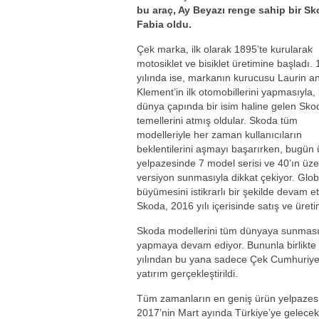
bu araç, Ay Beyazı renge sahip bir S
Fabia oldu.
Çek marka, ilk olarak 1895’te kurularak
motosiklet ve bisiklet üretimine başladı.
yılında ise, markanın kurucusu Laurin a
Klement’in ilk otomobillerini yapmasıyla
dünya çapında bir isim haline gelen Sko
temellerini atmış oldular. Skoda tüm
modelleriyle her zaman kullanıcıların
beklentilerini aşmayı başarırken, bugün
yelpazesinde 7 model serisi ve 40’ın üze
versiyon sunmasıyla dikkat çekiyor. Glob
büyümesini istikrarlı bir şekilde devam et
Skoda, 2016 yılı içerisinde satış ve üret
Skoda modellerini tüm dünyaya sunmasını
yapmaya devam ediyor. Bununla birlikte me
yılından bu yana sadece Çek Cumhuriyet
yatırım gerçekleştirildi.
Tüm zamanların en geniş ürün yelpazes
2017’nin Mart ayında Türkiye’ye gelecek