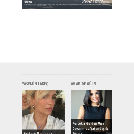
YASEMIN LAKEÇ
AV ABIDE GÜLEL
Alınır M
Durulma
Yönleriy
Hybrid (
Portekiz Golden Visa
Devamında Vatandaşlık
Herkese Merhabaa,
Süreci