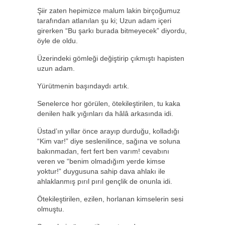
Şiir zaten hepimizce malum lakin birçoğumuz
tarafından atlanılan şu ki; Uzun adam içeri
girerken “Bu şarkı burada bitmeyecek” diyordu,
öyle de oldu.
Üzerindeki gömleği değiştirip çıkmıştı hapisten
uzun adam.
Yürütmenin başındaydı artık.
Senelerce hor görülen, ötekileştirilen, tu kaka
denilen halk yığınları da hâlâ arkasında idi.
Üstad’ın yıllar önce arayıp durduğu, kolladığı
“Kim var!” diye seslenilince, sağına ve soluna
bakınmadan, fert fert ben varım! cevabını
veren ve “benim olmadığım yerde kimse
yoktur!” duygusuna sahip dava ahlakı ile
ahlaklanmış pırıl pırıl gençlik de onunla idi.
Ötekileştirilen, ezilen, horlanan kimselerin sesi
olmuştu.