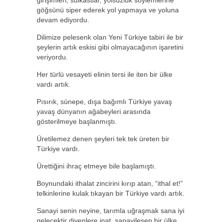
girişimleri, suikastlar, yolsuzluk söylemlerine
göğsünü siper ederek yol yapmaya ve yoluna
devam ediyordu.
Dilimize pelesenk olan Yeni Türkiye tabiri ile bir
şeylerin artık eskisi gibi olmayacağının işaretini
veriyordu.
Her türlü vesayeti elinin tersi ile iten bir ülke
vardı artık.
Pısırık, sünepe, dışa bağımlı Türkiye yavaş
yavaş dünyanın ağabeyleri arasında
gösterilmeye başlanmıştı.
Üretilemez denen şeyleri tek tek üreten bir
Türkiye vardı.
Ürettiğini ihraç etmeye bile başlamıştı.
Boynundaki ithalat zincirini kırıp atan, “ithal et!”
telkinlerine kulak tıkayan bir Türkiye vardı artık.
Sanayi senin neyine, tarımla uğraşmak sana iyi
gelecektir diyenlere inat, sanayileşen bir ülke