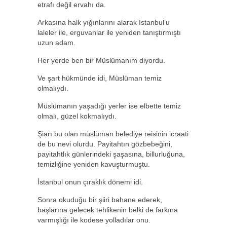
etrafı değil ervahı da.
Arkasına halk yığınlarını alarak İstanbul’u
laleler ile, erguvanlar ile yeniden tanıştırmıştı
uzun adam.
Her yerde ben bir Müslümanım diyordu.
Ve şart hükmünde idi, Müslüman temiz
olmalıydı.
Müslümanın yaşadığı yerler ise elbette temiz
olmalı, güzel kokmalıydı.
Şiarı bu olan müslüman belediye reisinin icraati
de bu nevi olurdu. Payitahtın gözbebeğini,
payitahtlık günlerindeki şaşasına, billurluğuna,
temizliğine yeniden kavuşturmuştu.
İstanbul onun çıraklık dönemi idi.
Sonra okuduğu bir şiiri bahane ederek,
başlarına gelecek tehlikenin belki de farkına
varmışlığı ile kodese yolladılar onu.