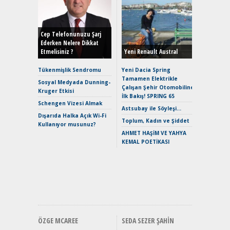
Alınır M
Durulma
Yönleriy
Hybrid (
Cep Telefonunuzu Şarj
Ederken Nelere Dikkat
Etmelisiniz ?
Yeni Renault Austral
Alpine A2
Çağın Ce
Tükenmişlik Sendromu
Yeni Dacia Spring
Tamamen Elektrikle
EAT8’e V
Sosyal Medyada Dunning-
Çalışan Şehir Otomobiline
Merhaba:
Kruger Etkisi
İlk Bakış! SPRING 65
Mild-Hyb
Schengen Vizesi Almak
Verimli?
Astsubay ile Söyleşi…
Dışarıda Halka Açık Wi-Fi
Crossove
Toplum, Kadın ve Şiddet
Kullanıyor musunuz?
Yaramaz
AHMET HAŞİM VE YAHYA
Puma ST
KEMAL POETİKASI
Yakıyor 
Mercede
ve En Yakı
Premium 
Hızlı Şar
ÖZGE MCAREE
SEDA SEZER ŞAHIN