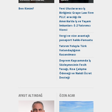
Alpine A2
Çağın Ce
Ben Kimim?
Yeni Uluslararası İş
Birliğimiz Grape Law Firm
EAT8’e V
PLLC aracılığı ile
Merhaba:
Amerika’da İş ve Yaşam
Mild-Hyb
İmkanları- E-2 Yatırımcı
Verimli?
Vizesi
Crossove
Vergi ve vize avantajlı
Yaramaz
pasaport hakkı-Vanuatu
Puma ST
Yakıyor 
Yatırım Yoluyla Türk
Vatandaşlığının
Mercede
Kazanılması
ve En Yakı
Premium 
Deprem Kapsamında İş
Hızlı Şar
Sözleşmesinin Fesih
Yasağı, Kısa Çalışma
Ödeneği ve Nakdi Ücret
Desteği
AYKUT ALTINDAĞ
ÖZEN ACAR