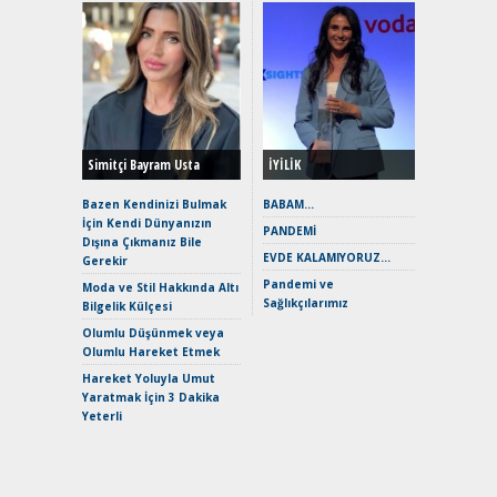
Alınır M
Durulma
Yönleriy
Hybrid (
Simitçi Bayram Usta
İYİLİK
Alpine A2
Çağın Ce
Bazen Kendinizi Bulmak
BABAM…
İçin Kendi Dünyanızın
EAT8’e V
PANDEMİ
Dışına Çıkmanız Bile
Merhaba:
EVDE KALAMIYORUZ…
Gerekir
Mild-Hyb
Pandemi ve
Verimli?
Moda ve Stil Hakkında Altı
Sağlıkçılarımız
Bilgelik Külçesi
Crossove
Yaramaz
Olumlu Düşünmek veya
Puma ST
Olumlu Hareket Etmek
Yakıyor 
Hareket Yoluyla Umut
Mercede
Yaratmak İçin 3 Dakika
ve En Yakı
Yeterli
Premium 
Hızlı Şar