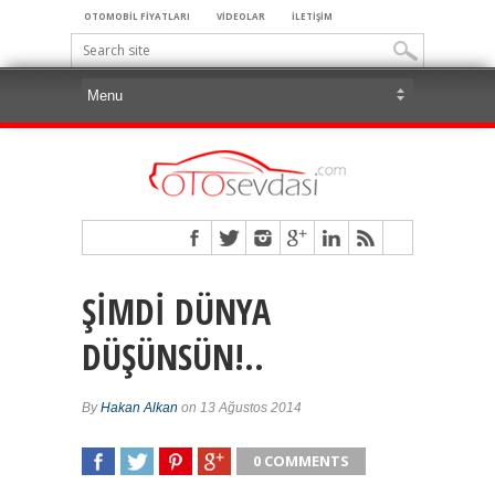
OTOMOBİL FİYATLARI
VİDEOLAR
İLETİŞİM
ŞİMDİ DÜNYA
DÜŞÜNSÜN!..
By
Hakan Alkan
on 13 Ağustos 2014
0 COMMENTS
SHARE
TWEET
SHARE
SHARE