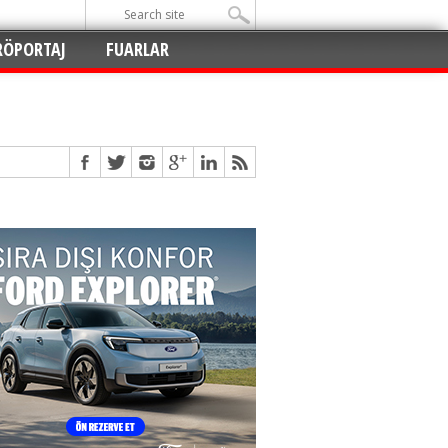
RÖPORTAJ
FUARLAR
Açıldı
!
!