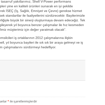
asarruf yakıtlarımız, Shell V-Power performans
leri yine en kaliteli ürünleri sunarak en iyi şekilde
gerek İSEÇ (İş, Sağlık, Emniyet ve Çevre) gerekse hizmet
ek standartlar ile faaliyetlerini sürdürecektir. Bayilerimizle
irliğiyle büyük bir sinerji oluşturmaya devam edeceğiz. Tek
rgileyerek yıl boyunca benzer çalışmalar ile hız kesmeden
miz müşterimiz için değer yaratmak olacak“.
ilcileri iş ortaklarının 2012 çalışmalarına ilişkin
ell, yıl boyunca bayileri ile sık sık bir araya gelmeyi ve iş
tim çalışmalarını sürdürmeyi hedefliyor.
lanlar
*
ile işaretlenmişlerdir