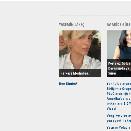
YASEMIN LAKEÇ
AV ABIDE GÜLE
Portekiz Golde
Devamında Vat
Herkese Merhabaa,
Süreci
Ben Kimim?
Yeni Uluslarara
Birliğimiz Grap
PLLC aracılığı i
Amerika’da İş 
İmkanları- E-2 
Vizesi
Vergi ve vize a
pasaport hakk
Yatırım Yoluyla