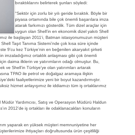
bıraktıklarını belirterek şunları söyledi:
“Sektör için zorlu bir yılı geride bıraktık. Böyle bir
piyasa ortamında bile çok önemli başarılara imza
atarak farkımızı gösterdik. Tüm dizel araçlar için
uygun olan Shell’in en ekonomik dizel yakıtı Shell
amız ile başlayan 2011‘i, Batman istasyonumuzun müşteri
hell Taşıt Tanıma Sistemi’nde çok kısa süre içinde
üste 9’cu kez Türkiye’nin en beğenilen akaryakıt şirketi
in imzaladığımız ortaklık anlaşması gibi çok önemli
l için daima ilklerin ve yatırımların odağı olmuştur. Bu,
e Shell’in Türkiye’ye olan yatırımları artarak
asına TPAO ile petrol ve doğalgaz aramaya ilişkin
e’deki faaliyetlerimize yeni bir boyut kazandırmıştır.
siksiz hizmet anlayışımız ile iddiamızı tüm iş ortaklarımız
el Müdür Yardımcısı, Satış ve Operasyon Müdürü Haldun
ın 2012’de iş ortakları ile odaklanacakları konuların
tırım yaparak en yüksek müşteri memnuniyetine her
terilerimize ihtiyaçları doğrultusunda ürün çeşitliliği