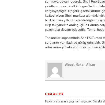
sunmaya devam ederek, Shell FuelSave t
yakıtlarımız ve Shell Autogas ile tüm talep
karşılayacağız. Değerli iş ortaklarımız 
kalitesi olsun Shell markası altındaki yüks
birlikte uzun yıllardır sürdürdüğümüz işb
ekip tek yürek olarak güçlü bir duruş se
çalışmaya devam edeceğiz. Temel hedefi
Toplantılar kapsamında Shell & Turcas tems
sorularını yanıtladı ve görüşlerini aldı. Sh
ortaklarına yönelik yoğun iletişim ve eği
About Hakan Alkan
LEAVE A REPLY
E-posta adresiniz yayınlanmayacak.
Gerekli a