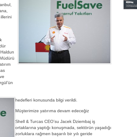
tanbul,
ana,
llerini
k
dür
 Haldun
 Müdürü
atırım
cas
 ve
rgül’ün
hedefleri konusunda bilgi verildi.
Müşterimize yatırıma devam edeceğiz
Shell & Turcas CEO’su Jacek Dziembaj iş
ortaklarına yaptığı konuşmada, sektörün yaşadığı
zorluklara rağmen başarılı bir yılı geride