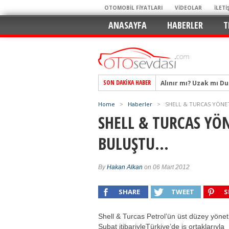
OTOMOBİL FİYATLARI
VİDEOLAR
İLETİ
ANASAYFA
HABERLER
T
Alınır mı? Uzak mı D
SON DAKIKA HABER
Alpine A290 GTS: Diji
EAT8’e Veda, Elektriğ
Home
>
Haberler
>
SHELL & TURCAS YÖNET
Crossover Dünyasını
SHELL & TURCAS YÖN
Mercedes-Benz Otomoti
BULUŞTU…
Keskin Hatlar, GR Ru
Geleceğin Kompakt El
By
Hakan Alkan
on 06 Mart 2012
Pazarın Lideri, Jurini
Hem Şehirli Hem Tasa
SHARE
TWEET
S
TURKA’nın Dev Ağı İçin
Shell & Turcas Petrol’ün üst düzey yönetic
Şubat itibariyleTürkiye’de iş ortaklarıyla