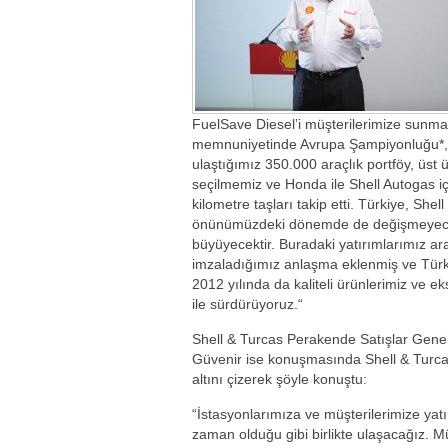
FuelSave Diesel’i müşterilerimize sunm
memnuniyetinde Avrupa Şampiyonluğu*, S
ulaştığımız 350.000 araçlık portföy, üst 
seçilmemiz ve Honda ile Shell Autogas iç
kilometre taşları takip etti. Türkiye, Shel
önünümüzdeki dönemde de değişmeyecek v
büyüyecektir. Buradaki yatırımlarımız ar
imzaladığımız anlaşma eklenmiş ve Türkiy
2012 yılında da kaliteli ürünlerimiz ve ek
ile sürdürüyoruz.“
Shell & Turcas Perakende Satışlar Gen
Güvenir ise konuşmasında Shell & Turcas’
altını çizerek şöyle konuştu:
“İstasyonlarımıza ve müşterilerimize ya
zaman olduğu gibi birlikte ulaşacağız. Müş