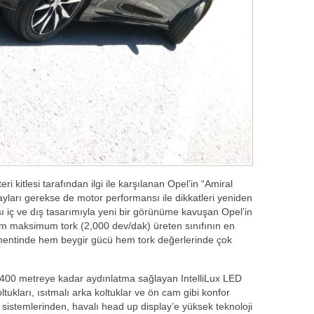
i kitlesi tarafından ilgi ile karşılanan Opel’in “Amiral
ayları gerekse de motor performansı ile dikkatleri yeniden
 iç ve dış tasarımıyla yeni bir görünüme kavuşan Opel’in
Nm maksimum tork (2,000 dev/dak) üreten sınıfının en
gmentinde hem beygir gücü hem tork değerlerinde çok
rı, 400 metreye kadar aydınlatma sağlayan IntelliLux LED
oltukları, ısıtmalı arka koltuklar ve ön cam gibi konfor
 sistemlerinden, havalı head up display’e yüksek teknoloji