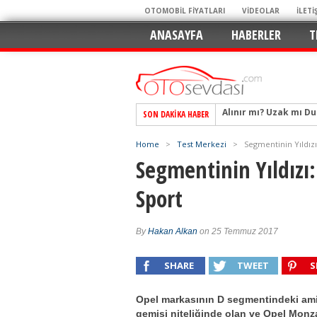
OTOMOBİL FİYATLARI
VİDEOLAR
İLETİ
ANASAYFA
HABERLER
T
SON DAKIKA HABER
Alpine A290 GTS: Diji
EAT8’e Veda, Elektriğ
Home
>
Test Merkezi
>
Segmentinin Yıldızı
Crossover Dünyasını
Segmentinin Yıldızı
Mercedes-Benz Otomoti
Sport
Keskin Hatlar, GR Ru
Geleceğin Kompakt El
By
Hakan Alkan
on 25 Temmuz 2017
Pazarın Lideri, Jurini
Hem Şehirli Hem Tasa
SHARE
TWEET
S
TURKA’nın Dev Ağı İçin
Opel markasının D segmentindeki ami
Alınır mı? Uzak mı D
gemisi niteliğinde olan ve Opel Monz