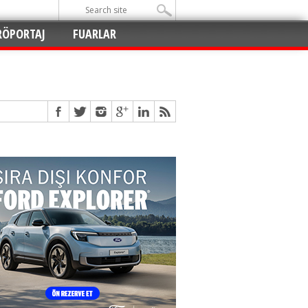
RÖPORTAJ
FUARLAR
Açıldı
!
!