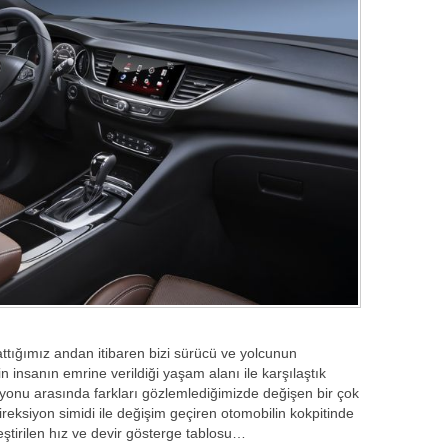
ttığımız andan itibaren bizi sürücü ve yolcunun
 insanın emrine verildiği yaşam alanı ile karşılaştık
iyonu arasında farkları gözlemlediğimizde değişen bir çok
direksiyon simidi ile değişim geçiren otomobilin kokpitinde
eştirilen hız ve devir gösterge tablosu…