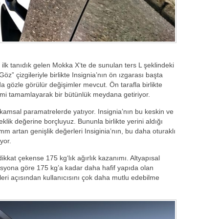
lk tanıdık gelen Mokka X‘te de sunulan ters L şeklindeki
Göz” çizgileriyle birlikte Insignia’nın ön ızgarası başta
özle görülür değişimler mevcut. Ön tarafla birlikte
imi tamamlayarak bir bütünlük meydana getiriyor.
kamsal paramatrelerde yatıyor. Insignia’nın bu keskin ve
lik değerine borçluyuz. Bununla birlikte yerini aldığı
m artan genişlik değerleri Insiginia’nın, bu daha oturaklı
yor.
ikkat çekense 175 kg‘lık ağırlık kazanımı. Altyapısal
nerasyona göre 175 kg’a kadar daha hafif yapıda olan
leri açısından kullanıcısını çok daha mutlu edebilme