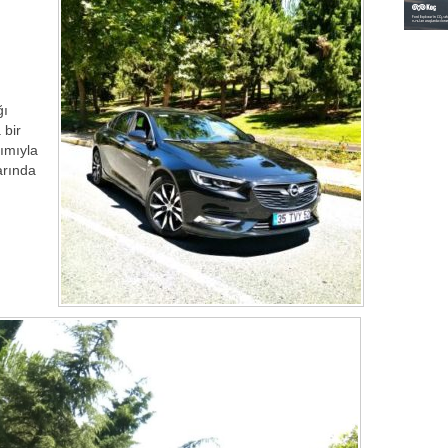
ğı
 bir
rımıyla
arında