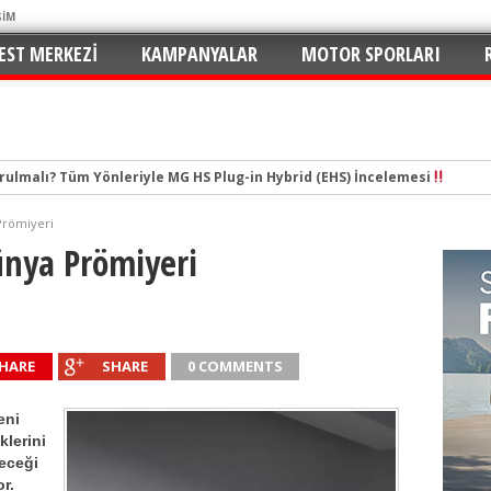
ŞİM
EST MERKEZI
KAMPANYALAR
MOTOR SPORLARI
tal Çağın Cep Roketi
e Merhaba: C5 Aircross 1.2 Mild-Hybrid ile Ne Kadar Verimli?
Prömiyeri
n Yaramaz Çocuğu: 2026 Puma ST-Line Hem Az Yakıyor Hem Şımartıyor
ünya Prömiyeri
v ve En Yakıt İş Birliği ile Premium Konseptli İlk Hızlı Şarj İstasyonu 
hu ve Maksimum Tasarruf: Toyota C-HR 1.8 Hybrid GR Sport İncelemesi
ektrikli SUV Standartları Yeniden Yazılıyor: Kia EV3 Direksiyonundayız
HARE
SHARE
0 COMMENTS
n de Favorisi: Renault Clio İkinci Kez “Türkiye’de Yılın Otomobili” Seçildi
rruflu: Yeni Peugeot 2008 Hybrid e-DCS6
eni
 İmzalar Atıldı: 81 İlde 249 İstasyon
klerini
yeceği
urulmalı? Tüm Yönleriyle MG HS Plug-in Hybrid (EHS) İncelemesi
r.