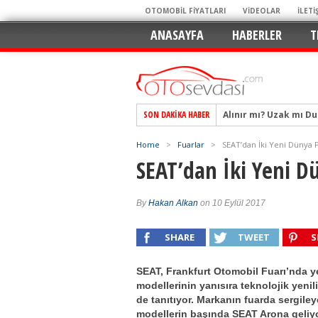
OTOMOBİL FİYATLARI
VİDEOLAR
İLETİ
ANASAYFA
HABERLER
T
SON DAKIKA HABER
Alpine A290 GTS: Diji
EAT8’e Veda, Elektriğ
Home
>
Fuarlar
>
SEAT’dan İki Yeni Dünya 
Crossover Dünyasını
SEAT’dan İki Yeni D
Mercedes-Benz Otomoti
Keskin Hatlar, GR Ru
By
Hakan Alkan
on 10 Eylül 2017
Geleceğin Kompakt El
SHARE
TWEET
S
Pazarın Lideri, Jurini
Hem Şehirli Hem Tasa
SEAT, Frankfurt Otomobil Fuarı’nda y
TURKA’nın Dev Ağı İçin
modellerinin yanısıra teknolojik yenili
de tanıtıyor. Markanın fuarda sergile
Alınır mı? Uzak mı D
modellerin başında SEAT Arona geliyo