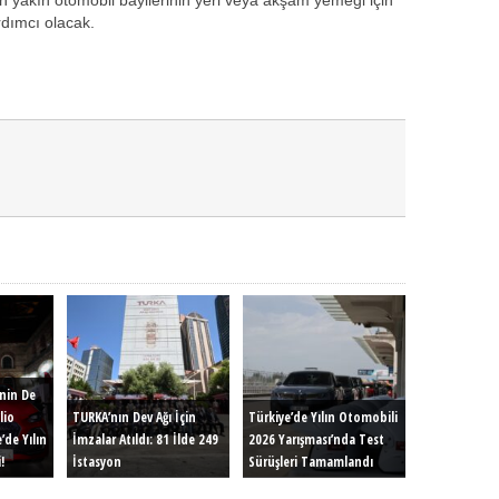
rdımcı olacak.
inin De
lio
TURKA’nın Dev Ağı İçin
Türkiye’de Yılın Otomobili
’de Yılın
İmzalar Atıldı: 81 İlde 249
2026 Yarışması’nda Test
!
İstasyon
Sürüşleri Tamamlandı