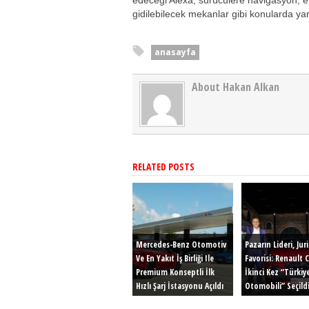
gidilebilecek mekanlar gibi konularda ya
anasayfa
About Hakan Alkan
RELATED POSTS
Mercedes-Benz Otomotiv
Pazarın Lideri, Jur
Ve En Yakıt İş Birliği Ile
Favorisi: Renault C
Premium Konseptli İlk
İkinci Kez “Türkiye
Hızlı Şarj İstasyonu Açıldı
Otomobili” Seçildi