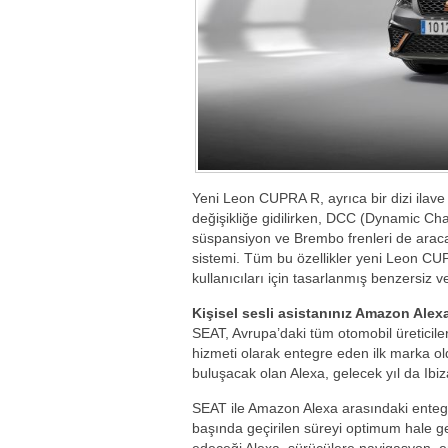
Yeni Leon CUPRA R, ayrıca bir dizi ilave 
değişikliğe gidilirken, DCC (Dynamic Chas
süspansiyon ve Brembo frenleri de araca d
sistemi. Tüm bu özellikler yeni Leon CUP
kullanıcıları için tasarlanmış benzersiz ve
Kişisel sesli asistanınız Amazon Alex
SEAT, Avrupa’daki tüm otomobil üreticiler
hizmeti olarak entegre eden ilk marka ol
buluşacak olan Alexa, gelecek yıl da Ibiz
SEAT ile Amazon Alexa arasındaki entegr
başında geçirilen süreyi optimum hale ge
edeceği Alexa, sürücülere navigasyon, e