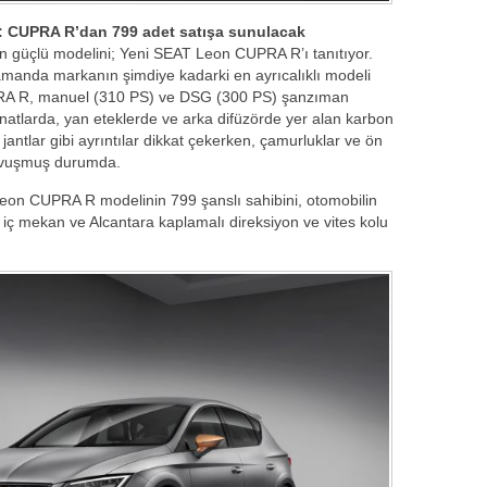
T: CUPRA R’dan 799 adet satışa sunulacak
en güçlü modelini; Yeni SEAT Leon CUPRA R’ı tanıtıyor.
zamanda markanın şimdiye kadarki en ayrıcalıklı modeli
PRA R, manuel (310 PS) ve DSG (300 PS) şanzıman
natlarda, yan eteklerde ve arka difüzörde yer alan karbon
 jantlar gibi ayrıntılar dikkat çekerken, çamurluklar ve ön
kavuşmuş durumda.
on CUPRA R modelinin 799 şanslı sahibini, otomobilin
ir iç mekan ve Alcantara kaplamalı direksiyon ve vites kolu