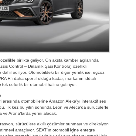
özellikle birlikte geliyor. Ön aksta kamber açılarında
sis Control – Dinamik Şasi Kontrolü) özellikli
ahil ediliyor. Otomobildeki bir diğer yenilik ise, egzoz
RA R’ı daha sportif olduğu kadar, markanın iddialı
 tek seferlik bir otomobil haline getiriyor.
a
i arasında otomobillerine Amazon Alexa’yı interaktif ses
du. İlk kez bu yılın sonunda Leon ve Ateca’da sürücülerle
a ve Arona’larda yerini alacak.
asyon, sürücülere akıllı çözümler sunmayı ve direksiyon
tirmeyi amaçlıyor. SEAT’ın otomobil içine entegre
n yakın otomobil bayilerinin yeri veya akşam yemeği için