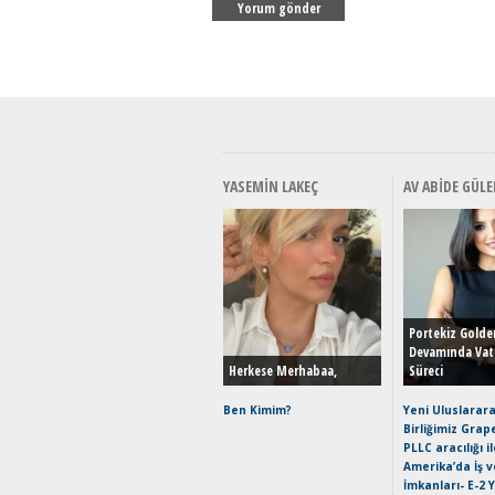
YASEMIN LAKEÇ
AV ABIDE GÜLE
Portekiz Golde
Devamında Vat
Herkese Merhabaa,
Süreci
Ben Kimim?
Yeni Uluslarara
Birliğimiz Grap
PLLC aracılığı i
Amerika’da İş 
İmkanları- E-2 