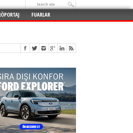
RÖPORTAJ
FUARLAR
Açıldı
!
!