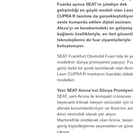
Fuarda ayrıca SEAT’ın şimdiye dek
geliştirdiği en güçlü modeli olan Leo
CUPRA R tanıtımı da gerçekleştiriliyor
sesle kumanda edilen dijital asistanı
Alexa’yı ve beraberindeki en gelişmiş
bağlantı özellikleriyle, en ileri güvenli
teknolojilerini de fuar ziyaretçileriyle
buluşturuyor.
SEAT Frankfurt Otomobil Fuarı’nda iki y
modelinin dünya prömiyerini yapıyor. Fua
günü farklı bir şovla tanıtılacak olan Aro
Leon CUPRA R markanın fuardaki iddial
modelleri.
Yeni SEAT Arona’nın Dünya Promiyeri
SEAT, yeni Arona ile kompakt crossover 
heyecanlı kılmak isteyen sürücüler için
altında konumlandırılıyor ve Ibiza’nın 
ikinci otomobili olarak yer alıyor.
Martorell’de üretilecek olan Arona, tasarı
geniş kişiselleştirme seçenekleri ve güvenl
çıkıyor.