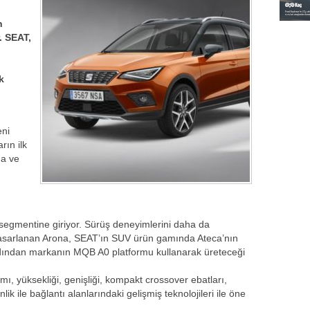
n
. SEAT,
k
eni
rın ilk
na ve
ı
segmentine giriyor. Sürüş deneyimlerini daha da
 tasarlanan Arona, SEAT’ın SUV ürün gamında Ateca’nın
ardından markanın MQB A0 platformu kullanarak üreteceği
mı, yüksekliği, genişliği, kompakt crossover ebatları,
ik ile bağlantı alanlarındaki gelişmiş teknolojileri ile öne