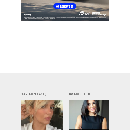
YASEMIN LAKEÇ
AV ABIDE GÜLEL
Alınır M
Durulma
Yönleriy