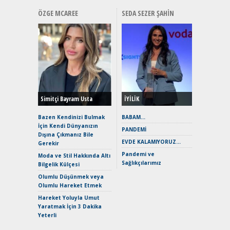
ÖZGE MCAREE
SEDA SEZER ŞAHIN
Alınır M
Durulma
Yönleriy
Hybrid (
Simitçi Bayram Usta
İYİLİK
Alpine A2
Çağın Ce
Bazen Kendinizi Bulmak
BABAM…
İçin Kendi Dünyanızın
EAT8’e V
PANDEMİ
Dışına Çıkmanız Bile
Merhaba:
EVDE KALAMIYORUZ…
Gerekir
Mild-Hyb
Pandemi ve
Verimli?
Moda ve Stil Hakkında Altı
Sağlıkçılarımız
Bilgelik Külçesi
Crossove
Yaramaz
Olumlu Düşünmek veya
Puma ST
Olumlu Hareket Etmek
Yakıyor 
Hareket Yoluyla Umut
Mercede
Yaratmak İçin 3 Dakika
ve En Yakı
Yeterli
Premium 