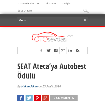
OTOMOBİL FİYATLARI
VİDEOLAR
İLETİŞİM
SEAT Ateca’ya Autobest
Ödülü
By
Hakan Alkan
on 15 Aralık 2016
0 COMMENTS
SHARE
TWEET
SHARE
SHARE