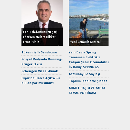
Alınır M
Durulma
Yönleriy
Hybrid (
Cep Telefonunuzu Şarj
Ederken Nelere Dikkat
Etmelisiniz ?
Yeni Renault Austral
Alpine A2
Çağın Ce
Tükenmişlik Sendromu
Yeni Dacia Spring
Tamamen Elektrikle
EAT8’e V
Sosyal Medyada Dunning-
Çalışan Şehir Otomobiline
Merhaba:
Kruger Etkisi
İlk Bakış! SPRING 65
Mild-Hyb
Schengen Vizesi Almak
Verimli?
Astsubay ile Söyleşi…
Dışarıda Halka Açık Wi-Fi
Crossove
Toplum, Kadın ve Şiddet
Kullanıyor musunuz?
Yaramaz
AHMET HAŞİM VE YAHYA
Puma ST
KEMAL POETİKASI
Yakıyor 
Mercede
ve En Yakı
Premium 
Hızlı Şar