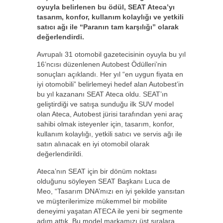
oyuyla belirlenen bu ödül, SEAT Ateca’yı
tasarım, konfor, kullanım kolaylığı ve yetkili
satıcı ağı ile “Paranın tam karşılığı” olarak
değerlendirdi.
Avrupalı 31 otomobil gazetecisinin oyuyla bu yıl
16’ncısı düzenlenen Autobest Ödülleri’nin
sonuçları açıklandı. Her yıl “en uygun fiyata en
iyi otomobili” belirlemeyi hedef alan Autobest’in
bu yıl kazananı SEAT Ateca oldu. SEAT’ın
geliştirdiği ve satışa sunduğu ilk SUV model
olan Ateca, Autobest jürisi tarafından yeni araç
sahibi olmak isteyenler için, tasarım, konfor,
kullanım kolaylığı, yetkili satıcı ve servis ağı ile
satın alınacak en iyi otomobil olarak
değerlendirildi.
Ateca’nın SEAT için bir dönüm noktası
olduğunu söyleyen SEAT Başkanı Luca de
Meo, “Tasarım DNA’mızı en iyi şekilde yansıtan
ve müşterilerimize mükemmel bir mobilite
deneyimi yaşatan ATECA ile yeni bir segmente
adım attık. Bu model markamızı üst sıralara