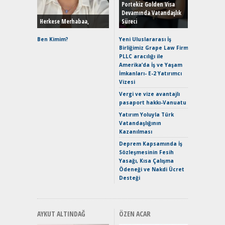
Hybrid (
Portekiz Golden Visa
Devamında Vatandaşlık
Herkese Merhabaa,
Süreci
Alpine A2
Çağın Ce
Ben Kimim?
Yeni Uluslararası İş
Birliğimiz Grape Law Firm
EAT8’e V
PLLC aracılığı ile
Merhaba:
Amerika’da İş ve Yaşam
Mild-Hyb
İmkanları- E-2 Yatırımcı
Verimli?
Vizesi
Crossove
Vergi ve vize avantajlı
Yaramaz
pasaport hakkı-Vanuatu
Puma ST
Yakıyor 
Yatırım Yoluyla Türk
Vatandaşlığının
Mercede
Kazanılması
ve En Yakı
Premium 
Deprem Kapsamında İş
Hızlı Şar
Sözleşmesinin Fesih
Yasağı, Kısa Çalışma
Ödeneği ve Nakdi Ücret
Desteği
AYKUT ALTINDAĞ
ÖZEN ACAR