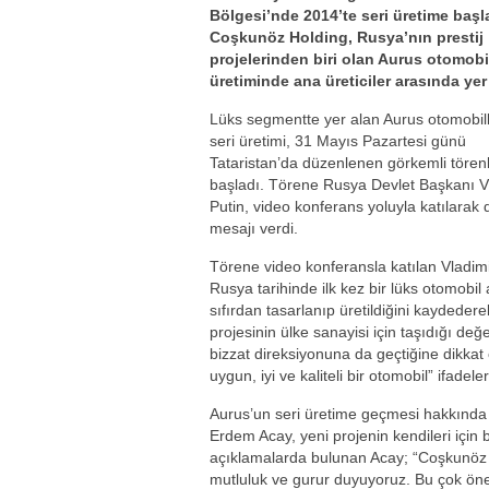
Bölgesi’nde 2014’te seri üretime baş
Coşkunöz Holding, Rusya’nın prestij
projelerinden biri olan Aurus otomobil
üretiminde ana üreticiler arasında yer 
Lüks segmentte yer alan Aurus otomobill
seri üretimi, 31 Mayıs Pazartesi günü
Tataristan’da düzenlenen görkemli tören
başladı. Törene Rusya Devlet Başkanı V
Putin, video konferans yoluyla katılarak 
mesajı verdi.
Törene video konferansla katılan Vladimi
Rusya tarihinde ilk kez bir lüks otomobil 
sıfırdan tasarlanıp üretildiğini kaydeder
projesinin ülke sanayisi için taşıdığı de
bizzat direksiyonuna da geçtiğine dikkat
uygun, iyi ve kaliteli bir otomobil” ifadele
Aurus’un seri üretime geçmesi hakkınd
Erdem Acay, yeni projenin kendileri için b
açıklamalarda bulunan Acay; “Coşkunöz o
mutluluk ve gurur duyuyoruz. Bu çok ön