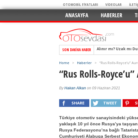
OTOMOBİL FİYATLARI
VİDEOLAR
İLETİ
ANASAYFA
HABERLER
T
SON DAKIKA HABER
Alpine A290 GTS: Diji
EAT8’e Veda, Elektriğ
Home
>
Haberler
>
“Rus Rolls-Royce’u” Aur
Crossover Dünyasını
“Rus Rolls-Royce’u” 
Mercedes-Benz Otomoti
Keskin Hatlar, GR Ru
By
Hakan Alkan
on 09 Haziran 2021
Geleceğin Kompakt El
SHARE
TWEET
S
Pazarın Lideri, Jurini
Hem Şehirli Hem Tasa
Türkiye otomotiv sanayisindeki yükse
TURKA’nın Dev Ağı İçin
yaklaşık 10 yıl önce Rusya’ya taşıyan
Rusya Federasyonu’na bağlı Tatarist
Alınır mı? Uzak mı D
Cumhuriyeti Alabuga Serbest Ekonom