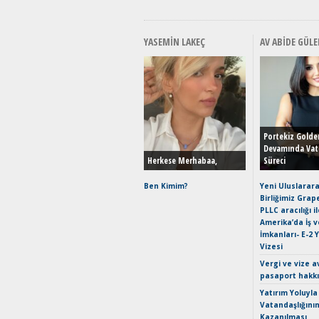
YASEMIN LAKEÇ
AV ABIDE GÜLE
Portekiz Golde
Devamında Vat
Herkese Merhabaa,
Süreci
Ben Kimim?
Yeni Uluslarara
Birliğimiz Grap
PLLC aracılığı i
Amerika’da İş 
İmkanları- E-2 
Vizesi
Vergi ve vize a
pasaport hakk
Yatırım Yoluyla
Vatandaşlığını
Kazanılması