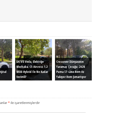
EAT8’e Veda, Elektriğe
Crossover Dünyasının
Merhaba: C5 Aircross 1.2
Yaramaz Çocuğu: 2026
ijital
Mild-Hybrid Ile Ne Kadar
Puma ST-Line Hem Az
Verimli?
Yakıyor Hem Şımartıyor
lanlar
*
ile işaretlenmişlerdir