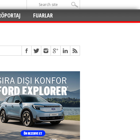
RÖPORTAJ
FUARLAR
Açıldı
!
!