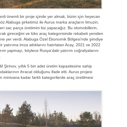
denli önemli bir proje içinde yer almak, bizim için heyecan
z Alabuga şirketimiz ile Aurus marka araçların limuzin,
eri sac parça üretimini biz yapacağız. Bu otomobillerin,
rak gireceğini ve lüks araç kategorisinde rekabeti yeniden
rine yer verdi. Alabuga Özel Ekonomik Bölgesi’nde şimdiye
r yatırıma imza attıklarını hatırlatan Acay, 2021 ve 2022
atırım yapmayı, böylece Rusya’daki yatırım coğrafyalarını
.
l Şirinov, yıllık 5 bin adet üretim kapasitesine sahip
daklarının ihracat olduğunu ifade etti. Aurus projesi
inivana kadar farklı kategorilerde araç üretilmesi