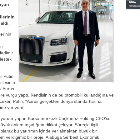
layan
lerinin
aldı.
erinin
le
ladimir
destek
r Putin,
ailesinin
ek Aurus
ğere vurgu yaptı. Kendisinin de bu otomobili kullandığına ve
 çeken Putin; “Aurus gerçekten dünya standartlarına
rine yer verdi.
a yorum yapan Bursa merkezli Coşkunöz Holding CEO’su
üyük anlam taşıdığına dikkat çekiyor. Süreçle ilgili
larak bu yatırımın içinde yer almaktan büyük bir
em verdiğimiz bir proje. Alabuga Serbest Ekonomik