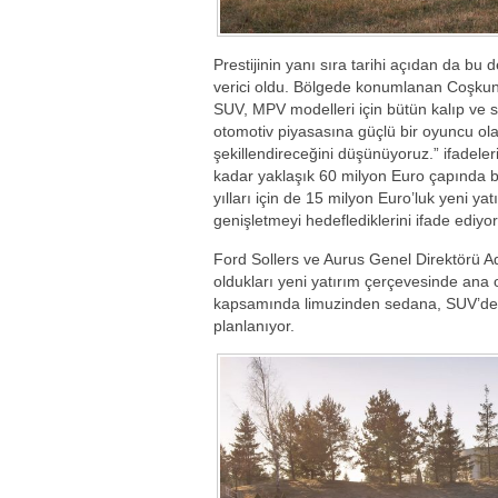
Prestijinin yanı sıra tarihi açıdan da bu 
verici oldu. Bölgede konumlanan Coşkunö
SUV, MPV modelleri için bütün kalıp ve s
otomotiv piyasasına güçlü bir oyuncu ola
şekillendireceğini düşünüyoruz.” ifadele
kadar yaklaşık 60 milyon Euro çapında bi
yılları için de 15 milyon Euro’luk yeni y
genişletmeyi hedeflediklerini ifade ediyor
Ford Sollers ve Aurus Genel Direktörü Adi
oldukları yeni yatırım çerçevesinde ana o
kapsamında limuzinden sedana, SUV’den m
planlanıyor.