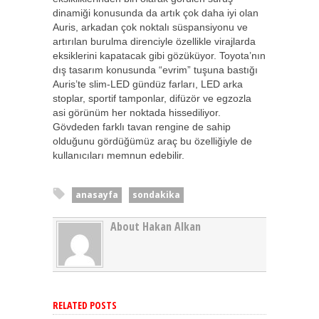
dinamiği konusunda da artık çok daha iyi olan
Auris, arkadan çok noktalı süspansiyonu ve
artırılan burulma direnciyle özellikle virajlarda
eksiklerini kapatacak gibi gözüküyor. Toyota’nın
dış tasarım konusunda “evrim” tuşuna bastığı
Auris’te slim-LED gündüz farları, LED arka
stoplar, sportif tamponlar, difüzör ve egzozla
asi görünüm her noktada hissediliyor.
Gövdeden farklı tavan rengine de sahip
olduğunu gördüğümüz araç bu özelliğiyle de
kullanıcıları memnun edebilir.
anasayfa
sondakika
About Hakan Alkan
RELATED POSTS