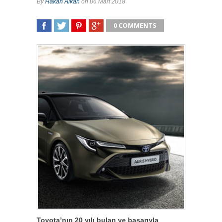
By
Hakan Alkan
on 06 Mart 2018
0 COMMENTS
SHARE
TWEET
SHARE
SHARE
Toyota’nın 20 yılı bulan ve başarıyla