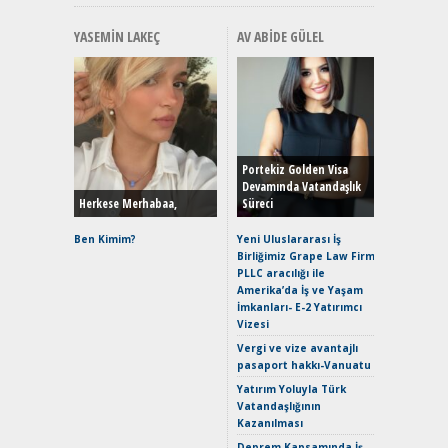
YASEMIN LAKEÇ
AV ABIDE GÜLEL
Alınır M
Durulma
Yönleriy
Hybrid (
Portekiz Golden Visa
Devamında Vatandaşlık
Herkese Merhabaa,
Süreci
Alpine A2
Çağın Ce
Ben Kimim?
Yeni Uluslararası İş
Birliğimiz Grape Law Firm
EAT8’e V
PLLC aracılığı ile
Merhaba:
Amerika’da İş ve Yaşam
Mild-Hyb
İmkanları- E-2 Yatırımcı
Verimli?
Vizesi
Crossove
Vergi ve vize avantajlı
Yaramaz
pasaport hakkı-Vanuatu
Puma ST
Yakıyor 
Yatırım Yoluyla Türk
Vatandaşlığının
Mercede
Kazanılması
ve En Yakı
Premium 
Deprem Kapsamında İş