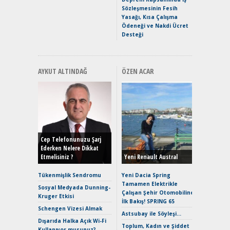
Hızlı Şar
Sözleşmesinin Fesih
Yasağı, Kısa Çalışma
Ödeneği ve Nakdi Ücret
Desteği
AYKUT ALTINDAĞ
ÖZEN ACAR
Alınır M
Durulma
Yönleriy
Hybrid (
Cep Telefonunuzu Şarj
Ederken Nelere Dikkat
Etmelisiniz ?
Yeni Renault Austral
Alpine A2
Çağın Ce
Tükenmişlik Sendromu
Yeni Dacia Spring
Tamamen Elektrikle
EAT8’e V
Sosyal Medyada Dunning-
Çalışan Şehir Otomobiline
Merhaba:
Kruger Etkisi
İlk Bakış! SPRING 65
Mild-Hyb
Schengen Vizesi Almak
Verimli?
Astsubay ile Söyleşi…
Dışarıda Halka Açık Wi-Fi
Crossove
Toplum, Kadın ve Şiddet
Kullanıyor musunuz?