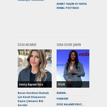
Yaramaz
AHMET HAŞİM VE YAHYA
Puma ST
KEMAL POETİKASI
Yakıyor 
Mercede
ve En Yakı
Premium 
Hızlı Şar
ÖZGE MCAREE
SEDA SEZER ŞAHIN
Alınır M
Durulma
Yönleriy
Hybrid (
Simitçi Bayram Usta
İYİLİK
Alpine A2
Çağın Ce
Bazen Kendinizi Bulmak
BABAM…
İçin Kendi Dünyanızın
EAT8’e V
PANDEMİ
Dışına Çıkmanız Bile
Merhaba:
EVDE KALAMIYORUZ…
Gerekir
Mild-Hyb