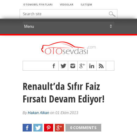
OTOMOBİL FİYATLARI
VİDEOLAR
İLETİŞİM
Renault’da Sıfır Faiz
Fırsatı Devam Ediyor!
By
Hakan Alkan
on 01 Ekim 2013
0 COMMENTS
SHARE
TWEET
SHARE
SHARE