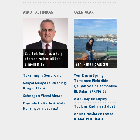
AYKUT ALTINDAĞ
ÖZEN ACAR
Alınır M
Durulma
Yönleriy
Hybrid (
Cep Telefonunuzu Şarj
Ederken Nelere Dikkat
Etmelisiniz ?
Yeni Renault Austral
Alpine A2
Çağın Ce
Tükenmişlik Sendromu
Yeni Dacia Spring
Tamamen Elektrikle
EAT8’e V
Sosyal Medyada Dunning-
Çalışan Şehir Otomobiline
Merhaba:
Kruger Etkisi
İlk Bakış! SPRING 65
Mild-Hyb
Schengen Vizesi Almak
Verimli?
Astsubay ile Söyleşi…
Dışarıda Halka Açık Wi-Fi
Crossove
Toplum, Kadın ve Şiddet
Kullanıyor musunuz?
Yaramaz
AHMET HAŞİM VE YAHYA
Puma ST
KEMAL POETİKASI
Yakıyor 
Mercede
ve En Yakı
Premium 