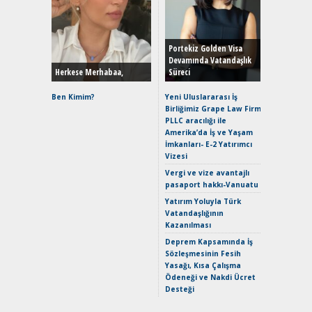
Alınır M
Durulma
Yönleriy
Hybrid (
Portekiz Golden Visa
Devamında Vatandaşlık
Herkese Merhabaa,
Süreci
Alpine A2
Çağın Ce
Ben Kimim?
Yeni Uluslararası İş
Birliğimiz Grape Law Firm
EAT8’e V
PLLC aracılığı ile
Merhaba:
Amerika’da İş ve Yaşam
Mild-Hyb
İmkanları- E-2 Yatırımcı
Verimli?
Vizesi
Crossove
Vergi ve vize avantajlı
Yaramaz
pasaport hakkı-Vanuatu
Puma ST
Yakıyor 
Yatırım Yoluyla Türk
Vatandaşlığının
Mercede
Kazanılması
ve En Yakı
Premium 
Deprem Kapsamında İş
Hızlı Şar
Sözleşmesinin Fesih
Yasağı, Kısa Çalışma
Ödeneği ve Nakdi Ücret
Desteği