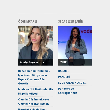
Hızlı Şar
ÖZGE MCAREE
SEDA SEZER ŞAHIN
Alınır M
Durulma
Yönleriy
Hybrid (
Simitçi Bayram Usta
İYİLİK
Alpine A2
Çağın Ce
Bazen Kendinizi Bulmak
BABAM…
İçin Kendi Dünyanızın
EAT8’e V
PANDEMİ
Dışına Çıkmanız Bile
Merhaba:
EVDE KALAMIYORUZ…
Gerekir
Mild-Hyb
Pandemi ve
Verimli?
Moda ve Stil Hakkında Altı
Sağlıkçılarımız
Bilgelik Külçesi
Crossove
Yaramaz
Olumlu Düşünmek veya
Puma ST
Olumlu Hareket Etmek
Yakıyor 
Hareket Yoluyla Umut