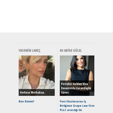
YASEMIN LAKEÇ
AV ABIDE GÜLEL
Alınır M
Durulma
Yönleriy
Hybrid (
Portekiz Golden Visa
Devamında Vatandaşlık
Herkese Merhabaa,
Süreci
Alpine A2
Çağın Ce
Ben Kimim?
Yeni Uluslararası İş
Birliğimiz Grape Law Firm
EAT8’e V
PLLC aracılığı ile
Merhaba: