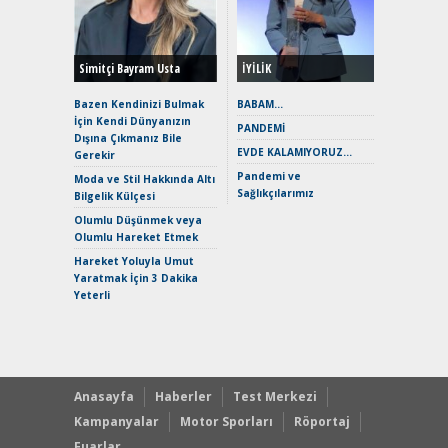
Yönleriy
Hybrid (
Simitçi Bayram Usta
İYİLİK
Alpine A2
Çağın Ce
Bazen Kendinizi Bulmak
BABAM…
İçin Kendi Dünyanızın
EAT8’e V
PANDEMİ
Dışına Çıkmanız Bile
Merhaba:
EVDE KALAMIYORUZ…
Gerekir
Mild-Hyb
Pandemi ve
Verimli?
Moda ve Stil Hakkında Altı
Sağlıkçılarımız
Bilgelik Külçesi
Crossove
Yaramaz
Olumlu Düşünmek veya
Puma ST
Olumlu Hareket Etmek
Yakıyor 
Hareket Yoluyla Umut
Mercede
Yaratmak İçin 3 Dakika
ve En Yakı
Yeterli
Premium 
Hızlı Şar
Anasayfa
Haberler
Test Merkezi
Kampanyalar
Motor Sporları
Röportaj
Fuarlar