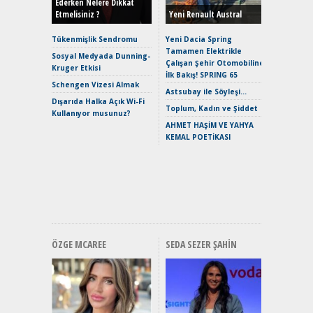
Ederken Nelere Dikkat
Etmelisiniz ?
Yeni Renault Austral
Alpine A2
Çağın Ce
Tükenmişlik Sendromu
Yeni Dacia Spring
Tamamen Elektrikle
EAT8’e V
Sosyal Medyada Dunning-
Çalışan Şehir Otomobiline
Merhaba:
Kruger Etkisi
İlk Bakış! SPRING 65
Mild-Hyb
Schengen Vizesi Almak
Verimli?
Astsubay ile Söyleşi…
Dışarıda Halka Açık Wi-Fi
Crossove
Toplum, Kadın ve Şiddet
Kullanıyor musunuz?
Yaramaz
AHMET HAŞİM VE YAHYA
Puma ST
KEMAL POETİKASI
Yakıyor 
Mercede
ve En Yakı
Premium 
Hızlı Şar
ÖZGE MCAREE
SEDA SEZER ŞAHIN
Alınır M
Durulma