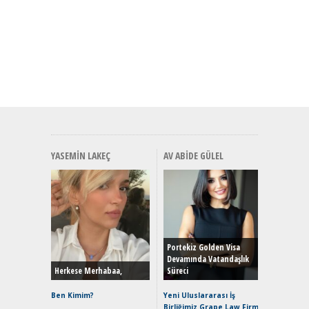
YASEMIN LAKEÇ
AV ABIDE GÜLEL
Alınır M
Durulma
Yönleriy
Hybrid (
Portekiz Golden Visa
Devamında Vatandaşlık
Herkese Merhabaa,
Süreci
Alpine A2
Çağın Ce
Ben Kimim?
Yeni Uluslararası İş
Birliğimiz Grape Law Firm