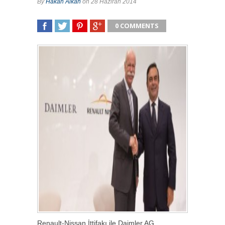
By
Hakan Alkan
on 28 Haziran 2014
0 COMMENTS
SHARE
TWEET
SHARE
SHARE
Renault-Nissan İttifakı ile Daimler AG,