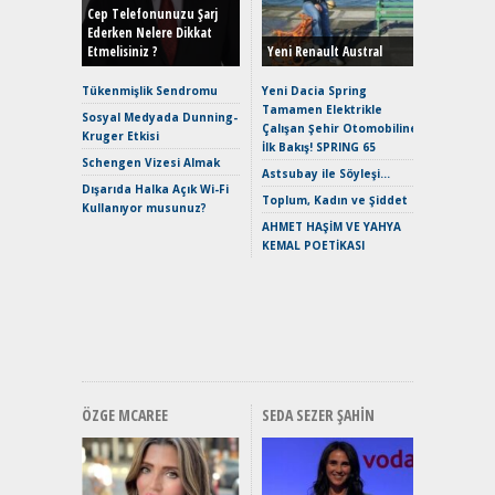
Hybrid (
Cep Telefonunuzu Şarj
Ederken Nelere Dikkat
Etmelisiniz ?
Yeni Renault Austral
Alpine A2
Çağın Ce
Tükenmişlik Sendromu
Yeni Dacia Spring
Tamamen Elektrikle
EAT8’e V
Sosyal Medyada Dunning-
Çalışan Şehir Otomobiline
Merhaba:
Kruger Etkisi
İlk Bakış! SPRING 65
Mild-Hyb
Schengen Vizesi Almak
Verimli?
Astsubay ile Söyleşi…
Dışarıda Halka Açık Wi-Fi
Crossove
Toplum, Kadın ve Şiddet
Kullanıyor musunuz?
Yaramaz
AHMET HAŞİM VE YAHYA
Puma ST
KEMAL POETİKASI
Yakıyor 
Mercede
ve En Yakı
Premium 
Hızlı Şar
ÖZGE MCAREE
SEDA SEZER ŞAHIN