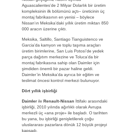
Aguascalientes’de 2 Milyar Dolarlık bir üretim
kompleksinin ilk bölümünü açtı– üreticinin üç
montaj fabrikasının en yenisi – böylece
Nissan‘ın Meksika’daki yıllık üretim miktarı 850
000 aracın üzerine çıktı.
Meksika, Saltillo, Santiago Tianguistenco ve
Garcia’da kamyon ve toplu taşıma araçları
üretim birimlerine, San Luis Potosí’de yedek
parça dağıtım merkezine ve Toluca’da bir
montaj fabrikasına sahip olan Daimler için
şimdiden önemli bir pazar haline geldi.
Daimler’in Meksika’da ayrıca bir eğitim ve
teslimat öncesi kontrol merkezi bulunuyor.
Dört yıllık işbirliği
Daimler
ile
Renault-Nissan
İttifakı arasındaki
işbirliği, 2010 yılında ağırlıklı olarak Avrupa
merkezli üç «ana proje» ile başladı. O tarihten
bu yana, bu işbirliği genişletilerek çoğu
uluslararası pazarlara dönük 12 büyük projeyi
kapsadı.