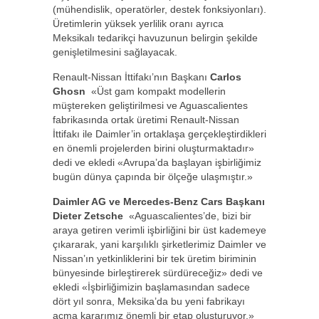
(mühendislik, operatörler, destek fonksiyonları).
Üretimlerin yüksek yerlilik oranı ayrıca
Meksikalı tedarikçi havuzunun belirgin şekilde
genişletilmesini sağlayacak.
Renault-Nissan İttifakı’nın Başkanı
Carlos
Ghosn
«Üst gam kompakt modellerin
müştereken geliştirilmesi ve Aguascalientes
fabrikasında ortak üretimi Renault-Nissan
İttifakı ile Daimler’in ortaklaşa gerçekleştirdikleri
en önemli projelerden birini oluşturmaktadır»
dedi ve ekledi «Avrupa’da başlayan işbirliğimiz
bugün dünya çapında bir ölçeğe ulaşmıştır.»
Daimler AG ve Mercedes-Benz Cars Başkanı
Dieter Zetsche
«Aguascalientes’de, bizi bir
araya getiren verimli işbirliğini bir üst kademeye
çıkararak, yani karşılıklı şirketlerimiz Daimler ve
Nissan’ın yetkinliklerini bir tek üretim biriminin
bünyesinde birleştirerek sürdüreceğiz» dedi ve
ekledi «İşbirliğimizin başlamasından sadece
dört yıl sonra, Meksika’da bu yeni fabrikayı
açma kararımız önemli bir etap oluşturuyor.»