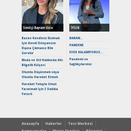
Alınır M
Durulma
Yönleriy
Hybrid (
Simitçi Bayram Usta
İYİLİK
Alpine A2
Çağın Ce
Bazen Kendinizi Bulmak
BABAM…
İçin Kendi Dünyanızın
EAT8’e V
PANDEMİ
Dışına Çıkmanız Bile
Merhaba:
EVDE KALAMIYORUZ…
Gerekir
Mild-Hyb
Pandemi ve
Verimli?
Moda ve Stil Hakkında Altı
Sağlıkçılarımız
Bilgelik Külçesi
Crossove
Yaramaz
Olumlu Düşünmek veya
Puma ST
Olumlu Hareket Etmek
Yakıyor 
Hareket Yoluyla Umut
Mercede
Yaratmak İçin 3 Dakika
ve En Yakı
Yeterli
Premium 
Hızlı Şar
Anasayfa
Haberler
Test Merkezi
Kampanyalar
Motor Sporları
Röportaj