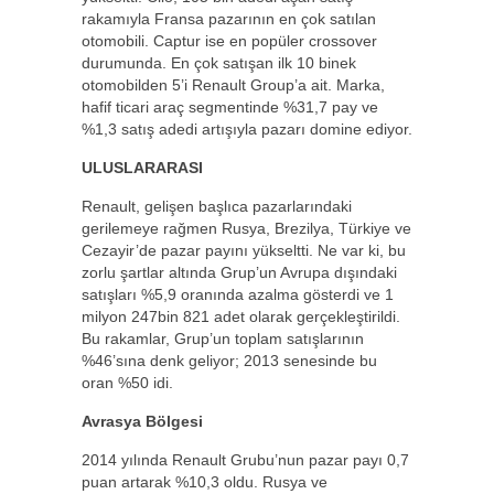
rakamıyla Fransa pazarının en çok satılan
otomobili. Captur ise en popüler crossover
durumunda. En çok satışan ilk 10 binek
otomobilden 5’i Renault Group’a ait. Marka,
hafif ticari araç segmentinde %31,7 pay ve
%1,3 satış adedi artışıyla pazarı domine ediyor.
ULUSLARARASI
Renault, gelişen başlıca pazarlarındaki
gerilemeye rağmen Rusya, Brezilya, Türkiye ve
Cezayir’de pazar payını yükseltti. Ne var ki, bu
zorlu şartlar altında Grup’un Avrupa dışındaki
satışları %5,9 oranında azalma gösterdi ve 1
milyon 247bin 821 adet olarak gerçekleştirildi.
Bu rakamlar, Grup’un toplam satışlarının
%46’sına denk geliyor; 2013 senesinde bu
oran %50 idi.
Avrasya Bölgesi
2014 yılında Renault Grubu’nun pazar payı 0,7
puan artarak %10,3 oldu. Rusya ve