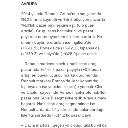
AVRUPA
2014 yılında Renault Grubu’nun satışlarında
%12,5 artış kaydetti ve %5,9 büyüyen pazarda
%10’luk pazar payı eşiğini aştı (0,6 puan
artışla). Grup, satış hacimlerini ve pazar
paylarını neredeyse tüm ülkelerde artırdı. En
önemli büyüme oranları ise İngiltere’de
(+%41.9), Portekiz’de (+%42.1), İspanya’da
(+%30.2) ve İtalya’da (+%28.9) elde edildi.
– Renault markası binek + hafif ticari araç
pazarında %7,6’lık pazar payıyla (+0,2 puan
artış) en büyük üçüncü marka durumunda.
Renault markası Fransa’da lider konumda;
İspanya’da ise yeniden ikinciliğe yerleşti. Clio
ve Captur sayesinde Renault, şehir otomobilleri
pazarında (A ve B segmentleri) ilk sırayı almayı
başardı. Hafif ticari araç segmentinde ise
Renault ardarda 17 yıldır elinde bulundurduğu
liderliği sürdürdü (%14.2’lik pazar payı).
– Dacia markası, geçen yıl olduğu gibi bu yıl da