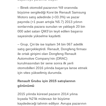
– Binek otomobil pazarının %9 oranında
büyüme sergilediği Kore’de Renault Samsung
Motors satış adedinde (+33.3%) ve pazar
payında (+1 puan artışla %5.7) 2013 yılının
sonlarında pazara sunulan ve yaklaşık 20 bin
000 adet satan QM3’ün teyit edilen başarısı
sayesinde yükselme kaydetti.
– Grup, Çin’de ise toplam 34 bin 067 adetlik
satış gerçekleştirdi. Renault, Dongfeng firması
ile ortak girişimi olan Dongfeng Renault
Automotive Company’nin (DRAC)
kurulmasından bir sene sonra ilk yerli
otomobilleri 2016 yılında başarıya lanse etmek
için vites yükseltmiş durumda.
Renault Grubu için 2015 satışlarının
görünümü
2015 yılında küresel pazarın 2014 yılına
kıyasla %2’lik mütevazı bir büyüme
kaydedeceği tahmin ediliyor. Avrupa pazarının