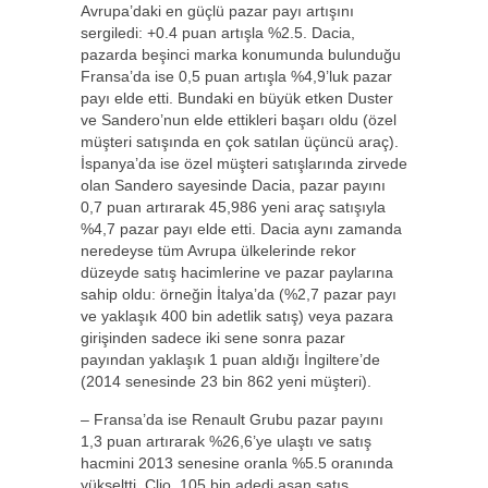
Avrupa’daki en güçlü pazar payı artışını
sergiledi: +0.4 puan artışla %2.5. Dacia,
pazarda beşinci marka konumunda bulunduğu
Fransa’da ise 0,5 puan artışla %4,9’luk pazar
payı elde etti. Bundaki en büyük etken Duster
ve Sandero’nun elde ettikleri başarı oldu (özel
müşteri satışında en çok satılan üçüncü araç).
İspanya’da ise özel müşteri satışlarında zirvede
olan Sandero sayesinde Dacia, pazar payını
0,7 puan artırarak 45,986 yeni araç satışıyla
%4,7 pazar payı elde etti. Dacia aynı zamanda
neredeyse tüm Avrupa ülkelerinde rekor
düzeyde satış hacimlerine ve pazar paylarına
sahip oldu: örneğin İtalya’da (%2,7 pazar payı
ve yaklaşık 400 bin adetlik satış) veya pazara
girişinden sadece iki sene sonra pazar
payından yaklaşık 1 puan aldığı İngiltere’de
(2014 senesinde 23 bin 862 yeni müşteri).
– Fransa’da ise Renault Grubu pazar payını
1,3 puan artırarak %26,6’ye ulaştı ve satış
hacmini 2013 senesine oranla %5.5 oranında
yükseltti. Clio, 105 bin adedi aşan satış