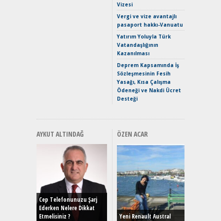
Vizesi
Crossove
Vergi ve vize avantajlı
Yaramaz
pasaport hakkı-Vanuatu
Puma ST
Yakıyor 
Yatırım Yoluyla Türk
Vatandaşlığının
Mercede
Kazanılması
ve En Yakı
Premium 
Deprem Kapsamında İş
Hızlı Şar
Sözleşmesinin Fesih
Yasağı, Kısa Çalışma
Ödeneği ve Nakdi Ücret
Desteği
AYKUT ALTINDAĞ
ÖZEN ACAR
Alınır M
Durulma
Yönleriy
Hybrid (
Cep Telefonunuzu Şarj
Ederken Nelere Dikkat
Etmelisiniz ?
Yeni Renault Austral