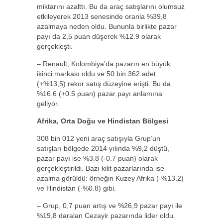
miktarını azalttı. Bu da araç satışlarını olumsuz
etkileyerek 2013 senesinde oranla %39,8
azalmaya neden oldu. Bununla birlikte pazar
payı da 2,5 puan düşerek %12.9 olarak
gerçekleşti.
– Renault, Kolombiya’da pazarın en büyük
ikinci markası oldu ve 50 bin 362 adet
(+%13,5) rekor satış düzeyine erişti. Bu da
%16.6 (+0.5 puan) pazar payı anlamına
geliyor.
Afrika, Orta Doğu ve Hindistan Bölgesi
308 bin 012 yeni araç satışıyla Grup’un
satışları bölgede 2014 yılında %9,2 düştü,
pazar payı ise %3.8 (-0.7 puan) olarak
gerçekleştirildi. Bazı kilit pazarlarında ise
azalma görüldü: örneğin Kuzey Afrika (-%13.2)
ve Hindistan (-%0.8) gibi.
– Grup, 0,7 puan artış ve %26,9 pazar payı ile
%19,8 daralan Cezayir pazarında lider oldu.