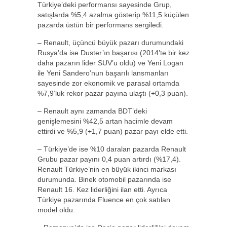
Türkiye’deki performansı sayesinde Grup,
satışlarda %5,4 azalma gösterip %11,5 küçülen
pazarda üstün bir performans sergiledi.
– Renault, üçüncü büyük pazarı durumundaki
Rusya’da ise Duster’ın başarısı (2014’te bir kez
daha pazarın lider SUV’u oldu) ve Yeni Logan
ile Yeni Sandero’nun başarılı lansmanları
sayesinde zor ekonomik ve parasal ortamda
%7,9’luk rekor pazar payına ulaştı (+0,3 puan).
– Renault aynı zamanda BDT’deki
genişlemesini %42,5 artan hacimle devam
ettirdi ve %5,9 (+1,7 puan) pazar payı elde etti.
– Türkiye’de ise %10 daralan pazarda Renault
Grubu pazar payını 0,4 puan artırdı (%17,4).
Renault Türkiye’nin en büyük ikinci markası
durumunda. Binek otomobil pazarında ise
Renault 16. Kez liderliğini ilan etti. Ayrıca
Türkiye pazarında Fluence en çok satılan
model oldu.