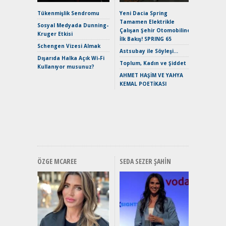
Alpine A2
Çağın Ce
Tükenmişlik Sendromu
Yeni Dacia Spring
Tamamen Elektrikle
EAT8’e V
Sosyal Medyada Dunning-
Çalışan Şehir Otomobiline
Merhaba:
Kruger Etkisi
İlk Bakış! SPRING 65
Mild-Hyb
Schengen Vizesi Almak
Verimli?
Astsubay ile Söyleşi…
Dışarıda Halka Açık Wi-Fi
Crossove
Toplum, Kadın ve Şiddet
Kullanıyor musunuz?
Yaramaz
AHMET HAŞİM VE YAHYA
Puma ST
KEMAL POETİKASI
Yakıyor 
Mercede
ve En Yakı
Premium 
Hızlı Şar
ÖZGE MCAREE
SEDA SEZER ŞAHIN
Alınır M
Durulma
Yönleriy