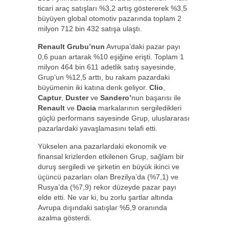
ticari araç satışları %3,2 artış göstererek %3,5
büyüyen global otomotiv pazarında toplam 2
milyon 712 bin 432 satışa ulaştı.
Renault Grubu’nun
Avrupa’daki pazar payı
0,6 puan artarak %10 eşiğine erişti. Toplam 1
milyon 464 bin 611 adetlik satış sayesinde,
Grup’un %12,5 arttı, bu rakam pazardaki
büyümenin iki katına denk geliyor.
Clio
,
Captur
,
Duster
ve
Sandero’
nun başarısı ile
Renault
ve
Dacia
markalarının sergiledikleri
güçlü performans sayesinde Grup, uluslararası
pazarlardaki yavaşlamasını telafi etti.
Yükselen ana pazarlardaki ekonomik ve
finansal krizlerden etkilenen Grup, sağlam bir
duruş sergiledi ve şirketin en büyük ikinci ve
üçüncü pazarları olan Brezilya’da (%7,1) ve
Rusya’da (%7,9) rekor düzeyde pazar payı
elde etti. Ne var ki, bu zorlu şartlar altında
Avrupa dışındaki satışlar %5,9 oranında
azalma gösterdi.