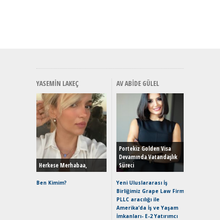
YASEMIN LAKEÇ
AV ABIDE GÜLEL
Alınır M
Durulma
Yönleriy
Hybrid (
Portekiz Golden Visa
Devamında Vatandaşlık
Herkese Merhabaa,
Süreci
Alpine A2
Çağın Ce
Ben Kimim?
Yeni Uluslararası İş
Birliğimiz Grape Law Firm
EAT8’e V
PLLC aracılığı ile
Merhaba:
Amerika’da İş ve Yaşam
Mild-Hyb
İmkanları- E-2 Yatırımcı
Verimli?