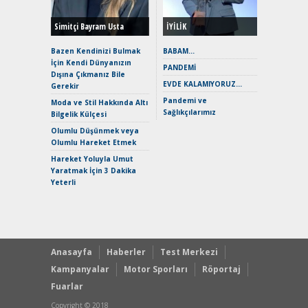
Hybrid (
Simitçi Bayram Usta
İYİLİK
Alpine A2
Çağın Ce
Bazen Kendinizi Bulmak
BABAM…
İçin Kendi Dünyanızın
EAT8’e V
PANDEMİ
Dışına Çıkmanız Bile
Merhaba:
EVDE KALAMIYORUZ…
Gerekir
Mild-Hyb
Pandemi ve
Verimli?
Moda ve Stil Hakkında Altı
Sağlıkçılarımız
Bilgelik Külçesi
Crossove
Yaramaz
Olumlu Düşünmek veya
Puma ST
Olumlu Hareket Etmek
Yakıyor 
Hareket Yoluyla Umut
Mercede
Yaratmak İçin 3 Dakika
ve En Yakı
Yeterli
Premium 
Hızlı Şar
Anasayfa
Haberler
Test Merkezi
Kampanyalar
Motor Sporları
Röportaj
Fuarlar
Copyright © 2018