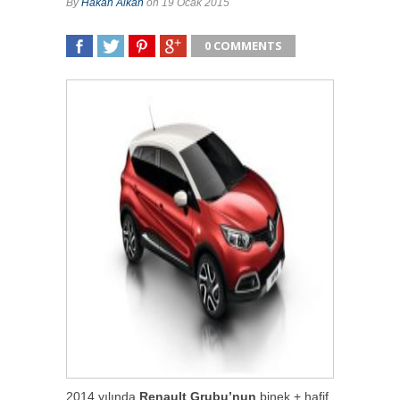
By
Hakan Alkan
on 19 Ocak 2015
0 COMMENTS
SHARE
TWEET
SHARE
SHARE
2014 yılında
Renault Grubu’nun
binek + hafif