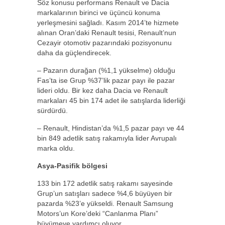
Söz konusu performans Renault ve Dacia
markalarının birinci ve üçüncü konuma
yerleşmesini sağladı. Kasım 2014’te hizmete
alınan Oran’daki Renault tesisi, Renault’nun
Cezayir otomotiv pazarındaki pozisyonunu
daha da güçlendirecek.
– Pazarın durağan (%1,1 yükselme) olduğu
Fas’ta ise Grup %37’lik pazar payı ile pazar
lideri oldu. Bir kez daha Dacia ve Renault
markaları 45 bin 174 adet ile satışlarda liderliği
sürdürdü.
– Renault, Hindistan’da %1,5 pazar payı ve 44
bin 849 adetlik satış rakamıyla lider Avrupalı
marka oldu.
Asya-Pasifik bölgesi
133 bin 172 adetlik satış rakamı sayesinde
Grup’un satışları sadece %4,6 büyüyen bir
pazarda %23’e yükseldi. Renault Samsung
Motors’un Kore’deki “Canlanma Planı”
büyümeye yardımcı oluyor.