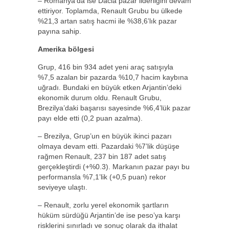
– Romanya’da ise Dacia pazar liderliğini devam
ettiriyor. Toplamda, Renault Grubu bu ülkede
%21,3 artan satış hacmi ile %38,6’lık pazar
payına sahip.
Amerika bölgesi
Grup, 416 bin 934 adet yeni araç satışıyla
%7,5 azalan bir pazarda %10,7 hacim kaybına
uğradı. Bundaki en büyük etken Arjantin’deki
ekonomik durum oldu. Renault Grubu,
Brezilya’daki başarısı sayesinde %6,4’lük pazar
payı elde etti (0,2 puan azalma).
– Brezilya, Grup’un en büyük ikinci pazarı
olmaya devam etti. Pazardaki %7’lik düşüşe
rağmen Renault, 237 bin 187 adet satış
gerçekleştirdi (+%0.3). Markanın pazar payı bu
performansla %7,1’lik (+0,5 puan) rekor
seviyeye ulaştı.
– Renault, zorlu yerel ekonomik şartların
hüküm sürdüğü Arjantin’de ise peso’ya karşı
risklerini sınırladı ve sonuç olarak da ithalat