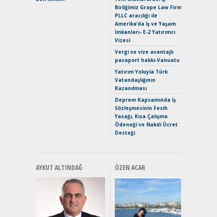
Birliğimiz Grape Law Firm
EAT8’e V
PLLC aracılığı ile
Merhaba:
Amerika’da İş ve Yaşam
Mild-Hyb
İmkanları- E-2 Yatırımcı
Verimli?
Vizesi
Crossove
Vergi ve vize avantajlı
Yaramaz
pasaport hakkı-Vanuatu
Puma ST
Yakıyor 
Yatırım Yoluyla Türk
Vatandaşlığının
Mercede
Kazanılması
ve En Yakı
Premium 
Deprem Kapsamında İş
Hızlı Şar
Sözleşmesinin Fesih
Yasağı, Kısa Çalışma
Ödeneği ve Nakdi Ücret
Desteği
AYKUT ALTINDAĞ
ÖZEN ACAR
Alınır M
Durulma