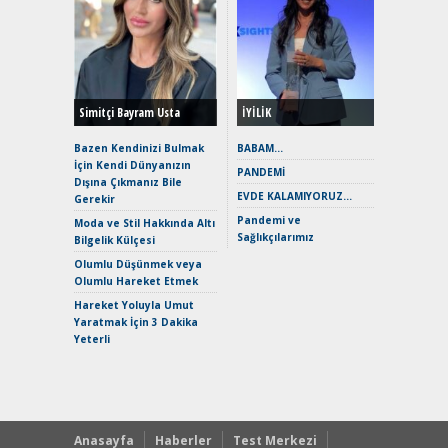
Alınır M
Durulma
Yönleriy
Hybrid (
Simitçi Bayram Usta
İYİLİK
Alpine A2
Çağın Ce
Bazen Kendinizi Bulmak
BABAM…
İçin Kendi Dünyanızın
EAT8’e V
PANDEMİ
Dışına Çıkmanız Bile
Merhaba:
EVDE KALAMIYORUZ…
Gerekir
Mild-Hyb
Pandemi ve
Verimli?
Moda ve Stil Hakkında Altı
Sağlıkçılarımız
Bilgelik Külçesi
Crossove
Yaramaz
Olumlu Düşünmek veya
Puma ST
Olumlu Hareket Etmek
Yakıyor 
Hareket Yoluyla Umut
Mercede
Yaratmak İçin 3 Dakika
ve En Yakı
Yeterli
Premium 
Hızlı Şar
Anasayfa
Haberler
Test Merkezi