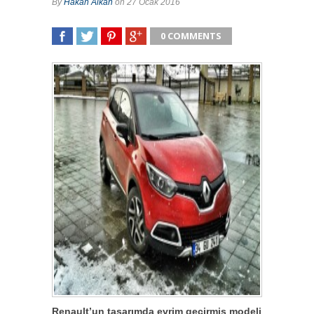
By
Hakan Alkan
on 27 Ocak 2016
0 COMMENTS
SHARE
TWEET
SHARE
SHARE
Renault’un tasarımda evrim geçirmiş modeli