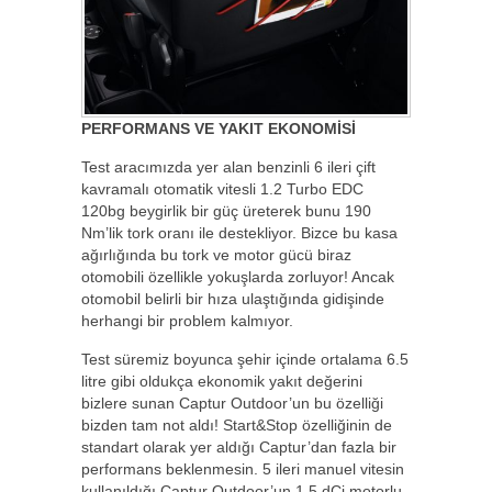
PERFORMANS VE YAKIT EKONOMİSİ
Test aracımızda yer alan benzinli 6 ileri çift
kavramalı otomatik vitesli 1.2 Turbo EDC
120bg beygirlik bir güç üreterek bunu 190
Nm’lik tork oranı ile destekliyor. Bizce bu kasa
ağırlığında bu tork ve motor gücü biraz
otomobili özellikle yokuşlarda zorluyor! Ancak
otomobil belirli bir hıza ulaştığında gidişinde
herhangi bir problem kalmıyor.
Test süremiz boyunca şehir içinde ortalama 6.5
litre gibi oldukça ekonomik yakıt değerini
bizlere sunan Captur Outdoor’un bu özelliği
bizden tam not aldı! Start&Stop özelliğinin de
standart olarak yer aldığı Captur’dan fazla bir
performans beklenmesin. 5 ileri manuel vitesin
kullanıldığı Captur Outdoor’un 1.5 dCi motorlu