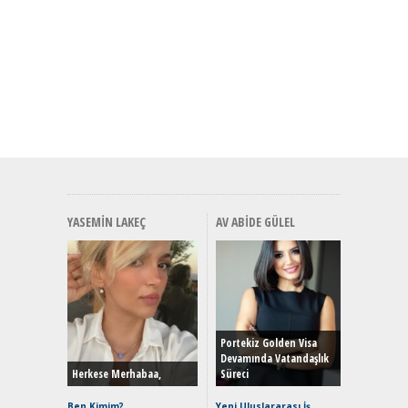
YASEMIN LAKEÇ
AV ABIDE GÜLEL
Alınır M
Durulma
Yönleriy
Hybrid (
Portekiz Golden Visa
Devamında Vatandaşlık
Herkese Merhabaa,
Süreci
Alpine A2
Çağın Ce
Ben Kimim?
Yeni Uluslararası İş