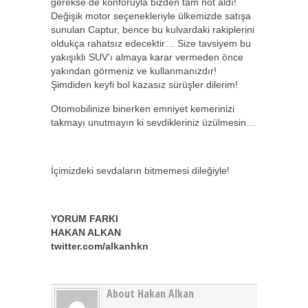
gerekse de konforuyla bizden tam not aldı!
Değişik motor seçenekleriyle ülkemizde satışa
sunulan Captur, bence bu kulvardaki rakiplerini
oldukça rahatsız edecektir… Size tavsiyem bu
yakışıklı SUV’ı almaya karar vermeden önce
yakından görmeniz ve kullanmanızdır!
Şimdiden keyfi bol kazasız sürüşler dilerim!
Otomobilinize binerken emniyet kemerinizi
takmayı unutmayın ki sevdikleriniz üzülmesin…
İçimizdeki sevdaların bitmemesi dileğiyle!
YORUM FARKI
HAKAN ALKAN
twitter.com/alkanhkn
About Hakan Alkan