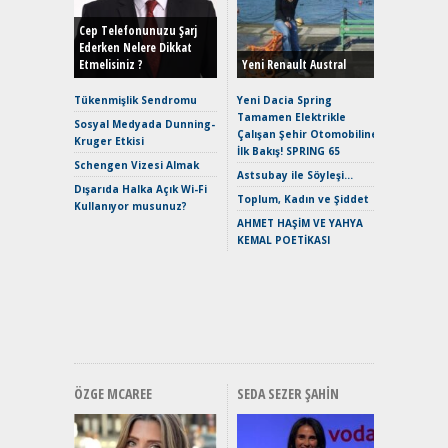
Yönleriy
Hybrid (
Cep Telefonunuzu Şarj
Ederken Nelere Dikkat
Etmelisiniz ?
Yeni Renault Austral
Alpine A2
Çağın Ce
Tükenmişlik Sendromu
Yeni Dacia Spring
Tamamen Elektrikle
EAT8’e V
Sosyal Medyada Dunning-
Çalışan Şehir Otomobiline
Merhaba:
Kruger Etkisi
İlk Bakış! SPRING 65
Mild-Hyb
Schengen Vizesi Almak
Verimli?
Astsubay ile Söyleşi…
Dışarıda Halka Açık Wi-Fi
Crossove
Toplum, Kadın ve Şiddet
Kullanıyor musunuz?
Yaramaz
AHMET HAŞİM VE YAHYA
Puma ST
KEMAL POETİKASI
Yakıyor 
Mercede
ve En Yakı
Premium 
Hızlı Şar
ÖZGE MCAREE
SEDA SEZER ŞAHIN