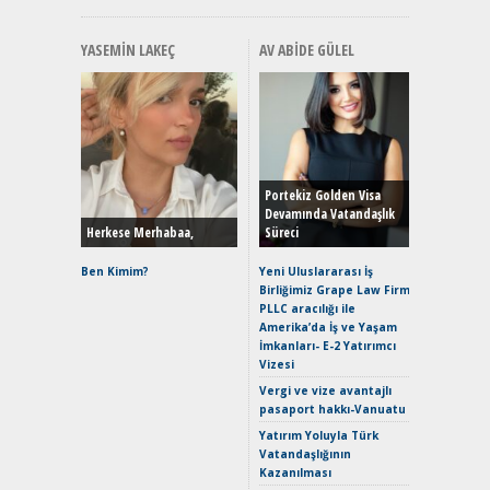
YASEMIN LAKEÇ
AV ABIDE GÜLEL
Alınır M
Durulma
Yönleriy
Hybrid (
Portekiz Golden Visa
Devamında Vatandaşlık
Herkese Merhabaa,
Süreci
Alpine A2
Çağın Ce
Ben Kimim?
Yeni Uluslararası İş
Birliğimiz Grape Law Firm
EAT8’e V
PLLC aracılığı ile
Merhaba:
Amerika’da İş ve Yaşam
Mild-Hyb
İmkanları- E-2 Yatırımcı
Verimli?
Vizesi
Crossove
Vergi ve vize avantajlı
Yaramaz
pasaport hakkı-Vanuatu
Puma ST
Yakıyor 
Yatırım Yoluyla Türk
Vatandaşlığının
Mercede
Kazanılması
ve En Yakı