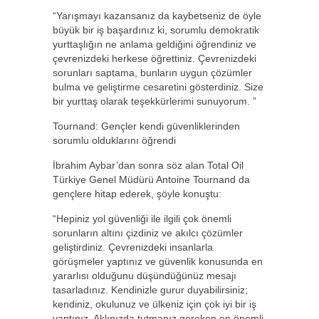
“Yarışmayı kazansanız da kaybetseniz de öyle
büyük bir iş başardınız ki, sorumlu demokratik
yurttaşlığın ne anlama geldiğini öğrendiniz ve
çevrenizdeki herkese öğrettiniz. Çevrenizdeki
sorunları saptama, bunların uygun çözümler
bulma ve geliştirme cesaretini gösterdiniz. Size
bir yurttaş olarak teşekkürlerimi sunuyorum. ”
Tournand: Gençler kendi güvenliklerinden
sorumlu olduklarını öğrendi
İbrahim Aybar’dan sonra söz alan Total Oil
Türkiye Genel Müdürü Antoine Tournand da
gençlere hitap ederek, şöyle konuştu:
“Hepiniz yol güvenliği ile ilgili çok önemli
sorunların altını çizdiniz ve akılcı çözümler
geliştirdiniz. Çevrenizdeki insanlarla
görüşmeler yaptınız ve güvenlik konusunda en
yararlısı olduğunu düşündüğünüz mesajı
tasarladınız. Kendinizle gurur duyabilirsiniz;
kendiniz, okulunuz ve ülkeniz için çok iyi bir iş
yaptınız. Aklınızda tutmanız gereken en önemli