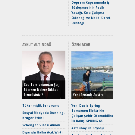
Premium 
Deprem Kapsamında İş
Hızlı Şar
Sözleşmesinin Fesih
Yasağı, Kısa Çalışma
Ödeneği ve Nakdi Ücret
Desteği
AYKUT ALTINDAĞ
ÖZEN ACAR
Alınır M
Durulma
Yönleriy
Hybrid (
Cep Telefonunuzu Şarj
Ederken Nelere Dikkat
Etmelisiniz ?
Yeni Renault Austral
Alpine A2
Çağın Ce
Tükenmişlik Sendromu
Yeni Dacia Spring
Tamamen Elektrikle
EAT8’e V
Sosyal Medyada Dunning-
Çalışan Şehir Otomobiline
Merhaba:
Kruger Etkisi
İlk Bakış! SPRING 65
Mild-Hyb
Schengen Vizesi Almak
Verimli?
Astsubay ile Söyleşi…
Dışarıda Halka Açık Wi-Fi
Crossove