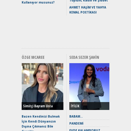
Toplum, Kadın ve Şiddet
Kullanıyor musunuz?
Yaramaz
AHMET HAŞİM VE YAHYA
Puma ST
KEMAL POETİKASI
Yakıyor 
Mercede
ve En Yakı
Premium 
Hızlı Şar
ÖZGE MCAREE
SEDA SEZER ŞAHIN
Alınır M
Durulma
Yönleriy
Hybrid (
Simitçi Bayram Usta
İYİLİK
Alpine A2
Çağın Ce
Bazen Kendinizi Bulmak
BABAM…
İçin Kendi Dünyanızın
EAT8’e V
PANDEMİ
Dışına Çıkmanız Bile
Merhaba:
EVDE KALAMIYORUZ…