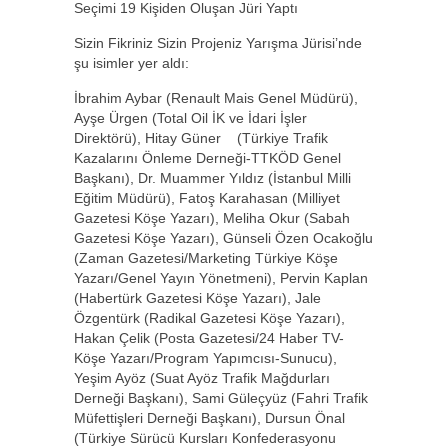
Seçimi 19 Kişiden Oluşan Jüri Yaptı
Sizin Fikriniz Sizin Projeniz Yarışma Jürisi’nde
şu isimler yer aldı:
İbrahim Aybar (Renault Mais Genel Müdürü),
Ayşe Ürgen (Total Oil İK ve İdari İşler
Direktörü), Hitay Güner (Türkiye Trafik
Kazalarını Önleme Derneği-TTKÖD Genel
Başkanı), Dr. Muammer Yıldız (İstanbul Milli
Eğitim Müdürü), Fatoş Karahasan (Milliyet
Gazetesi Köşe Yazarı), Meliha Okur (Sabah
Gazetesi Köşe Yazarı), Günseli Özen Ocakoğlu
(Zaman Gazetesi/Marketing Türkiye Köşe
Yazarı/Genel Yayın Yönetmeni), Pervin Kaplan
(Habertürk Gazetesi Köşe Yazarı), Jale
Özgentürk (Radikal Gazetesi Köşe Yazarı),
Hakan Çelik (Posta Gazetesi/24 Haber TV-
Köşe Yazarı/Program Yapımcısı-Sunucu),
Yeşim Ayöz (Suat Ayöz Trafik Mağdurları
Derneği Başkanı), Sami Güleçyüz (Fahri Trafik
Müfettişleri Derneği Başkanı), Dursun Önal
(Türkiye Sürücü Kursları Konfederasyonu