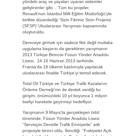
yöndeki araç ve yayaları uyaran sistemler
geliştirenler gibi… Tüm bu projeler,
Renault’nun İstanbul Milli Eğitim Müdürlüğü’yle
birlikte düzenlediği ‘Sizin Fikriniz Sizin Projeniz
(SFSP)’ Uluslararası Yarışması kapsamında
oluşturuldu.
Dereceye girmek için sadece fikir değil mutlaka
uygulama başarısı da gerektiren yarışmanın
2013 Türkiye Birincisi Füsun Yönder Anadolu
Lisesi, 14-16 Haziran 2013 tarihinde,
Fransa’da 18 ülkenin katılımıyla yapılacak
uluslararası finalde Türkiye’yi temsil edecek.
Total Oil Türkiye ve Türkiye Trafik Kazalarını
Önleme Derneği’nin de destek verdiği bu
girişim, önümüzdeki 10 yıl boyunca 1 milyon
liseliyi harekete geçirmeyi hedefliyor.
Yarışmanın 9 Mayıs’ta gerçekleşen ödül
töreninde, Füsun Yönder Anadolu Lisesi
“Servisçini Denetle Trafik Emniyette” adlı
projesiyle birinci oldu. İkinciliği “Fıskiyeler Açık