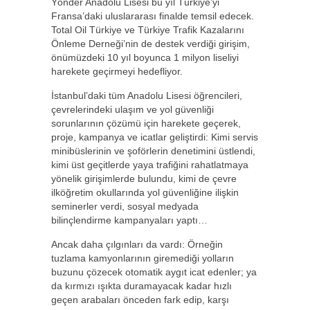
Yönder Anadolu Lisesi bu yıl Türkiye’yi
Fransa’daki uluslararası finalde temsil edecek.
Total Oil Türkiye ve Türkiye Trafik Kazalarını
Önleme Derneği’nin de destek verdiği girişim,
önümüzdeki 10 yıl boyunca 1 milyon liseliyi
harekete geçirmeyi hedefliyor.
İstanbul’daki tüm Anadolu Lisesi öğrencileri,
çevrelerindeki ulaşım ve yol güvenliği
sorunlarının çözümü için harekete geçerek,
proje, kampanya ve icatlar geliştirdi: Kimi servis
minibüslerinin ve şoförlerin denetimini üstlendi,
kimi üst geçitlerde yaya trafiğini rahatlatmaya
yönelik girişimlerde bulundu, kimi de çevre
ilköğretim okullarında yol güvenliğine ilişkin
seminerler verdi, sosyal medyada
bilinçlendirme kampanyaları yaptı…
Ancak daha çılgınları da vardı: Örneğin
tuzlama kamyonlarının giremediği yolların
buzunu çözecek otomatik aygıt icat edenler; ya
da kırmızı ışıkta duramayacak kadar hızlı
geçen arabaları önceden fark edip, karşı