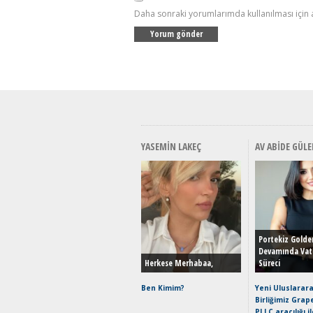
Daha sonraki yorumlarımda kullanılması için 
YASEMIN LAKEÇ
AV ABIDE GÜLE
Portekiz Golde
Devamında Vat
Herkese Merhabaa,
Süreci
Ben Kimim?
Yeni Uluslarara
Birliğimiz Grap
PLLC aracılığı i