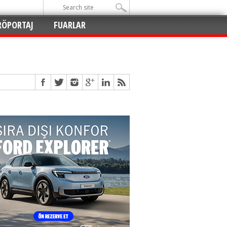
RÖPORTAJ
FUARLAR
Açıldı
!
!