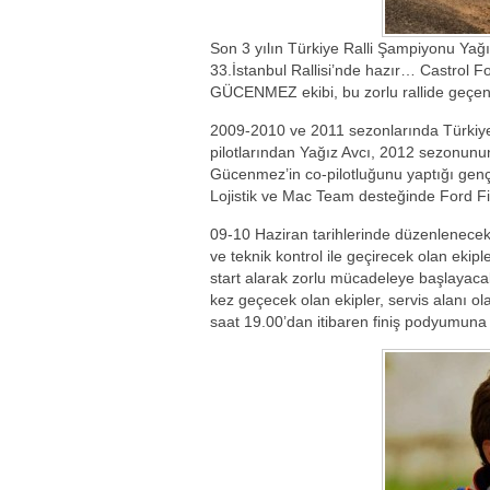
Son 3 yılın Türkiye Ralli Şampiyonu Yağ
33.İstanbul Rallisi’nde hazır… Castrol 
GÜCENMEZ ekibi, bu zorlu rallide geçen s
2009-2010 ve 2011 sezonlarında Türkiye
pilotlarından Yağız Avcı, 2012 sezonunun
Gücenmez’in co-pilotluğunu yaptığı gen
Lojistik ve Mac Team desteğinde Ford Fi
09-10 Haziran tarihlerinde düzenlenecek 
ve teknik kontrol ile geçirecek olan ek
start alarak zorlu mücadeleye başlayacak
kez geçecek olan ekipler, servis alanı o
saat 19.00’dan itibaren finiş podyumuna 