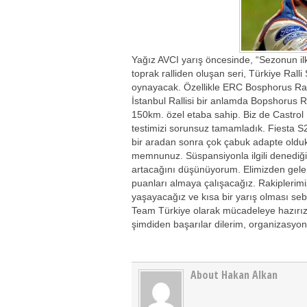
Yağız AVCI yarış öncesinde, “Sezonun ilk 
toprak ralliden oluşan seri, Türkiye Ral
oynayacak. Özellikle ERC Bosphorus Ral
İstanbul Rallisi bir anlamda Bopshorus Ra
150km. özel etaba sahip. Biz de Castrol 
testimizi sorunsuz tamamladık. Fiesta S
bir aradan sonra çok çabuk adapte olduk.
memnunuz. Süspansiyonla ilgili denediğim
artacağını düşünüyorum. Elimizden gele
puanları almaya çalışacağız. Rakiplerim
yaşayacağız ve kısa bir yarış olması sebe
Team Türkiye olarak mücadeleye hazırız v
şimdiden başarılar dilerim, organizasyond
About Hakan Alkan