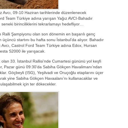
ız Avcı, 09-10 Haziran tarihlerinde düzenlenecek
Ford Team Türkiye adına yarışan Yağız AVCI-Bahadır
eneki birinciliklerini tekrarlamayı hedefliyor…
 Ralli Şampiyonu olan son dönemin en başarılı genç
 üçüncü startını bu hafta sonu İstanbul’da alıyor. Bahadır
ç Avcı, Castrol Ford Team Türkiye adına Edox, Hursan
esta S2000 ile yarışacak.
olan 33. İstanbul Rallisi’nde Cumartesi gününü yol keşfi
ipler, Pazar günü 09:30’da Sabiha Gökçen Havalimanı’ndan
lar. Göçbeyli (ISG), Yeşilvadi ve Oruçoğlu etaplarını üçer
larak yine Sabiha Gökçen Havaalanı’nı kullanacaklar ve
ulaşabilmek için ter dökecekler.