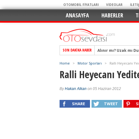
OTOMOBİL FİYATLARI
VİDEOLAR
İLETİ
ANASAYFA
HABERLER
T
Alınır mı? Uzak mı D
SON DAKIKA HABER
Alpine A290 GTS: Diji
EAT8’e Veda, Elektriğ
Home
>
Motor Sporları
>
Ralli Heyecanı Y
Crossover Dünyasını
Ralli Heyecanı Yedi
Mercedes-Benz Otomoti
Keskin Hatlar, GR Ru
By
Hakan Alkan
on 05 Haziran 2012
Geleceğin Kompakt El
SHARE
TWEET
S
Pazarın Lideri, Jurini
Hem Şehirli Hem Tasa
TURKA’nın Dev Ağı İçin