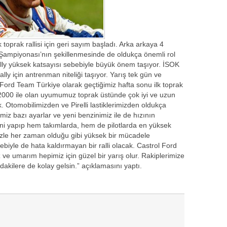
toprak rallisi için geri sayım başladı. Arka arkaya 4
li Şampiyonası’nın şekillenmesinde de oldukça önemli rol
ly yüksek katsayısı sebebiyle büyük önem taşıyor. İSOK
lly için antrenman niteliği taşıyor. Yarış tek gün ve
Ford Team Türkiye olarak geçtiğimiz hafta sonu ilk toprak
2000 ile olan uyumumuz toprak üstünde çok iyi ve uzun
 Otomobilimizden ve Pirelli lastiklerimizden oldukça
iz bazı ayarlar ve yeni benzinimiz ile de hızının
ni yapıp hem takımlarda, hem de pilotlarda en yüksek
izle her zaman olduğu gibi yüksek bir mücadele
biyle de hata kaldırmayan bir ralli olacak. Castrol Ford
e umarım hepimiz için güzel bir yarış olur. Rakiplerimize
akilere de kolay gelsin.” açıklamasını yaptı.