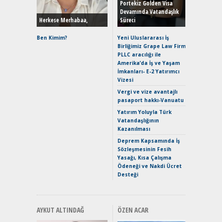
Hybrid (
Portekiz Golden Visa
Devamında Vatandaşlık
Herkese Merhabaa,
Süreci
Alpine A2
Çağın Ce
Ben Kimim?
Yeni Uluslararası İş
Birliğimiz Grape Law Firm
EAT8’e V
PLLC aracılığı ile
Merhaba:
Amerika’da İş ve Yaşam
Mild-Hyb
İmkanları- E-2 Yatırımcı
Verimli?
Vizesi
Crossove
Vergi ve vize avantajlı
Yaramaz
pasaport hakkı-Vanuatu
Puma ST
Yakıyor 
Yatırım Yoluyla Türk
Vatandaşlığının
Mercede
Kazanılması
ve En Yakı
Premium 
Deprem Kapsamında İş
Hızlı Şar
Sözleşmesinin Fesih
Yasağı, Kısa Çalışma
Ödeneği ve Nakdi Ücret
Desteği
AYKUT ALTINDAĞ
ÖZEN ACAR