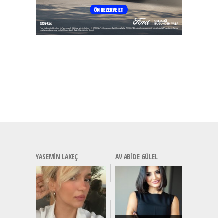
YASEMIN LAKEÇ
AV ABIDE GÜLEL
Alınır M
Durulma
Yönleriy