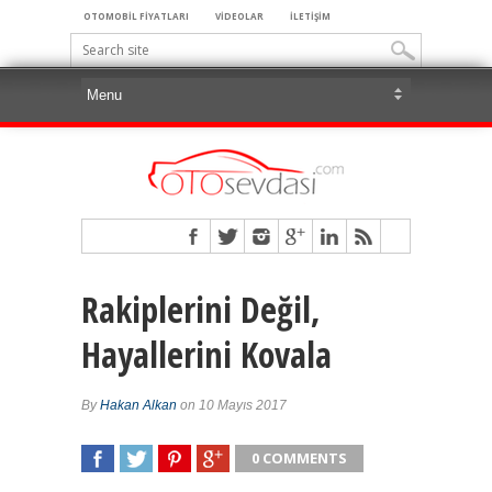
OTOMOBİL FİYATLARI
VİDEOLAR
İLETİŞİM
Rakiplerini Değil,
Hayallerini Kovala
By
Hakan Alkan
on 10 Mayıs 2017
0 COMMENTS
SHARE
TWEET
SHARE
SHARE