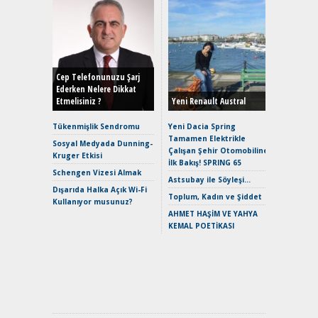
Alınır M
Durulma
Yönleriy
Hybrid (
Cep Telefonunuzu Şarj
Ederken Nelere Dikkat
Etmelisiniz ?
Yeni Renault Austral
Alpine A2
Çağın Ce
Tükenmişlik Sendromu
Yeni Dacia Spring
Tamamen Elektrikle
EAT8’e V
Sosyal Medyada Dunning-
Çalışan Şehir Otomobiline
Merhaba:
Kruger Etkisi
İlk Bakış! SPRING 65
Mild-Hyb
Schengen Vizesi Almak
Verimli?
Astsubay ile Söyleşi…
Dışarıda Halka Açık Wi-Fi
Crossove
Toplum, Kadın ve Şiddet
Kullanıyor musunuz?
Yaramaz
AHMET HAŞİM VE YAHYA
Puma ST
KEMAL POETİKASI
Yakıyor 
Mercede
ve En Yakı
Premium 
Hızlı Şar