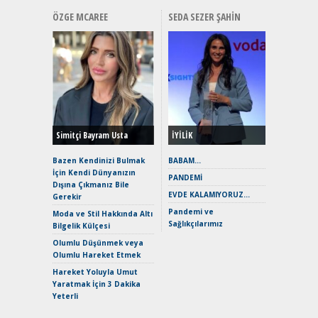
ÖZGE MCAREE
SEDA SEZER ŞAHIN
Alınır M
Durulma
Yönleriy
Hybrid (
Simitçi Bayram Usta
İYİLİK
Alpine A2
Çağın Ce
Bazen Kendinizi Bulmak
BABAM…
İçin Kendi Dünyanızın
EAT8’e V
PANDEMİ
Dışına Çıkmanız Bile
Merhaba:
EVDE KALAMIYORUZ…
Gerekir
Mild-Hyb
Pandemi ve
Verimli?
Moda ve Stil Hakkında Altı
Sağlıkçılarımız
Bilgelik Külçesi
Crossove
Yaramaz
Olumlu Düşünmek veya
Puma ST
Olumlu Hareket Etmek
Yakıyor 
Hareket Yoluyla Umut
Mercede
Yaratmak İçin 3 Dakika
ve En Yakı
Yeterli
Premium 
Hızlı Şar