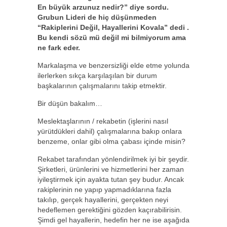
En büyük arzunuz nedir?” diye sordu.
Grubun Lideri de hiç düşünmeden
“Rakiplerini Değil, Hayallerini Kovala” dedi .
Bu kendi sözü mü değil mi bilmiyorum ama
ne fark eder.
Markalaşma ve benzersizliği elde etme yolunda
ilerlerken sıkça karşılaşılan bir durum
başkalarının çalışmalarını takip etmektir.
Bir düşün bakalım…
Meslektaşlarının / rekabetin (işlerini nasıl
yürütdükleri dahil) çalışmalarına bakıp onlara
benzeme, onlar gibi olma çabası içinde misin?
Rekabet tarafından yönlendirilmek iyi bir şeydir.
Şirketleri, ürünlerini ve hizmetlerini her zaman
iyileştirmek için ayakta tutan şey budur. Ancak
rakiplerinin ne yapıp yapmadıklarına fazla
takılıp, gerçek hayallerini, gerçekten neyi
hedeflemen gerektiğini gözden kaçırabilirisin.
Şimdi gel hayallerin, hedefin her ne ise aşağıda