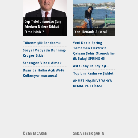
Alınır M
Durulma
Yönleriy
Hybrid (
Cep Telefonunuzu Şarj
Ederken Nelere Dikkat
Etmelisiniz ?
Yeni Renault Austral
Alpine A2
Çağın Ce
Tükenmişlik Sendromu
Yeni Dacia Spring
Tamamen Elektrikle
EAT8’e V
Sosyal Medyada Dunning-
Çalışan Şehir Otomobiline
Merhaba:
Kruger Etkisi
İlk Bakış! SPRING 65
Mild-Hyb
Schengen Vizesi Almak
Verimli?
Astsubay ile Söyleşi…
Dışarıda Halka Açık Wi-Fi
Crossove
Toplum, Kadın ve Şiddet
Kullanıyor musunuz?
Yaramaz
AHMET HAŞİM VE YAHYA
Puma ST
KEMAL POETİKASI
Yakıyor 
Mercede
ve En Yakı
Premium 
Hızlı Şar
ÖZGE MCAREE
SEDA SEZER ŞAHIN