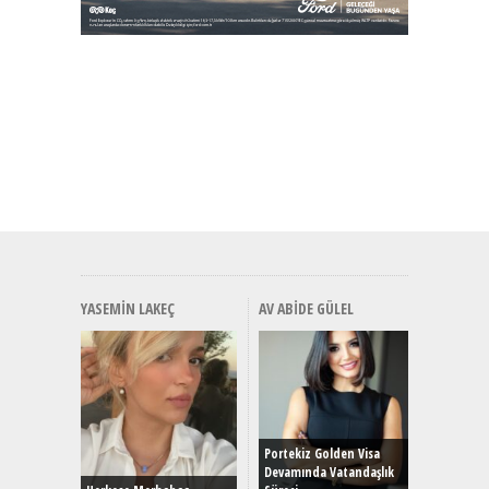
YASEMIN LAKEÇ
AV ABIDE GÜLEL
Alınır M
Durulma
Yönleriy
Hybrid (
Portekiz Golden Visa
Devamında Vatandaşlık