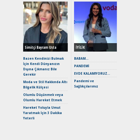
Alınır M
Durulma
Yönleriy
Hybrid (
Simitçi Bayram Usta
İYİLİK
Alpine A2
Çağın Ce
Bazen Kendinizi Bulmak
BABAM…
İçin Kendi Dünyanızın
EAT8’e V
PANDEMİ
Dışına Çıkmanız Bile
Merhaba:
EVDE KALAMIYORUZ…
Gerekir
Mild-Hyb
Pandemi ve
Verimli?
Moda ve Stil Hakkında Altı
Sağlıkçılarımız
Bilgelik Külçesi
Crossove
Yaramaz
Olumlu Düşünmek veya
Puma ST
Olumlu Hareket Etmek
Yakıyor 
Hareket Yoluyla Umut
Mercede
Yaratmak İçin 3 Dakika
ve En Yakı
Yeterli
Premium 
Hızlı Şar