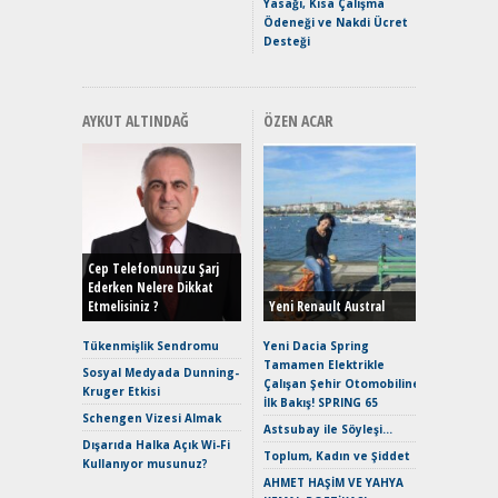
Yasağı, Kısa Çalışma
Ödeneği ve Nakdi Ücret
Desteği
AYKUT ALTINDAĞ
ÖZEN ACAR
Alınır M
Durulma
Yönleriy
Hybrid (
Cep Telefonunuzu Şarj
Ederken Nelere Dikkat
Etmelisiniz ?
Yeni Renault Austral
Alpine A2
Çağın Ce
Tükenmişlik Sendromu
Yeni Dacia Spring
Tamamen Elektrikle
EAT8’e V
Sosyal Medyada Dunning-
Çalışan Şehir Otomobiline
Merhaba:
Kruger Etkisi
İlk Bakış! SPRING 65
Mild-Hyb
Schengen Vizesi Almak
Verimli?
Astsubay ile Söyleşi…
Dışarıda Halka Açık Wi-Fi
Crossove
Toplum, Kadın ve Şiddet
Kullanıyor musunuz?
Yaramaz
AHMET HAŞİM VE YAHYA
Puma ST