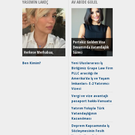
YASEMIN LAKEÇ
AV ABIDE GÜLEL
Alınır M
Durulma
Yönleriy
Hybrid (
Portekiz Golden Visa
Devamında Vatandaşlık
Herkese Merhabaa,
Süreci
Alpine A2
Çağın Ce
Ben Kimim?
Yeni Uluslararası İş
Birliğimiz Grape Law Firm
EAT8’e V
PLLC aracılığı ile
Merhaba:
Amerika’da İş ve Yaşam
Mild-Hyb
İmkanları- E-2 Yatırımcı
Verimli?
Vizesi
Crossove
Vergi ve vize avantajlı
Yaramaz
pasaport hakkı-Vanuatu
Puma ST
Yakıyor 
Yatırım Yoluyla Türk
Vatandaşlığının
Mercede
Kazanılması
ve En Yakı
Premium 
Deprem Kapsamında İş
Hızlı Şar
Sözleşmesinin Fesih