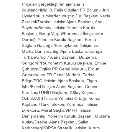
Projeleri gerçekleştiren ajansların
ödüllendirildiği 9. Felis Ödülleri PR Bölümü Jüri
Üyeleri şu isimlerden oluştu; Jüri Başkanı Necla
Zarakol/Zarakol İletişim Ajans Başkanı, Arın
Saydam/Bersay İletişim Yönetim Kurulu
Başkanı, Bengi Vargül/Kurumsal İletişimciler
Derneği Yönetim Kurulu Başkanı, Berna
Sağlam Naipoğlu/Bernaylafem İletişim ve
Marka Danışmanlığı Ajans Başkanı, Cengiz
Turhan/Grup 7 Ajans Başkanı, Dr. Zehra
Güngör/IPRA Yönetim Kurulu Başkanı, Emine
Çubukçu/Ogilvy PR Genel Müdürü, Ergün
Gümrah/Leo PR Genel Müdürü, Feride
Edige/PRO İletişim Ajans Başkanı, Figen
İşbir/Excel İletişim Ajans Başkanı, Gonca
Karakaş/TÜHİD Başkanı, Gülay Kaçmaz
Özbek/A&B İletişim Yönetici Ortağı, Kemal
Kaptaner/Türk Telekom Kurumsal İletişim
Direktörü, Meral Saçkan/MPR İletişim
Danışmanlığı Yönetim Kurulu Başkanı, Mustafa
Kutlay/Desibel Ajans Başkanı, Salim
Kadıbeşegil/ORSA Stratejik İletişim Kurum