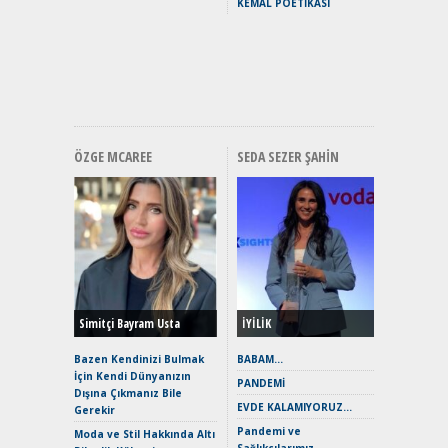
KEMAL POETİKASI
Yakıyor 
Mercede
ve En Yakı
Premium 
Hızlı Şar
ÖZGE MCAREE
SEDA SEZER ŞAHIN
Alınır M
Durulma
Yönleriy
Hybrid (
Simitçi Bayram Usta
İYİLİK
Alpine A2
Çağın Ce
Bazen Kendinizi Bulmak
BABAM…
İçin Kendi Dünyanızın
EAT8’e V
PANDEMİ
Dışına Çıkmanız Bile
Merhaba:
EVDE KALAMIYORUZ…
Gerekir
Mild-Hyb
Pandemi ve
Verimli?
Moda ve Stil Hakkında Altı
Sağlıkçılarımız