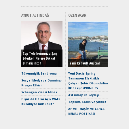
AYKUT ALTINDAĞ
ÖZEN ACAR
Alınır M
Durulma
Yönleriy
Hybrid (
Cep Telefonunuzu Şarj
Ederken Nelere Dikkat
Etmelisiniz ?
Yeni Renault Austral
Alpine A2
Çağın Ce
Tükenmişlik Sendromu
Yeni Dacia Spring
Tamamen Elektrikle
EAT8’e V
Sosyal Medyada Dunning-
Çalışan Şehir Otomobiline
Merhaba:
Kruger Etkisi
İlk Bakış! SPRING 65
Mild-Hyb
Schengen Vizesi Almak
Verimli?
Astsubay ile Söyleşi…
Dışarıda Halka Açık Wi-Fi
Crossove
Toplum, Kadın ve Şiddet
Kullanıyor musunuz?
Yaramaz
AHMET HAŞİM VE YAHYA
Puma ST
KEMAL POETİKASI
Yakıyor 
Mercede
ve En Yakı