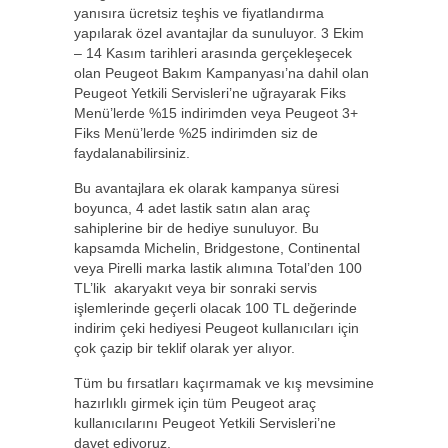
yanısıra ücretsiz teşhis ve fiyatlandırma
yapılarak özel avantajlar da sunuluyor. 3 Ekim
– 14 Kasım tarihleri arasında gerçekleşecek
olan Peugeot Bakım Kampanyası’na dahil olan
Peugeot Yetkili Servisleri’ne uğrayarak Fiks
Menü’lerde %15 indirimden veya Peugeot 3+
Fiks Menü’lerde %25 indirimden siz de
faydalanabilirsiniz.
Bu avantajlara ek olarak kampanya süresi
boyunca, 4 adet lastik satın alan araç
sahiplerine bir de hediye sunuluyor. Bu
kapsamda Michelin, Bridgestone, Continental
veya Pirelli marka lastik alımına Total’den 100
TL’lik akaryakıt veya bir sonraki servis
işlemlerinde geçerli olacak 100 TL değerinde
indirim çeki hediyesi Peugeot kullanıcıları için
çok çazip bir teklif olarak yer alıyor.
Tüm bu fırsatları kaçırmamak ve kış mevsimine
hazırlıklı girmek için tüm Peugeot araç
kullanıcılarını Peugeot Yetkili Servisleri’ne
davet ediyoruz.