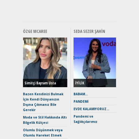
Premium 
Hızlı Şar
ÖZGE MCAREE
SEDA SEZER ŞAHIN
Alınır M
Durulma
Yönleriy
Hybrid (
Simitçi Bayram Usta
İYİLİK
Alpine A2
Çağın Ce
Bazen Kendinizi Bulmak
BABAM…
İçin Kendi Dünyanızın
EAT8’e V
PANDEMİ
Dışına Çıkmanız Bile
Merhaba:
EVDE KALAMIYORUZ…
Gerekir
Mild-Hyb
Pandemi ve
Verimli?
Moda ve Stil Hakkında Altı
Sağlıkçılarımız
Bilgelik Külçesi
Crossove
Yaramaz
Olumlu Düşünmek veya
Puma ST
Olumlu Hareket Etmek