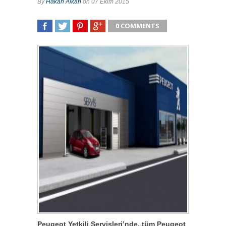
By
Hakan Alkan
on 07 Ekim 2015
0 COMMENTS
SHARE
TWEET
SHARE
SHARE
Peugeot Yetkili Servisleri’nde, tüm Peugeot