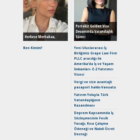
Alınır M
Durulma
Yönleriy
Hybrid (
Portekiz Golden Visa
Devamında Vatandaşlık
Herkese Merhabaa,
Süreci
Alpine A2
Çağın Ce
Ben Kimim?
Yeni Uluslararası İş
Birliğimiz Grape Law Firm
EAT8’e V
PLLC aracılığı ile
Merhaba:
Amerika’da İş ve Yaşam
Mild-Hyb
İmkanları- E-2 Yatırımcı
Verimli?
Vizesi
Crossove
Vergi ve vize avantajlı
Yaramaz
pasaport hakkı-Vanuatu
Puma ST
Yakıyor 
Yatırım Yoluyla Türk
Vatandaşlığının
Mercede
Kazanılması
ve En Yakı
Premium 
Deprem Kapsamında İş
Hızlı Şar
Sözleşmesinin Fesih
Yasağı, Kısa Çalışma
Ödeneği ve Nakdi Ücret
Desteği