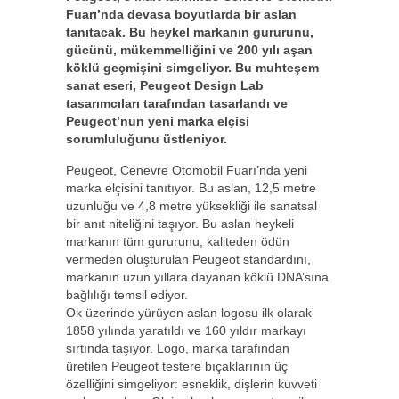
Fuarı’nda devasa boyutlarda bir aslan
tanıtacak. Bu heykel markanın gururunu,
gücünü, mükemmelliğini ve 200 yılı aşan
köklü geçmişini simgeliyor. Bu muhteşem
sanat eseri, Peugeot Design Lab
tasarımcıları tarafından tasarlandı ve
Peugeot’nun yeni marka elçisi
sorumluluğunu üstleniyor.
Peugeot, Cenevre Otomobil Fuarı’nda yeni
marka elçisini tanıtıyor. Bu aslan, 12,5 metre
uzunluğu ve 4,8 metre yüksekliği ile sanatsal
bir anıt niteliğini taşıyor. Bu aslan heykeli
markanın tüm gururunu, kaliteden ödün
vermeden oluşturulan Peugeot standardını,
markanın uzun yıllara dayanan köklü DNA’sına
bağlılığı temsil ediyor.
Ok üzerinde yürüyen aslan logosu ilk olarak
1858 yılında yaratıldı ve 160 yıldır markayı
sırtında taşıyor. Logo, marka tarafından
üretilen Peugeot testere bıçaklarının üç
özelliğini simgeliyor: esneklik, dişlerin kuvveti