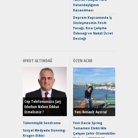
Vatandaşlığının
Mercede
Kazanılması
ve En Yakı
Premium 
Deprem Kapsamında İş
Hızlı Şar
Sözleşmesinin Fesih
Yasağı, Kısa Çalışma
Ödeneği ve Nakdi Ücret
Desteği
AYKUT ALTINDAĞ
ÖZEN ACAR
Alınır M
Durulma
Yönleriy
Hybrid (
Cep Telefonunuzu Şarj
Ederken Nelere Dikkat
Etmelisiniz ?
Yeni Renault Austral
Alpine A2
Çağın Ce
Tükenmişlik Sendromu
Yeni Dacia Spring
Tamamen Elektrikle
EAT8’e V
Sosyal Medyada Dunning-
Çalışan Şehir Otomobiline
Merhaba:
Kruger Etkisi