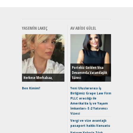
YASEMIN LAKEÇ
AV ABIDE GÜLEL
Alınır M
Durulma
Yönleriy
Hybrid (
Portekiz Golden Visa
Devamında Vatandaşlık
Herkese Merhabaa,
Süreci
Alpine A2
Çağın Ce
Ben Kimim?
Yeni Uluslararası İş
Birliğimiz Grape Law Firm
EAT8’e V
PLLC aracılığı ile
Merhaba:
Amerika’da İş ve Yaşam
Mild-Hyb
İmkanları- E-2 Yatırımcı
Verimli?
Vizesi
Crossove
Vergi ve vize avantajlı
Yaramaz
pasaport hakkı-Vanuatu
Puma ST
Yakıyor 
Yatırım Yoluyla Türk