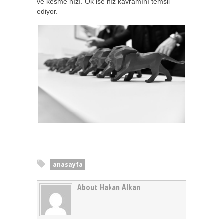
ve kesme hızı. Ok ise hız kavramını temsil
ediyor.
anasayfa
About Hakan Alkan