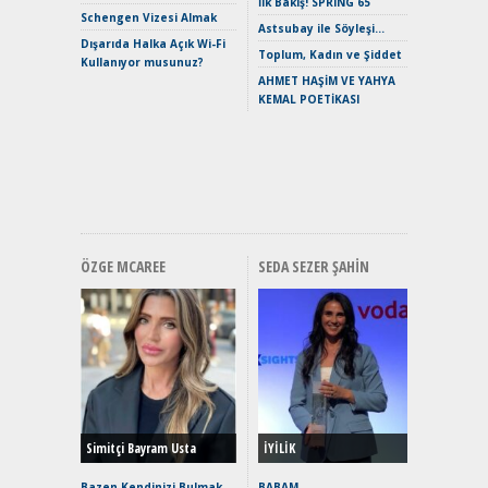
İlk Bakış! SPRING 65
Mild-Hyb
Schengen Vizesi Almak
Verimli?
Astsubay ile Söyleşi…
Dışarıda Halka Açık Wi-Fi
Crossove
Toplum, Kadın ve Şiddet
Kullanıyor musunuz?
Yaramaz
AHMET HAŞİM VE YAHYA
Puma ST
KEMAL POETİKASI
Yakıyor 
Mercede
ve En Yakı
Premium 
Hızlı Şar
ÖZGE MCAREE
SEDA SEZER ŞAHIN
Alınır M
Durulma
Yönleriy
Hybrid (
Simitçi Bayram Usta
İYİLİK
Alpine A2
Çağın Ce
Bazen Kendinizi Bulmak
BABAM…