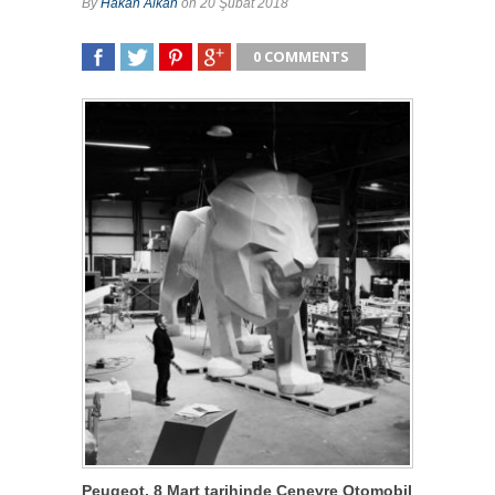
By
Hakan Alkan
on 20 Şubat 2018
0 COMMENTS
SHARE
TWEET
SHARE
SHARE
Peugeot, 8 Mart tarihinde Cenevre Otomobil