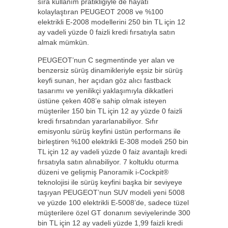
sıra kullanım pratikliğiyle de hayatı
kolaylaştıran PEUGEOT 2008 ve %100
elektrikli E-2008 modellerini 250 bin TL için 12
ay vadeli yüzde 0 faizli kredi fırsatıyla satın
almak mümkün.
PEUGEOT’nun C segmentinde yer alan ve
benzersiz sürüş dinamikleriyle eşsiz bir sürüş
keyfi sunan, her açıdan göz alıcı fastback
tasarımı ve yenilikçi yaklaşımıyla dikkatleri
üstüne çeken 408’e sahip olmak isteyen
müşteriler 150 bin TL için 12 ay yüzde 0 faizli
kredi fırsatından yararlanabiliyor. Sıfır
emisyonlu sürüş keyfini üstün performans ile
birleştiren %100 elektrikli E-308 modeli 250 bin
TL için 12 ay vadeli yüzde 0 faiz avantajlı kredi
fırsatıyla satın alınabiliyor. 7 koltuklu oturma
düzeni ve gelişmiş Panoramik i-Cockpit®
teknolojisi ile sürüş keyfini başka bir seviyeye
taşıyan PEUGEOT’nun SUV modeli yeni 5008
ve yüzde 100 elektrikli E-5008’de, sadece tüzel
müşterilere özel GT donanım seviyelerinde 300
bin TL için 12 ay vadeli yüzde 1,99 faizli kredi