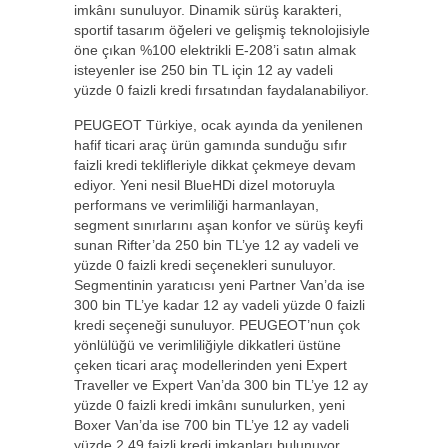
imkânı sunuluyor. Dinamik sürüş karakteri,
sportif tasarım öğeleri ve gelişmiş teknolojisiyle
öne çıkan %100 elektrikli E-208’i satın almak
isteyenler ise 250 bin TL için 12 ay vadeli
yüzde 0 faizli kredi fırsatından faydalanabiliyor.
PEUGEOT Türkiye, ocak ayında da yenilenen
hafif ticari araç ürün gamında sunduğu sıfır
faizli kredi teklifleriyle dikkat çekmeye devam
ediyor. Yeni nesil BlueHDi dizel motoruyla
performans ve verimliliği harmanlayan,
segment sınırlarını aşan konfor ve sürüş keyfi
sunan Rifter’da 250 bin TL’ye 12 ay vadeli ve
yüzde 0 faizli kredi seçenekleri sunuluyor.
Segmentinin yaratıcısı yeni Partner Van’da ise
300 bin TL’ye kadar 12 ay vadeli yüzde 0 faizli
kredi seçeneği sunuluyor. PEUGEOT’nun çok
yönlülüğü ve verimliliğiyle dikkatleri üstüne
çeken ticari araç modellerinden yeni Expert
Traveller ve Expert Van’da 300 bin TL’ye 12 ay
yüzde 0 faizli kredi imkânı sunulurken, yeni
Boxer Van’da ise 700 bin TL’ye 12 ay vadeli
yüzde 2,49 faizli kredi imkanları bulunuyor.