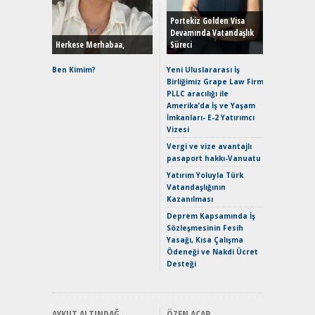
Yönleriy
Hybrid (
Portekiz Golden Visa
Devamında Vatandaşlık
Herkese Merhabaa,
Süreci
Alpine A2
Çağın Ce
Ben Kimim?
Yeni Uluslararası İş
Birliğimiz Grape Law Firm
EAT8’e V
PLLC aracılığı ile
Merhaba:
Amerika’da İş ve Yaşam
Mild-Hyb
İmkanları- E-2 Yatırımcı
Verimli?
Vizesi
Crossove
Vergi ve vize avantajlı
Yaramaz
pasaport hakkı-Vanuatu
Puma ST
Yakıyor 
Yatırım Yoluyla Türk
Vatandaşlığının
Mercede
Kazanılması
ve En Yakı
Premium 
Deprem Kapsamında İş
Hızlı Şar
Sözleşmesinin Fesih
Yasağı, Kısa Çalışma
Ödeneği ve Nakdi Ücret
Desteği
AYKUT ALTINDAĞ
ÖZEN ACAR