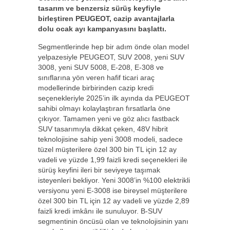
tasarım ve benzersiz sürüş keyfiyle
birleştiren PEUGEOT, cazip avantajlarla
dolu ocak ayı kampanyasını başlattı.
Segmentlerinde hep bir adım önde olan model
yelpazesiyle PEUGEOT, SUV 2008, yeni SUV
3008, yeni SUV 5008, E-208, E-308 ve
sınıflarına yön veren hafif ticari araç
modellerinde birbirinden cazip kredi
seçenekleriyle 2025’in ilk ayında da PEUGEOT
sahibi olmayı kolaylaştıran fırsatlarla öne
çıkıyor. Tamamen yeni ve göz alıcı fastback
SUV tasarımıyla dikkat çeken, 48V hibrit
teknolojisine sahip yeni 3008 modeli, sadece
tüzel müşterilere özel 300 bin TL için 12 ay
vadeli ve yüzde 1,99 faizli kredi seçenekleri ile
sürüş keyfini ileri bir seviyeye taşımak
isteyenleri bekliyor. Yeni 3008’in %100 elektrikli
versiyonu yeni E-3008 ise bireysel müşterilere
özel 300 bin TL için 12 ay vadeli ve yüzde 2,89
faizli kredi imkânı ile sunuluyor. B-SUV
segmentinin öncüsü olan ve teknolojisinin yanı