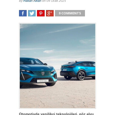
By
Hakan Alkan
on 04 Ocak 2025
0 COMMENTS
SHARE
TWEET
SHARE
SHARE
Otomotivde yenilikçi teknolojileri, göz alıcı