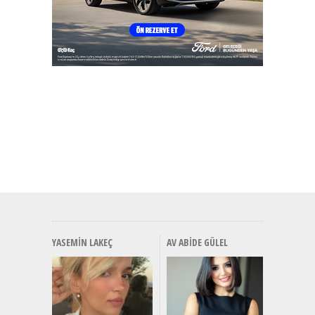
YASEMIN LAKEÇ
AV ABIDE GÜLEL
Alınır M
Durulma