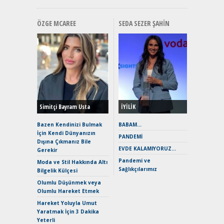
ÖZGE MCAREE
SEDA SEZER ŞAHIN
Alınır M
Durulma
Yönleriy
Hybrid (
Simitçi Bayram Usta
İYİLİK
Alpine A2
Çağın Ce
Bazen Kendinizi Bulmak
BABAM…
İçin Kendi Dünyanızın
EAT8’e V
PANDEMİ
Dışına Çıkmanız Bile
Merhaba:
EVDE KALAMIYORUZ…
Gerekir
Mild-Hyb
Pandemi ve
Verimli?
Moda ve Stil Hakkında Altı
Sağlıkçılarımız
Bilgelik Külçesi
Crossove
Yaramaz
Olumlu Düşünmek veya
Puma ST
Olumlu Hareket Etmek
Yakıyor 
Hareket Yoluyla Umut
Mercede
Yaratmak İçin 3 Dakika
ve En Yakı
Yeterli