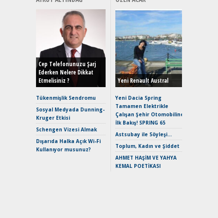
Alınır M
Durulma
Yönleriy
Hybrid (
Cep Telefonunuzu Şarj
Ederken Nelere Dikkat
Etmelisiniz ?
Yeni Renault Austral
Alpine A2
Çağın Ce
Tükenmişlik Sendromu
Yeni Dacia Spring
Tamamen Elektrikle
EAT8’e V
Sosyal Medyada Dunning-
Çalışan Şehir Otomobiline
Merhaba:
Kruger Etkisi
İlk Bakış! SPRING 65
Mild-Hyb
Schengen Vizesi Almak
Verimli?
Astsubay ile Söyleşi…
Dışarıda Halka Açık Wi-Fi
Crossove
Toplum, Kadın ve Şiddet
Kullanıyor musunuz?
Yaramaz
AHMET HAŞİM VE YAHYA
Puma ST
KEMAL POETİKASI
Yakıyor 
Mercede
ve En Yakı
Premium 
Hızlı Şar