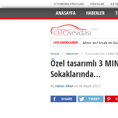
OTOMOBİL FİYATLARI
VİDEOLAR
İLETİ
ANASAYFA
HABERLER
T
Alınır mı? Uzak mı D
SON DAKIKA HABER
Alpine A290 GTS: Diji
EAT8’e Veda, Elektriğ
Home
>
Haberler
>
Özel tasarımlı 3 MINI 
Özel tasarımlı 3 MI
Crossover Dünyasını
Mercedes-Benz Otomoti
Sokaklarında…
Keskin Hatlar, GR Ru
Geleceğin Kompakt El
By
Hakan Alkan
on 09 Mayıs 2013
Pazarın Lideri, Jurini
SHARE
TWEET
S
Hem Şehirli Hem Tasa
TURKA’nın Dev Ağı İçin