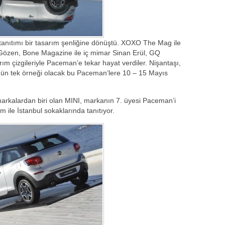
 tanıtımı bir tasarım şenliğine dönüştü. XOXO The Mag ile
Gözen, Bone Magazine ile iç mimar Sinan Erül, GQ
ım çizgileriyle Paceman’e tekar hayat verdiler. Nişantaşı,
nün tek örneği olacak bu Paceman’lere 10 – 15 Mayıs
n markalardan biri olan MINI, markanın 7. üyesi Paceman’i
ım ile İstanbul sokaklarında tanıtıyor.