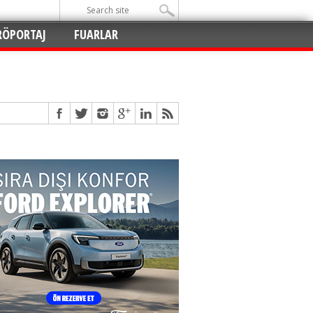
RÖPORTAJ
FUARLAR
Açıldı
!
!