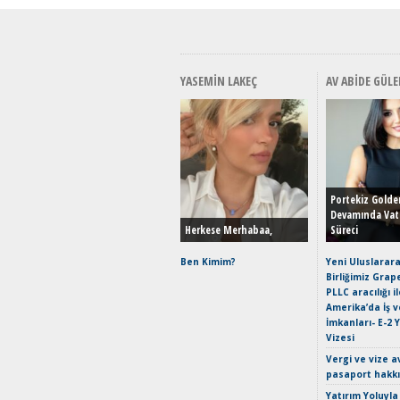
YASEMIN LAKEÇ
AV ABIDE GÜLE
Portekiz Golde
Devamında Vat
Herkese Merhabaa,
Süreci
Ben Kimim?
Yeni Uluslarara
Birliğimiz Grap
PLLC aracılığı i
Amerika’da İş 
İmkanları- E-2 
Vizesi
Vergi ve vize a
pasaport hakk
Yatırım Yoluyla