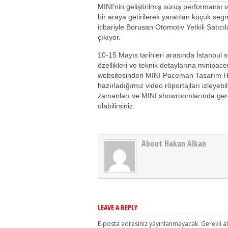
MINI’nin geliştirilmiş sürüş performansı v
bir araya getirilerek yaratılan küçük se
itibariyle Borusan Otomotiv Yetkili Satıcı
çıkıyor.
10-15 Mayıs tarihleri arasında İstanbul 
özellikleri ve teknik detaylarına minipa
websitesinden MINI Paceman Tasarım Hare
hazırladığımız video röportajları izleyebi
zamanları ve MINI showroomlarında gerçekl
olabilirsiniz.
About Hakan Alkan
LEAVE A REPLY
E-posta adresiniz yayınlanmayacak.
Gerekli a