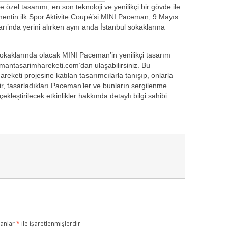
e özel tasarımı, en son teknoloji ve yenilikçi bir gövde ile
gmentin ilk Spor Aktivite Coupé’si MINI Paceman, 9 Mayıs
ları’nda yerini alırken aynı anda İstanbul sokaklarına
sokaklarında olacak MINI Paceman’in yenilikçi tasarım
cemantasarimhareketi.com’dan ulaşabilirsiniz. Bu
keti projesine katılan tasarımcılarla tanışıp, onlarla
lir, tasarladıkları Paceman’ler ve bunların sergilenme
eştirilecek etkinlikler hakkında detaylı bilgi sahibi
lanlar
*
ile işaretlenmişlerdir