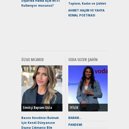
Dışarıda Halka Açık Wi-Fi
Crossove
Toplum, Kadın ve Şiddet
Kullanıyor musunuz?
Yaramaz
AHMET HAŞİM VE YAHYA
Puma ST
KEMAL POETİKASI
Yakıyor 
Mercede
ve En Yakı
Premium 
Hızlı Şar
ÖZGE MCAREE
SEDA SEZER ŞAHIN
Alınır M
Durulma
Yönleriy
Hybrid (
Simitçi Bayram Usta
İYİLİK
Alpine A2
Çağın Ce
Bazen Kendinizi Bulmak
BABAM…
İçin Kendi Dünyanızın
EAT8’e V
PANDEMİ
Dışına Çıkmanız Bile
Merhaba: