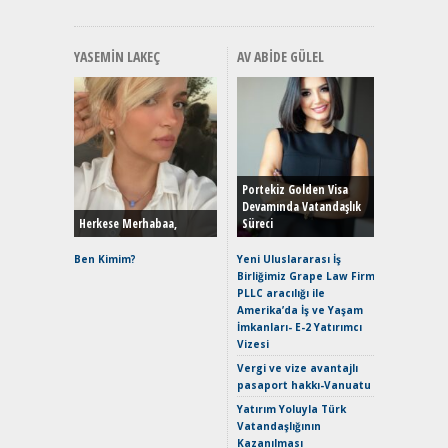
YASEMIN LAKEÇ
AV ABIDE GÜLEL
Alınır M
Durulma
Yönleriy
Hybrid (
Portekiz Golden Visa
Devamında Vatandaşlık
Herkese Merhabaa,
Süreci
Alpine A2
Çağın Ce
Ben Kimim?
Yeni Uluslararası İş
Birliğimiz Grape Law Firm
EAT8’e V
PLLC aracılığı ile
Merhaba:
Amerika’da İş ve Yaşam
Mild-Hyb
İmkanları- E-2 Yatırımcı
Verimli?
Vizesi
Crossove
Vergi ve vize avantajlı
Yaramaz
pasaport hakkı-Vanuatu
Puma ST
Yakıyor 
Yatırım Yoluyla Türk
Vatandaşlığının
Mercede
Kazanılması
ve En Yakı