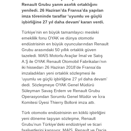
Renault Grubu yarım asırlık ortaklığını
yeniledi. 26 Haziran’da Fransa’da yapılan
imza töreninde taraflar ‘uyumlu ve güçlü
işbirliğine 27 yıl daha devam’ kararı verdi.
Türkiye’nin en büyük tamamlayıcı mesleki
emeklilik fonu OYAK ve dünya otomotiv
endüstrisinin en büyük oyuncularından Renault
Grubu arasındaki 50 yıllık ortaklık güven
tazeledi. MAİS Motorlu Araçlar İmal ve Satış
A.Ş ile OYAK Renault Otomobil Fabrikaları’nın
iki hissedarı 26 Haziran 2018’de Fransa’da
imzaladıkları yeni ortaklık sözleşmesi ile
‘uyumlu ve güçlü işbirliğine 27 yıl daha devam’
dedi. Sözleşmeye OYAK Genel Müdürü
Süleyman Savaş Erdem ve Renault Grubu
Operasyondan Sorumlu Genel Müdür ve İcra
Komitesi Üyesi Thierry Bolloré imza attı.
Türk otomotiv endüstrisinin en köklü işbirliğini
yeni döneme taşıyan sözleşme, Renault
Grubu’nun Türkiye’deki endüstriyel ve ticari
faaliyetlerini kapsıyor. MAİS, Renault ve Dacia