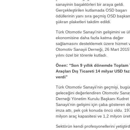
sanayinin başaktörleri bir araya geldi.
Gerçekleştirilen kutlamada OSD başarı
ödüllerinin yanı sıra geçmiş OSD başkan
şükran plaketleri takdim edildi.
Türk Otomotiv Sanayi’nin gelişimini ve ü
ekonomisine daha fazla katma değer
sağlamasını desteklemek üzere hizmet 
Otomotiv Sanayii Derneği, 26 Mart 2015’
yılını özel bir törenle kutladı.
Önen: “Son 9 yıllık dönemde Toplam 
Araçları Dış Ticareti 14 milyar USD faz
verdi”
Türk Otomotiv Sanayii’nin geçmişi, bug
geleceğini değerlendiren Otomotiv Sanay
Derneği Yönetim Kurulu Başkanı Kudret
Sanayii’nin gelişimi için çaba gösteren de
imza attı, pek çok konuda öncü oldu. 19
milyon araç kapasitesi ve 1,2 milyon üret
Sektörün kendi profesyonellerini yetiştir