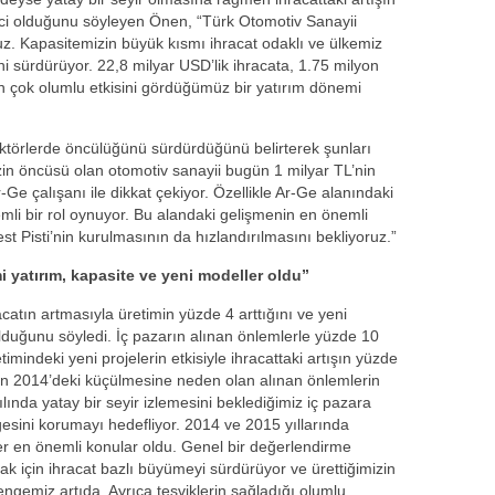
ci olduğunu söyleyen Önen, “Türk Otomotiv Sanayii
z. Kapasitemizin büyük kısmı ihracat odaklı ve ülkemiz
i sürdürüyor. 22,8 milyar USD’lik ihracata, 1.75 milyon
rin çok olumlu etkisini gördüğümüz bir yatırım dönemi
ktörlerde öncülüğünü sürdürdüğünü belirterek şunları
zin öncüsü olan otomotiv sanayii bugün 1 milyar TL’nin
-Ge çalışanı ile dikkat çekiyor. Özellikle Ar-Ge alanındaki
mli bir rol oynuyor. Bu alandaki gelişmenin en önemli
st Pisti’nin kurulmasının da hızlandırılmasını bekliyoruz.”
 yatırım, kapasite ve yeni modeller oldu”
atın artmasıyla üretimin yüzde 4 arttığını ve yeni
lduğunu söyledi. İç pazarın alınan önlemlerle yüzde 10
timindeki yeni projelerin etkisiyle ihracattaki artışın yüzde
rının 2014’deki küçülmesine neden olan alınan önlemlerin
yılında yatay bir seyir izlemesini beklediğimiz iç pazara
esini korumayı hedefliyor. 2014 ve 2015 yıllarında
ler en önemli konular oldu. Genel bir değerlendirme
ak için ihracat bazlı büyümeyi sürdürüyor ve ürettiğimizin
dengemiz artıda. Ayrıca teşviklerin sağladığı olumlu