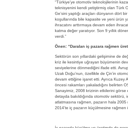
“Türkiye’ye otomotiv teknolojilerinin ka
teknisyenini kendi yetiştirmiş olan Türk O
Ge’sini yaptığı araçları dünyanın dört b
koşullarında bile kapasite ve yeni ürün
ihracatını arttırmaya devam eden ihrac
katma değer yaratıyor. Son 9 yıllık dönem
verdi.”
Önen: “Daralan iç pazara rağmen üreti
Sektörün son yıllardaki gelişimine de d
kriz ile kesintiye uğrayan büyümenin dev
seviyelerine dönmediğini ifade etti. Avr
Uzak Doğu’nun, özellikle de Çin’in otom
devam ettiğine işaret etti. Ayrıca Kuzey
öncesi rakamları yakaladığını belirten O
Sanayimiz, 2008 krizinin etkilerini görse
detayda bakıldığında otomotiv sektörü, iç
atlatmasına rağmen, pazarın hala 2005 
2014’te iç pazarın küçülmesine rağmen ür
İç pazarda küçülme ve üretimde de nered