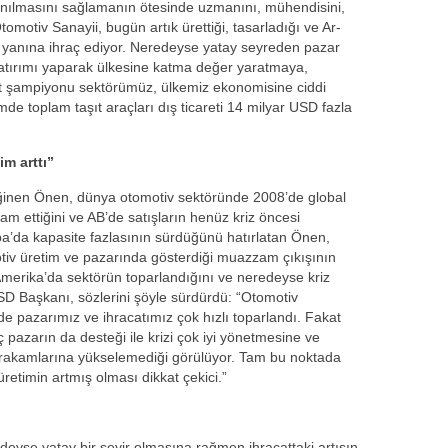
zanılmasını sağlamanın ötesinde uzmanını, mühendisini,
tomotiv Sanayii, bugün artık ürettiği, tasarladığı ve Ar-
ir yanına ihraç ediyor. Neredeyse yatay seyreden pazar
 yatırımı yaparak ülkesine katma değer yaratmaya,
at şampiyonu sektörümüz, ülkemiz ekonomisine ciddi
de toplam taşıt araçları dış ticareti 14 milyar USD fazla
m arttı”
eğinen Önen, dünya otomotiv sektöründe 2008’de global
am ettiğini ve AB’de satışların henüz kriz öncesi
upa’da kapasite fazlasının sürdüğünü hatırlatan Önen,
otiv üretim ve pazarında gösterdiği muazzam çıkışının
 Amerika’da sektörün toparlandığını ve neredeyse kriz
SD Başkanı, sözlerini şöyle sürdürdü: “Otomotiv
 de pazarımız ve ihracatımız çok hızlı toparlandı. Fakat
 pazarın da desteği ile krizi çok iyi yönetmesine ve
rakamlarına yükselemediği görülüyor. Tam bu noktada
etimin artmış olması dikkat çekici.”
eyse yatay bir seyir olmasına rağmen ihracattaki artışın