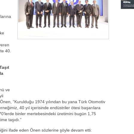
larına
lke
veren
te 40.
Taşıt
la
ünü ve
ii
 Önen, “Kurulduğu 1974 yılından bu yana Türk Otomotiv
rneğimiz, 40 yıl içerisinde endüstriler ötesi başarılara
70’lerde binler mertebesindeki üretimini bugün 1,75
ime taşıdı.”
diğini ifade eden Önen sözlerine şöyle devam etti: