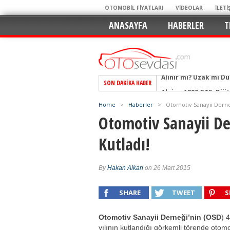
OTOMOBİL FİYATLARI
VİDEOLAR
İLETİ
ANASAYFA
HABERLER
T
SON DAKIKA HABER
Alpine A290 GTS: Diji
EAT8’e Veda, Elektriğ
Home
>
Haberler
>
Otomotiv Sanayii Derneği
Crossover Dünyasını
Otomotiv Sanayii Der
Mercedes-Benz Otomoti
Kutladı!
Keskin Hatlar, GR Ru
Geleceğin Kompakt El
By
Hakan Alkan
on 26 Mart 2015
Pazarın Lideri, Jurini
Hem Şehirli Hem Tasa
SHARE
TWEET
S
TURKA’nın Dev Ağı İçin
Otomotiv Sanayii Derneği’nin (OSD
) 
Alınır mı? Uzak mı D
yılının kutlandığı görkemli törende otomo