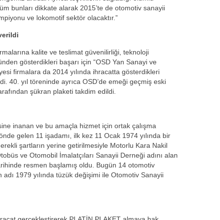
 Tüm bunları dikkate alarak 2015’te de otomotiv sanayii
ampiyonu ve lokomotif sektör olacaktır.”
erildi
rmalarına kalite ve teslimat güvenilirliği, teknoloji
yönünden gösterdikleri başarı için “OSD Yan Sanayi ve
yesi firmalara da 2014 yılında ihracatta gösterdikleri
ildi. 40. yıl töreninde ayrıca OSD’de emeği geçmiş eski
fından şükran plaketi takdim edildi.
sine inanan ve bu amaçla hizmet için ortak çalışma
nde gelen 11 işadamı, ilk kez 11 Ocak 1974 yılında bir
ekli şartların yerine getirilmesiyle Motorlu Kara Nakil
tobüs ve Otomobil İmalatçıları Sanayii Derneği adını alan
tarihinde resmen başlamış oldu. Bugün 14 otomotiv
in adı 1979 yılında tüzük değişimi ile Otomotiv Sanayii
 ihracat gerçekleştirerek PLATİN PLAKET almaya hak