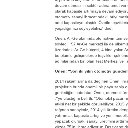
devam etmesinin sektör adına umut veri
olarak kapasite artırmaya devam ediyoru
otomotiv sanayi ihracat odaklı büyümesin
adet kapasiteye ulaştık. Özetle teşvikle
yaşadığımızı söyleyebiliriz” dedi.
Önen, Ar-Ge alanında otomotivin tüm se
söyledi: “57 Ar-Ge merkezi ile de ülkemi
üzerindeki Ar-Ge bütçesi, 4 bine yakın Ar
bu olumlu gelişmelerde teşvikler çok öne
adımlarından biri olan Test Merkezi ve Te
Önen: “Son iki yılın otomotiv gündemi
2014 rakamlarına da değinen Önen, ihrac
projelerin bunda önemli bir paya sahip o
gerilediğini hatırlatan Önen, otomobil üre
7’ye ulaştığını belirtti. “Otomobil paza
etkisi net bir şekilde görülebiliyor. 2015 
rağmen sanayimiz, 2014 yılı üretim deng
yatırımlar, kapasite artışı ve yeni model
yapacak olursak, sanayi üretimini arttırm
yüzde 75’ini ihraç ediyoruz. Dış ticaret 