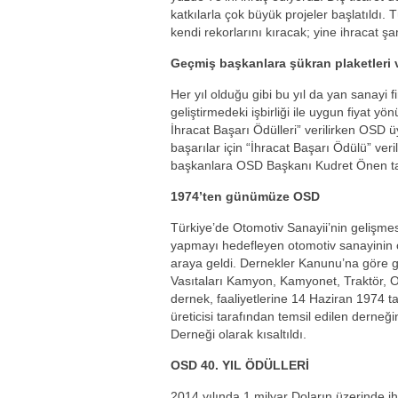
katkılarla çok büyük projeler başlatıldı.
kendi rekorlarını kıracak; yine ihracat ş
Geçmiş başkanlara şükran plaketleri v
Her yıl olduğu gibi bu yıl da yan sanayi fi
geliştirmedeki işbirliği ile uygun fiyat 
İhracat Başarı Ödülleri” verilirken OSD ü
başarılar için “İhracat Başarı Ödülü” ver
başkanlara OSD Başkanı Kudret Önen tara
1974’ten günümüze OSD
Türkiye’de Otomotiv Sanayii’nin gelişme
yapmayı hedefleyen otomotiv sanayinin ö
araya geldi. Dernekler Kanunu’na göre ger
Vasıtaları Kamyon, Kamyonet, Traktör, O
dernek, faaliyetlerine 14 Haziran 1974 
üreticisi tarafından temsil edilen derneğ
Derneği olarak kısaltıldı.
OSD 40. YIL ÖDÜLLERİ
2014 yılında 1 milyar Doların üzerinde