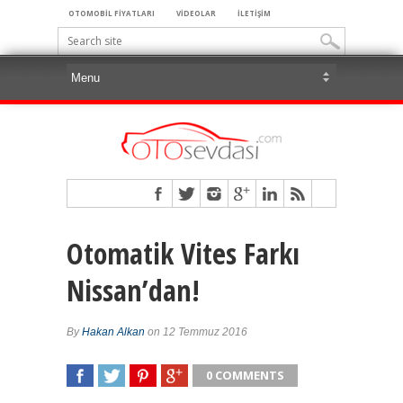
OTOMOBİL FİYATLARI
VİDEOLAR
İLETİŞİM
Otomatik Vites Farkı
Nissan’dan!
By
Hakan Alkan
on 12 Temmuz 2016
0 COMMENTS
SHARE
TWEET
SHARE
SHARE