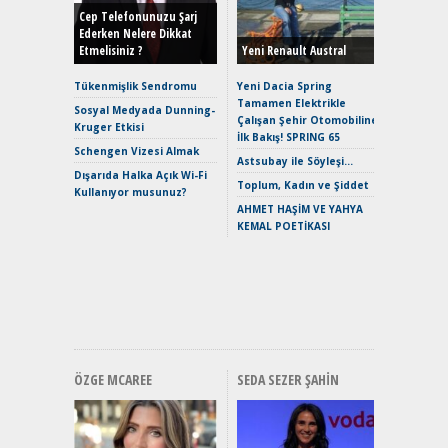
Hybrid (
Cep Telefonunuzu Şarj
Ederken Nelere Dikkat
Etmelisiniz ?
Yeni Renault Austral
Alpine A2
Çağın Ce
Tükenmişlik Sendromu
Yeni Dacia Spring
Tamamen Elektrikle
EAT8’e V
Sosyal Medyada Dunning-
Çalışan Şehir Otomobiline
Merhaba:
Kruger Etkisi
İlk Bakış! SPRING 65
Mild-Hyb
Schengen Vizesi Almak
Verimli?
Astsubay ile Söyleşi…
Dışarıda Halka Açık Wi-Fi
Crossove
Toplum, Kadın ve Şiddet
Kullanıyor musunuz?
Yaramaz
AHMET HAŞİM VE YAHYA
Puma ST
KEMAL POETİKASI
Yakıyor 
Mercede
ve En Yakı
Premium 
Hızlı Şar
ÖZGE MCAREE
SEDA SEZER ŞAHIN