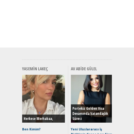
YASEMIN LAKEÇ
AV ABIDE GÜLEL
Alınır M
Durulma
Yönleriy
Hybrid (
Portekiz Golden Visa
Devamında Vatandaşlık
Herkese Merhabaa,
Süreci
Alpine A2
Çağın Ce
Ben Kimim?
Yeni Uluslararası İş