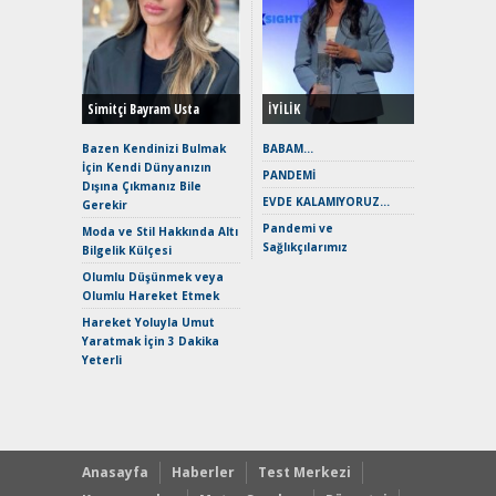
Alınır M
Durulma
Yönleriy
Hybrid (
Simitçi Bayram Usta
İYİLİK
Alpine A2
Çağın Ce
Bazen Kendinizi Bulmak
BABAM…
İçin Kendi Dünyanızın
EAT8’e V
PANDEMİ
Dışına Çıkmanız Bile
Merhaba:
EVDE KALAMIYORUZ…
Gerekir
Mild-Hyb
Pandemi ve
Verimli?
Moda ve Stil Hakkında Altı
Sağlıkçılarımız
Bilgelik Külçesi
Crossove
Yaramaz
Olumlu Düşünmek veya
Puma ST
Olumlu Hareket Etmek
Yakıyor 
Hareket Yoluyla Umut
Mercede
Yaratmak İçin 3 Dakika
ve En Yakı
Yeterli
Premium 
Hızlı Şar
Anasayfa
Haberler
Test Merkezi