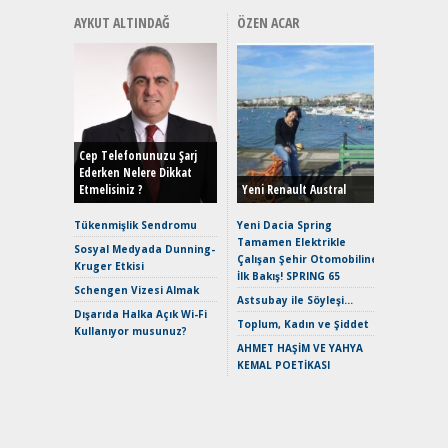
AYKUT ALTINDAĞ
ÖZEN ACAR
Alınır M
Durulma
Yönleriy
Hybrid (
Cep Telefonunuzu Şarj
Ederken Nelere Dikkat
Etmelisiniz ?
Yeni Renault Austral
Alpine A2
Çağın Ce
Tükenmişlik Sendromu
Yeni Dacia Spring
Tamamen Elektrikle
EAT8’e V
Sosyal Medyada Dunning-
Çalışan Şehir Otomobiline
Merhaba:
Kruger Etkisi
İlk Bakış! SPRING 65
Mild-Hyb
Schengen Vizesi Almak
Verimli?
Astsubay ile Söyleşi…
Dışarıda Halka Açık Wi-Fi
Crossove
Toplum, Kadın ve Şiddet
Kullanıyor musunuz?
Yaramaz
AHMET HAŞİM VE YAHYA
Puma ST
KEMAL POETİKASI
Yakıyor 
Mercede
ve En Yakı
Premium 
Hızlı Şar