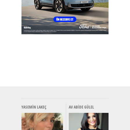
YASEMIN LAKEÇ
AV ABIDE GÜLEL
Alınır M