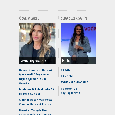
ÖZGE MCAREE
SEDA SEZER ŞAHIN
Alınır M
Durulma
Yönleriy
Hybrid (
Simitçi Bayram Usta
İYİLİK
Alpine A2
Çağın Ce
Bazen Kendinizi Bulmak
BABAM…
İçin Kendi Dünyanızın
EAT8’e V
PANDEMİ
Dışına Çıkmanız Bile
Merhaba:
EVDE KALAMIYORUZ…
Gerekir
Mild-Hyb
Pandemi ve
Verimli?
Moda ve Stil Hakkında Altı
Sağlıkçılarımız
Bilgelik Külçesi
Crossove
Yaramaz
Olumlu Düşünmek veya
Puma ST
Olumlu Hareket Etmek
Yakıyor 
Hareket Yoluyla Umut
Mercede
Yaratmak İçin 3 Dakika