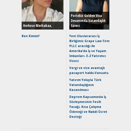
Durulma
Yönleriy
Hybrid (
Portekiz Golden Visa
Devamında Vatandaşlık
Herkese Merhabaa,
Süreci
Alpine A2
Çağın Ce
Ben Kimim?
Yeni Uluslararası İş
Birliğimiz Grape Law Firm
EAT8’e V
PLLC aracılığı ile
Merhaba:
Amerika’da İş ve Yaşam
Mild-Hyb
İmkanları- E-2 Yatırımcı
Verimli?
Vizesi
Crossove
Vergi ve vize avantajlı
Yaramaz
pasaport hakkı-Vanuatu
Puma ST
Yakıyor 
Yatırım Yoluyla Türk
Vatandaşlığının
Mercede
Kazanılması
ve En Yakı
Premium 
Deprem Kapsamında İş
Hızlı Şar
Sözleşmesinin Fesih
Yasağı, Kısa Çalışma
Ödeneği ve Nakdi Ücret
Desteği