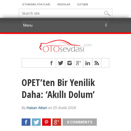
OTOMOBİL FİYATLARI
VİDEOLAR
İLETİŞİM
OPET’ten Bir Yenilik
Daha: ‘Akıllı Dolum’
By
Hakan Alkan
on 05 Aralık 2016
0 COMMENTS
SHARE
TWEET
SHARE
SHARE