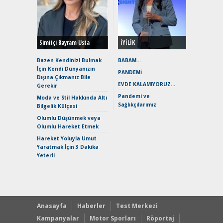
Durulma
Yönleriy
Hybrid (
Simitçi Bayram Usta
İYİLİK
Alpine A2
Çağın Ce
Bazen Kendinizi Bulmak
BABAM…
İçin Kendi Dünyanızın
EAT8’e V
PANDEMİ
Dışına Çıkmanız Bile
Merhaba:
EVDE KALAMIYORUZ…
Gerekir
Mild-Hyb
Pandemi ve
Verimli?
Moda ve Stil Hakkında Altı
Sağlıkçılarımız
Bilgelik Külçesi
Crossove
Yaramaz
Olumlu Düşünmek veya
Puma ST
Olumlu Hareket Etmek
Yakıyor 
Hareket Yoluyla Umut
Mercede
Yaratmak İçin 3 Dakika
ve En Yakı
Yeterli
Premium 
Hızlı Şar
Anasayfa
Haberler
Test Merkezi
Kampanyalar
Motor Sporları
Röportaj