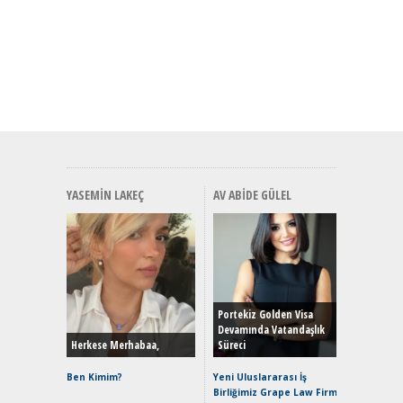
YASEMIN LAKEÇ
AV ABIDE GÜLEL
Alınır M
Durulma
Yönleriy
Hybrid (
Portekiz Golden Visa
Devamında Vatandaşlık
Herkese Merhabaa,
Süreci
Alpine A2
Çağın Ce
Ben Kimim?
Yeni Uluslararası İş
Birliğimiz Grape Law Firm
EAT8’e V