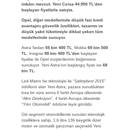
imkânı mevcut. Yeni Corsa 44.950 TL’den
başlayan fiyatlarla satışta.
Opel, diğer modellerinde düşük faiz kredi
avantajını güvenlik özellikleri, tasarımı ve
düşük yakıt tüketimiyle dikkat çeken tüm
modellerinde sunuyor.
Astra Sedan
55 bin 400 TL
, Mokka
69 bin 500
TL
, Insignia
99 bin 400 TL’den
başlayan
fiyatlar ile Opel müşterilerinin beğenisine
sunuluyor. Yeni Astra’nın başlangıç fiyatı ise
68
bin TL.
Led-Matrix far teknolojisi ile “
Safetybest 2015
”
ödüllünü alan Yeni Astra, pazara sunulduktan
kısa bir süre sonra 6 farklı Avrupa ülkesinde
“
Altın Direksiyon
”, 4 farklı Avrupa ülkesinde
“
Yılın Otomobili
” ödülüne layık görüldü.
Üst segment otomobillerde sunulan teknolojik
özelliklere sahip, 1.6 litre 136 beygirlik dizel
motor ve otomatik şanzıman seçenekli Yeni