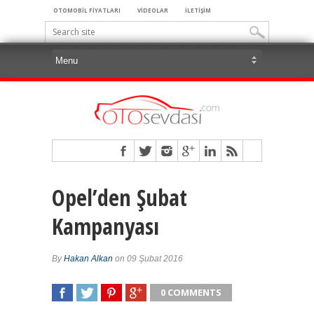
OTOMOBİL FİYATLARI
VİDEOLAR
İLETİŞİM
Opel’den Şubat
Kampanyası
By
Hakan Alkan
on 09 Şubat 2016
0 COMMENTS
SHARE
TWEET
SHARE
SHARE