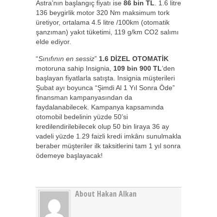
Astra’nın başlangıç fiyatı ise
86 bin TL
. 1.6 litre
136 beygirlik motor 320 Nm maksimum tork
üretiyor, ortalama 4.5 litre /100km (otomatik
şanzıman) yakıt tüketimi, 119 g/km CO
2
salımı
elde ediyor.
“
Sınıfının en sessiz
”
1.6 DİZEL OTOMATİK
motoruna sahip Insignia,
109 bin 900 TL
’den
başlayan fiyatlarla satışta. Insignia müşterileri
Şubat ayı boyunca “Şimdi Al 1 Yıl Sonra Öde”
finansman kampanyasından da
faydalanabilecek. Kampanya kapsamında
otomobil bedelinin yüzde 50’si
kredilendirilebilecek olup 50 bin liraya 36 ay
vadeli yüzde 1.29 faizli kredi imkânı sunulmakla
beraber müşteriler ilk taksitlerini tam 1 yıl sonra
ödemeye başlayacak!
About Hakan Alkan