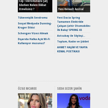
Hybrid (
Cep Telefonunuzu Şarj
Ederken Nelere Dikkat
Etmelisiniz ?
Yeni Renault Austral
Alpine A2
Çağın Ce
Tükenmişlik Sendromu
Yeni Dacia Spring
Tamamen Elektrikle
EAT8’e V
Sosyal Medyada Dunning-
Çalışan Şehir Otomobiline
Merhaba:
Kruger Etkisi
İlk Bakış! SPRING 65
Mild-Hyb
Schengen Vizesi Almak
Verimli?
Astsubay ile Söyleşi…
Dışarıda Halka Açık Wi-Fi
Crossove
Toplum, Kadın ve Şiddet
Kullanıyor musunuz?
Yaramaz
AHMET HAŞİM VE YAHYA
Puma ST
KEMAL POETİKASI
Yakıyor 
Mercede
ve En Yakı
Premium 
Hızlı Şar
ÖZGE MCAREE
SEDA SEZER ŞAHIN
Alınır M