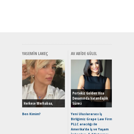
YASEMIN LAKEÇ
AV ABIDE GÜLEL
Alınır M
Durulma
Yönleriy
Hybrid (
Portekiz Golden Visa
Devamında Vatandaşlık
Herkese Merhabaa,
Süreci
Alpine A2
Çağın Ce
Ben Kimim?
Yeni Uluslararası İş
Birliğimiz Grape Law Firm
EAT8’e V
PLLC aracılığı ile
Merhaba:
Amerika’da İş ve Yaşam
Mild-Hyb