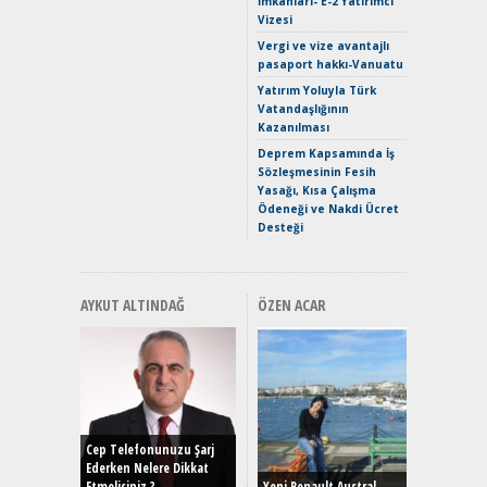
İmkanları- E-2 Yatırımcı
Verimli?
Vizesi
Crossove
Vergi ve vize avantajlı
Yaramaz
pasaport hakkı-Vanuatu
Puma ST
Yakıyor 
Yatırım Yoluyla Türk
Vatandaşlığının
Mercede
Kazanılması
ve En Yakı
Premium 
Deprem Kapsamında İş
Hızlı Şar
Sözleşmesinin Fesih
Yasağı, Kısa Çalışma
Ödeneği ve Nakdi Ücret
Desteği
AYKUT ALTINDAĞ
ÖZEN ACAR
Alınır M
Durulma
Yönleriy
Hybrid (
Cep Telefonunuzu Şarj
Ederken Nelere Dikkat
Etmelisiniz ?
Yeni Renault Austral