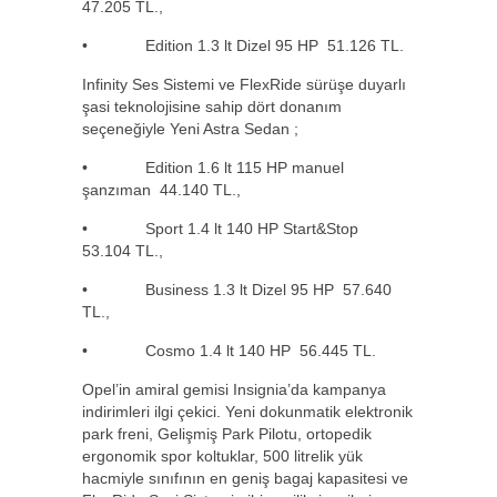
47.205 TL.,
• Edition 1.3 lt Dizel 95 HP 51.126 TL.
Infinity Ses Sistemi ve FlexRide sürüşe duyarlı
şasi teknolojisine sahip dört donanım
seçeneğiyle Yeni Astra Sedan ;
• Edition 1.6 lt 115 HP manuel
şanzıman 44.140 TL.,
• Sport 1.4 lt 140 HP Start&Stop
53.104 TL.,
• Business 1.3 lt Dizel 95 HP 57.640
TL.,
• Cosmo 1.4 lt 140 HP 56.445 TL.
Opel’in amiral gemisi Insignia’da kampanya
indirimleri ilgi çekici. Yeni dokunmatik elektronik
park freni, Gelişmiş Park Pilotu, ortopedik
ergonomik spor koltuklar, 500 litrelik yük
hacmiyle sınıfının en geniş bagaj kapasitesi ve