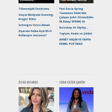
Alpine A2
Çağın Ce
Tükenmişlik Sendromu
Yeni Dacia Spring
Tamamen Elektrikle
EAT8’e V
Sosyal Medyada Dunning-
Çalışan Şehir Otomobiline
Merhaba:
Kruger Etkisi
İlk Bakış! SPRING 65
Mild-Hyb
Schengen Vizesi Almak
Verimli?
Astsubay ile Söyleşi…
Dışarıda Halka Açık Wi-Fi
Crossove
Toplum, Kadın ve Şiddet
Kullanıyor musunuz?
Yaramaz
AHMET HAŞİM VE YAHYA
Puma ST
KEMAL POETİKASI
Yakıyor 
Mercede
ve En Yakı
Premium 
Hızlı Şar
ÖZGE MCAREE
SEDA SEZER ŞAHIN
Alınır M
Durulma
Yönleriy