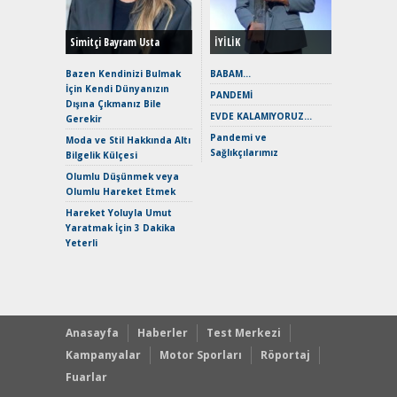
Hybrid (
Simitçi Bayram Usta
İYİLİK
Alpine A2
Çağın Ce
Bazen Kendinizi Bulmak
BABAM…
İçin Kendi Dünyanızın
EAT8’e V
PANDEMİ
Dışına Çıkmanız Bile
Merhaba:
EVDE KALAMIYORUZ…
Gerekir
Mild-Hyb
Pandemi ve
Verimli?
Moda ve Stil Hakkında Altı
Sağlıkçılarımız
Bilgelik Külçesi
Crossove
Yaramaz
Olumlu Düşünmek veya
Puma ST
Olumlu Hareket Etmek
Yakıyor 
Hareket Yoluyla Umut
Mercede
Yaratmak İçin 3 Dakika
ve En Yakı
Yeterli
Premium 
Hızlı Şar
Anasayfa
Haberler
Test Merkezi
Kampanyalar
Motor Sporları
Röportaj
Fuarlar