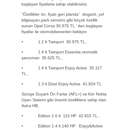
başlayan fiyatlarla sahip olabilirsiniz.
“Özellikler ön, fiyatı geri planda” sloganlı, yol
bilgisayarı,park sensörü gibi birçok özellik
sunan Opel Corsa 30.975 TL.’ den başlayan
fiyatlar ile otomobilseverleri bekliyor.
• 1.2 lt Twinport 30.975 TL.,
• 1.4 lt Twinport Essentia otomatik
şanzıman 35.625 TL.,
• 1.4 lt Twinport Enjoy Active 35.117
TL.,
• 1.3 lt Dizel Enjoy Active 41.824 TL.
Sürüşe Duyarlı Ön Farlar (AFL+) ve Kör Nokta
Uyarı Sistemi gibi önemli özelliklere sahip olan
Astra HB;
• Edition 1.6 lt. 115 HP 42.815 TL.,
• Edition 1.4 lt 140 HP Enjoy&Active