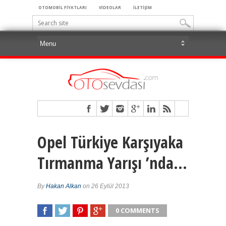
OTOMOBİL FİYATLARI
VİDEOLAR
İLETİŞİM
Opel Türkiye Karşıyaka
Tırmanma Yarışı ’nda…
By
Hakan Alkan
on 26 Eylül 2013
0 COMMENTS
SHARE
TWEET
SHARE
SHARE