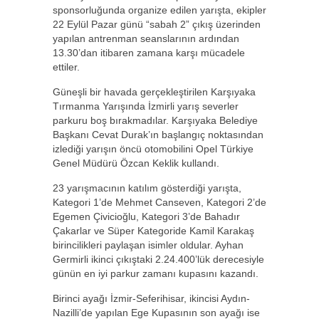
sponsorluğunda organize edilen yarışta, ekipler
22 Eylül Pazar günü “sabah 2” çıkış üzerinden
yapılan antrenman seanslarının ardından
13.30’dan itibaren zamana karşı mücadele
ettiler.
Güneşli bir havada gerçekleştirilen Karşıyaka
Tırmanma Yarışında İzmirli yarış severler
parkuru boş bırakmadılar. Karşıyaka Belediye
Başkanı Cevat Durak’ın başlangıç noktasından
izlediği yarışın öncü otomobilini Opel Türkiye
Genel Müdürü Özcan Keklik kullandı.
23 yarışmacının katılım gösterdiği yarışta,
Kategori 1’de Mehmet Canseven, Kategori 2’de
Egemen Çivicioğlu, Kategori 3’de Bahadır
Çakarlar ve Süper Kategoride Kamil Karakaş
birincilikleri paylaşan isimler oldular. Ayhan
Germirli ikinci çıkıştaki 2.24.400’lük derecesiyle
günün en iyi parkur zamanı kupasını kazandı.
Birinci ayağı İzmir-Seferihisar, ikincisi Aydın-
Nazilli’de yapılan Ege Kupasının son ayağı ise