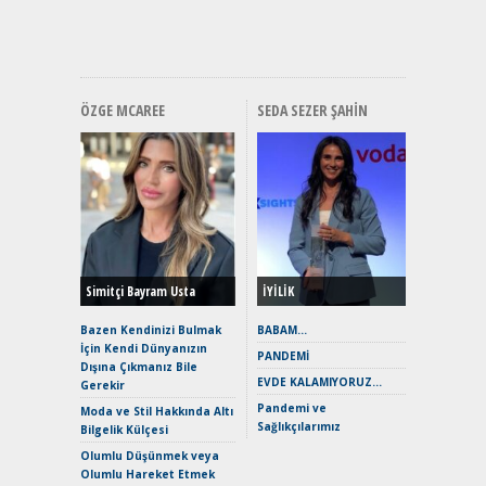
Premium 
Hızlı Şar
ÖZGE MCAREE
SEDA SEZER ŞAHIN
Alınır M
Durulma
Yönleriy
Hybrid (
Simitçi Bayram Usta
İYİLİK
Alpine A2
Çağın Ce
Bazen Kendinizi Bulmak
BABAM…
İçin Kendi Dünyanızın
EAT8’e V
PANDEMİ
Dışına Çıkmanız Bile
Merhaba:
EVDE KALAMIYORUZ…
Gerekir
Mild-Hyb
Pandemi ve
Verimli?
Moda ve Stil Hakkında Altı
Sağlıkçılarımız
Bilgelik Külçesi
Crossove
Yaramaz
Olumlu Düşünmek veya
Puma ST
Olumlu Hareket Etmek