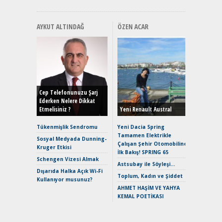
AYKUT ALTINDAĞ
ÖZEN ACAR
Alınır M
Durulma
Yönleriy
Hybrid (
Cep Telefonunuzu Şarj
Ederken Nelere Dikkat
Etmelisiniz ?
Yeni Renault Austral
Alpine A2
Çağın Ce
Tükenmişlik Sendromu
Yeni Dacia Spring
Tamamen Elektrikle
EAT8’e V
Sosyal Medyada Dunning-
Çalışan Şehir Otomobiline
Merhaba:
Kruger Etkisi
İlk Bakış! SPRING 65
Mild-Hyb
Schengen Vizesi Almak
Verimli?
Astsubay ile Söyleşi…
Dışarıda Halka Açık Wi-Fi
Crossove
Toplum, Kadın ve Şiddet
Kullanıyor musunuz?
Yaramaz
AHMET HAŞİM VE YAHYA
Puma ST
KEMAL POETİKASI
Yakıyor 
Mercede
ve En Yakı