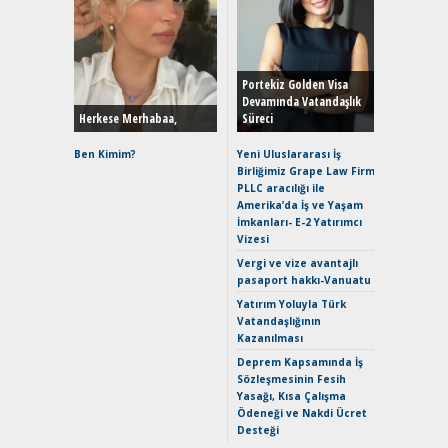
Alınır M
Durulma
Yönleriy
Hybrid (
Portekiz Golden Visa
Devamında Vatandaşlık
Herkese Merhabaa,
Süreci
Alpine A2
Çağın Ce
Ben Kimim?
Yeni Uluslararası İş
Birliğimiz Grape Law Firm
EAT8’e V
PLLC aracılığı ile
Merhaba:
Amerika’da İş ve Yaşam
Mild-Hyb
İmkanları- E-2 Yatırımcı
Verimli?
Vizesi
Crossove
Vergi ve vize avantajlı
Yaramaz
pasaport hakkı-Vanuatu
Puma ST
Yakıyor 
Yatırım Yoluyla Türk
Vatandaşlığının
Mercede
Kazanılması
ve En Yakı
Premium 
Deprem Kapsamında İş
Hızlı Şar
Sözleşmesinin Fesih
Yasağı, Kısa Çalışma
Ödeneği ve Nakdi Ücret
Desteği