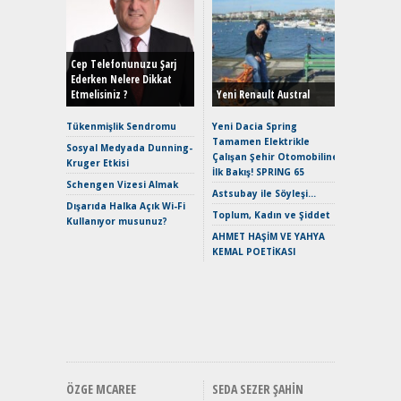
Alınır M
Durulma
Yönleriy
Hybrid (
Cep Telefonunuzu Şarj
Ederken Nelere Dikkat
Etmelisiniz ?
Yeni Renault Austral
Alpine A2
Çağın Ce
Tükenmişlik Sendromu
Yeni Dacia Spring
Tamamen Elektrikle
EAT8’e V
Sosyal Medyada Dunning-
Çalışan Şehir Otomobiline
Merhaba:
Kruger Etkisi
İlk Bakış! SPRING 65
Mild-Hyb
Schengen Vizesi Almak
Verimli?
Astsubay ile Söyleşi…
Dışarıda Halka Açık Wi-Fi
Crossove
Toplum, Kadın ve Şiddet
Kullanıyor musunuz?
Yaramaz
AHMET HAŞİM VE YAHYA
Puma ST
KEMAL POETİKASI
Yakıyor 
Mercede
ve En Yakı
Premium 
Hızlı Şar
ÖZGE MCAREE
SEDA SEZER ŞAHIN