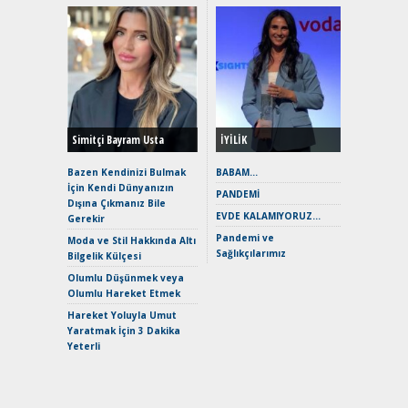
Alınır M
Durulma
Yönleriy
Hybrid (
Simitçi Bayram Usta
İYİLİK
Alpine A2
Çağın Ce
Bazen Kendinizi Bulmak
BABAM…
İçin Kendi Dünyanızın
EAT8’e V
PANDEMİ
Dışına Çıkmanız Bile
Merhaba:
EVDE KALAMIYORUZ…
Gerekir
Mild-Hyb
Pandemi ve
Verimli?
Moda ve Stil Hakkında Altı
Sağlıkçılarımız
Bilgelik Külçesi
Crossove
Yaramaz
Olumlu Düşünmek veya
Puma ST
Olumlu Hareket Etmek
Yakıyor 
Hareket Yoluyla Umut
Mercede
Yaratmak İçin 3 Dakika
ve En Yakı
Yeterli
Premium 
Hızlı Şar