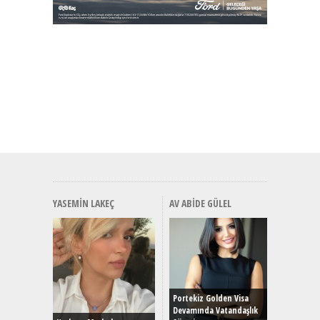
YASEMIN LAKEÇ
AV ABIDE GÜLEL
Alınır M
Durulma
Yönleriy
Hybrid (
Portekiz Golden Visa
Devamında Vatandaşlık