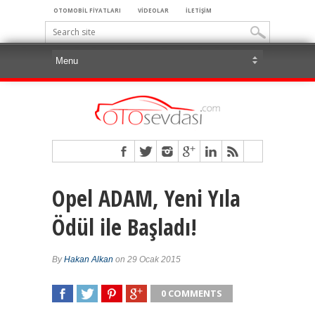
OTOMOBİL FİYATLARI
VİDEOLAR
İLETİŞİM
Opel ADAM, Yeni Yıla
Ödül ile Başladı!
By
Hakan Alkan
on 29 Ocak 2015
0 COMMENTS
SHARE
TWEET
SHARE
SHARE