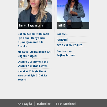
Alınır M
Durulma
Yönleriy
Hybrid (
Simitçi Bayram Usta
İYİLİK
Alpine A2
Çağın Ce
Bazen Kendinizi Bulmak
BABAM…
İçin Kendi Dünyanızın
EAT8’e V
PANDEMİ
Dışına Çıkmanız Bile
Merhaba:
EVDE KALAMIYORUZ…
Gerekir
Mild-Hyb
Pandemi ve
Verimli?
Moda ve Stil Hakkında Altı
Sağlıkçılarımız
Bilgelik Külçesi
Crossove
Yaramaz
Olumlu Düşünmek veya
Puma ST
Olumlu Hareket Etmek
Yakıyor 
Hareket Yoluyla Umut
Mercede
Yaratmak İçin 3 Dakika
ve En Yakı
Yeterli
Premium 
Hızlı Şar
Anasayfa
Haberler
Test Merkezi