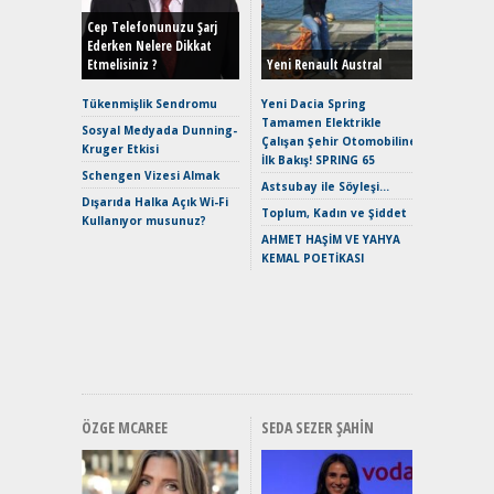
Yönleriy
Hybrid (
Cep Telefonunuzu Şarj
Ederken Nelere Dikkat
Etmelisiniz ?
Yeni Renault Austral
Alpine A2
Çağın Ce
Tükenmişlik Sendromu
Yeni Dacia Spring
Tamamen Elektrikle
EAT8’e V
Sosyal Medyada Dunning-
Çalışan Şehir Otomobiline
Merhaba:
Kruger Etkisi
İlk Bakış! SPRING 65
Mild-Hyb
Schengen Vizesi Almak
Verimli?
Astsubay ile Söyleşi…
Dışarıda Halka Açık Wi-Fi
Crossove
Toplum, Kadın ve Şiddet
Kullanıyor musunuz?
Yaramaz
AHMET HAŞİM VE YAHYA
Puma ST
KEMAL POETİKASI
Yakıyor 
Mercede
ve En Yakı
Premium 
Hızlı Şar
ÖZGE MCAREE
SEDA SEZER ŞAHIN