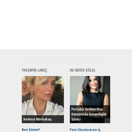
YASEMIN LAKEÇ
AV ABIDE GÜLEL
Alınır M
Durulma
Yönleriy
Hybrid (
Portekiz Golden Visa
Devamında Vatandaşlık
Herkese Merhabaa,
Süreci
Alpine A2
Çağın Ce
Ben Kimim?
Yeni Uluslararası İş