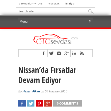
OTOMOBİL FİYATLARI
VİDEOLAR
İLETİŞİM
Nissan’da Fırsatlar
Devam Ediyor
By
Hakan Alkan
on 04 Haziran 2015
0 COMMENTS
SHARE
TWEET
SHARE
SHARE