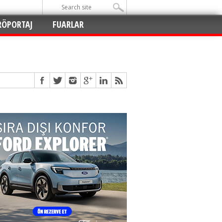
RÖPORTAJ
FUARLAR
Açıldı
!
!