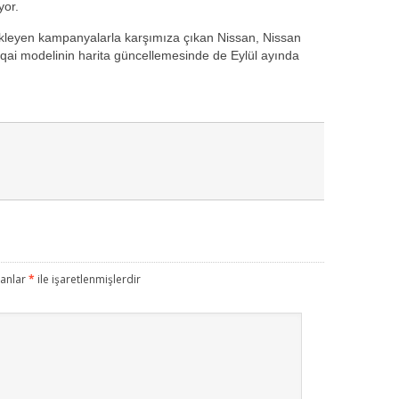
yor.
tekleyen kampanyalarla karşımıza çıkan Nissan, Nissan
hqai modelinin harita güncellemesinde de Eylül ayında
lanlar
*
ile işaretlenmişlerdir