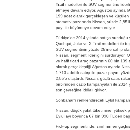
Trail
modelleri ile SUV segmentine liderl
etmeye devam ediyor. Ağustos ayında 6
199 adet olarak gerçekleşen ve küçülen
otomotiv pazarında Nissan, yüzde 2,85’l
payı ile büyümeye devam ediyor.
Türkiye’de 2014 yılında satışa sunduğu 
Qashqai, Juke ve X-Trail modelleri ile t
SUV segmentinin yüzde 25’ine sahip ola
Nissan, segment liderliğini sürdürüyor. 
ve hafif ticari araç pazarının 60 bin 199 
olarak gerçekleştiği Ağustos ayında Niss
1.713 adetlik satışı ile pazar payını yüzd
2,85’e ulaştırdı. Nissan, güçlü satış raka
birbirinden cazip kampanyaları ile 2014 y
son çeyreğine iddialı giriyor.
Sonbahar’ı renklendirecek Eylül kampany
Nissan, düşük yakıt tüketimine, yüksek 
Eylül ayı boyunca 67 bin 990 TL’den başl
Pick-up segmentinde, sınıfının en güçlü