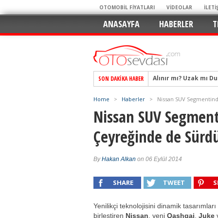
OTOMOBİL FİYATLARI
VİDEOLAR
İLETİ
ANASAYFA
HABERLER
T
Alınır mı? Uzak mı D
SON DAKIKA HABER
Alpine A290 GTS: Diji
EAT8’e Veda, Elektriğ
Home
>
Haberler
>
Nissan SUV Segmentinde
Crossover Dünyasını
Nissan SUV Segmenti
Mercedes-Benz Otomoti
Çeyreğinde de Sürd
Keskin Hatlar, GR Ru
Geleceğin Kompakt El
By
Hakan Alkan
on 06 Eylül 2014
Pazarın Lideri, Jurini
Hem Şehirli Hem Tasa
SHARE
TWEET
S
TURKA’nın Dev Ağı İçin
Yenilikçi teknolojisini dinamik tasarımları 
birleştiren
Nissan
, yeni
Qashqai
,
Juke