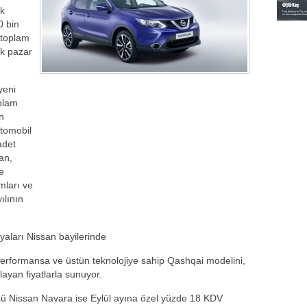
ik
0 bin
 toplam
ik pazar
yeni
oplam
n
Otomobil
adet
an,
e
mları ve
ılının
aları Nissan bayilerinde
performansa ve üstün teknolojiye sahip Qashqai modelini,
ayan fiyatlarla sunuyor.
sü Nissan Navara ise Eylül ayına özel yüzde 18 KDV