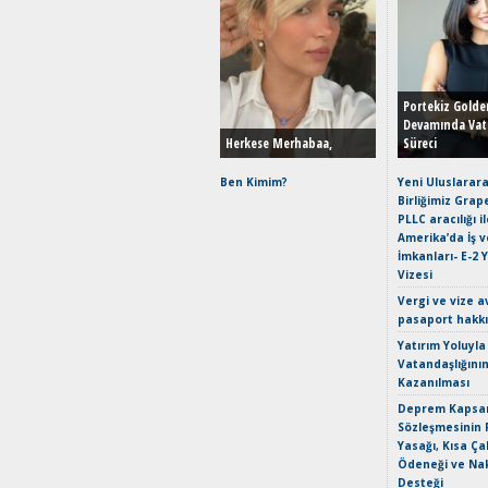
Portekiz Golde
Devamında Vat
Herkese Merhabaa,
Süreci
Ben Kimim?
Yeni Uluslarara
Birliğimiz Grap
PLLC aracılığı i
Amerika’da İş 
İmkanları- E-2 
Vizesi
Vergi ve vize a
pasaport hakk
Yatırım Yoluyla
Vatandaşlığını
Kazanılması
Deprem Kapsam
Sözleşmesinin 
Yasağı, Kısa Ça
Ödeneği ve Nak
Desteği