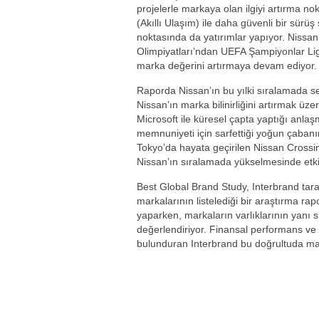
projelerle markaya olan ilgiyi artırma nokt
(Akıllı Ulaşım) ile daha güvenli bir sürü
noktasında da yatırımlar yapıyor. Nissan,
Olimpiyatları’ndan UEFA Şampiyonlar Ligi
marka değerini artırmaya devam ediyor.
Raporda Nissan’ın bu yılki sıralamada se
Nissan’ın marka bilinirliğini artırmak üzer
Microsoft ile küresel çapta yaptığı anla
memnuniyeti için sarfettiği yoğun çaban
Tokyo’da hayata geçirilen Nissan Cross
Nissan’ın sıralamada yükselmesinde etkil
Best Global Brand Study, Interbrand tara
markalarının listelediği bir araştırma rap
yaparken, markaların varlıklarının yanı s
değerlendiriyor. Finansal performans ve
bulunduran Interbrand bu doğrultuda ma