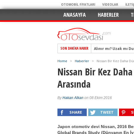
OTOMOBİL FİYATLARI
VİDEOLAR
İLETİ
ANASAYFA
HABERLER
T
Alınır mı? Uzak mı D
SON DAKIKA HABER
Alpine A290 GTS: Diji
Home
>
Haberler
>
Nissan Bir Kez Daha Dün
EAT8’e Veda, Elektriğ
Nissan Bir Kez Daha
Crossover Dünyasını
Arasında
Mercedes-Benz Otomoti
Keskin Hatlar, GR Ru
By
Hakan Alkan
on 08 Ekim 2016
Geleceğin Kompakt El
Pazarın Lideri, Jurini
SHARE
TWEET
S
Hem Şehirli Hem Tasa
TURKA’nın Dev Ağı İçin
Japon otomotiv devi Nissan, 2016 Be
Global Brands Study (Dünyanın En İy