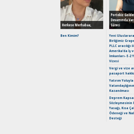
Portekiz Golde
Devamında Vat
Herkese Merhabaa,
Süreci
Ben Kimim?
Yeni Uluslarara
Birliğimiz Grap
PLLC aracılığı i
Amerika’da İş 
İmkanları- E-2 
Vizesi
Vergi ve vize a
pasaport hakk
Yatırım Yoluyla
Vatandaşlığını
Kazanılması
Deprem Kapsam
Sözleşmesinin 
Yasağı, Kısa Ça
Ödeneği ve Nak
Desteği