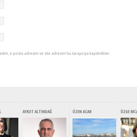
adım, e-posta adresim ve site adresim bu tarayıcıya kaydedilsin.
L
AYKUT ALTINDAĞ
ÖZEN ACAR
ÖZGE MC
Alınır Mı? Uzak Mı
Alınır Mı? Uzak Mı
Alınır M
Alınır 