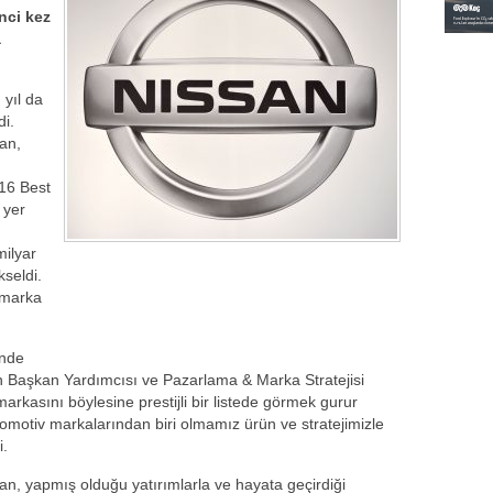
nci kez
a
 yıl da
di.
an,
016 Best
 yer
ilyar
seldi.
 marka
inde
n Başkan Yardımcısı ve Pazarlama & Marka Stratejisi
arkasını böylesine prestijli bir listede görmek gurur
omotiv markalarından biri olmamız ürün ve stratejimizle
i.
n, yapmış olduğu yatırımlarla ve hayata geçirdiği