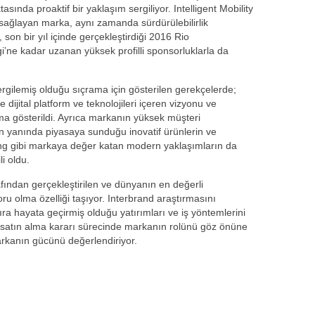
asında proaktif bir yaklaşım sergiliyor. Intelligent Mobility
ş sağlayan marka, aynı zamanda sürdürülebilirlik
 son bir yıl içinde gerçekleştirdiği 2016 Rio
’ne kadar uzanan yüksek profilli sponsorluklarla da
rgilemiş olduğu sıçrama için gösterilen gerekçelerde;
e dijital platform ve teknolojileri içeren vizyonu ve
şma gösterildi. Ayrıca markanın yüksek müşteri
ın yanında piyasaya sunduğu inovatif ürünlerin ve
ing gibi markaya değer katan modern yaklaşımların da
i oldu.
fından gerçekleştirilen ve dünyanın en değerli
oru olma özelliği taşıyor. Interbrand araştırmasını
ıra hayata geçirmiş olduğu yatırımları ve iş yöntemlerini
 satın alma kararı sürecinde markanın rolünü göz önüne
rkanın gücünü değerlendiriyor.