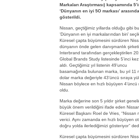
Markaları Araştırması) kapsamında 5’i
‘Dünyanın en iyi 5O markası’ arasınd
gösterildi.
Nissan, geçtiğimiz yıllarda olduğu gibi bu
‘Dünyanın en iyi markalarından biri’ seçil
Küresel çapta büyümesini sürdüren Niss
dünyanın önde gelen danışmanlık şirketi
Interbrand tarafından gerçekleştirilen 2
Global Brands Study listesinde 5’inci kez
aldı. Geçtiğimiz yıl listenin 49’uncu
basamağında bulunan marka, bu yıl 11 m
dolar marka değeriyle 43’üncü sıraya yük
Nissan böylece en hızlı büyüyen 4’üncü
oldu.
Marka değerine son 5 yıldır şirket genel
büyük önem verildiğini ifade eden Nissa
Küresel Başkanı Roel de Vries, “Nissan m
verici. Aynı zamanda en hızlı büyüyen ot
doğru yolda ilerlediğimizi gösteriyor” ded
Küresel çapta büyümesini sürdüren Nissa