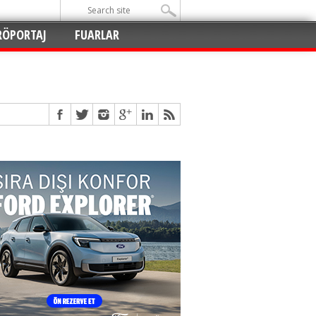
RÖPORTAJ
FUARLAR
Açıldı
!
!