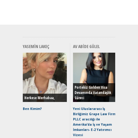
YASEMIN LAKEÇ
AV ABIDE GÜLEL
Alınır M
Durulma
Yönleriy
Hybrid (
Portekiz Golden Visa
Devamında Vatandaşlık
Herkese Merhabaa,
Süreci
Alpine A2
Çağın Ce
Ben Kimim?
Yeni Uluslararası İş
Birliğimiz Grape Law Firm
EAT8’e V
PLLC aracılığı ile
Merhaba:
Amerika’da İş ve Yaşam
Mild-Hyb
İmkanları- E-2 Yatırımcı
Verimli?
Vizesi