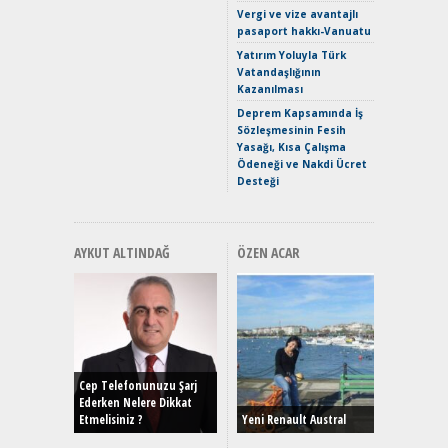
Crossove
Vergi ve vize avantajlı
Yaramaz
pasaport hakkı-Vanuatu
Puma ST
Yakıyor 
Yatırım Yoluyla Türk
Vatandaşlığının
Mercede
Kazanılması
ve En Yakı
Premium 
Deprem Kapsamında İş
Hızlı Şar
Sözleşmesinin Fesih
Yasağı, Kısa Çalışma
Ödeneği ve Nakdi Ücret
Desteği
AYKUT ALTINDAĞ
ÖZEN ACAR
Alınır M
Durulma
Yönleriy
Hybrid (
Cep Telefonunuzu Şarj
Ederken Nelere Dikkat
Etmelisiniz ?
Yeni Renault Austral
Alpine A2