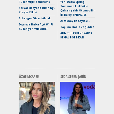
Çağın Ce
Tükenmişlik Sendromu
Yeni Dacia Spring
Tamamen Elektrikle
EAT8’e V
Sosyal Medyada Dunning-
Çalışan Şehir Otomobiline
Merhaba:
Kruger Etkisi
İlk Bakış! SPRING 65
Mild-Hyb
Schengen Vizesi Almak
Verimli?
Astsubay ile Söyleşi…
Dışarıda Halka Açık Wi-Fi
Crossove
Toplum, Kadın ve Şiddet
Kullanıyor musunuz?
Yaramaz
AHMET HAŞİM VE YAHYA
Puma ST
KEMAL POETİKASI
Yakıyor 
Mercede
ve En Yakı
Premium 
Hızlı Şar
ÖZGE MCAREE
SEDA SEZER ŞAHIN
Alınır M
Durulma
Yönleriy
Hybrid (